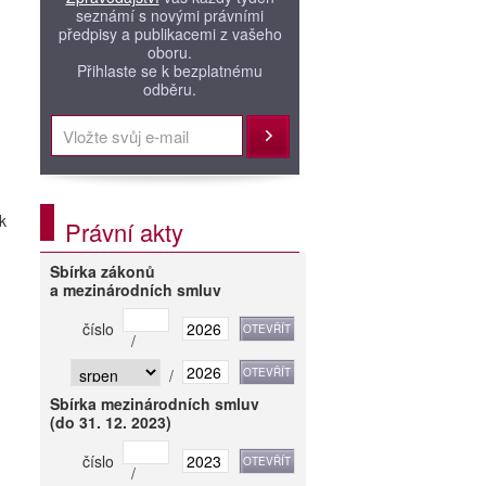
seznámí s novými právními
předpisy a publikacemi z vašeho
oboru.
Přihlaste se k bezplatnému
odběru.
Přihlásit
k
Právní akty
Sbírka zákonů
a mezinárodních smluv
číslo
/
/
Sbírka mezinárodních smluv
(do 31. 12. 2023)
číslo
/