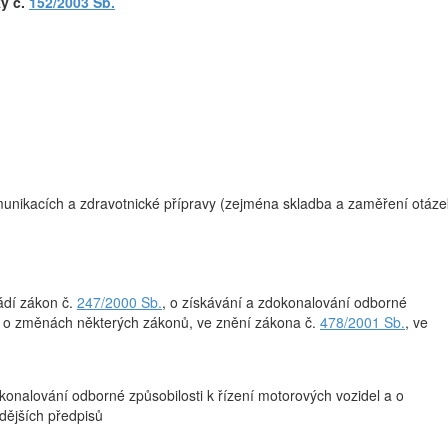
ky č.
152/2003 Sb.
unikacích a zdravotnické přípravy (zejména skladba a zaměření otáze
ádí zákon č.
247/2000 Sb.
, o získávání a zdokonalování odborné
 a o změnách některých zákonů, ve znění zákona č.
478/2001 Sb.
, ve
okonalování odborné způsobilosti k řízení motorových vozidel a o
dějších předpisů