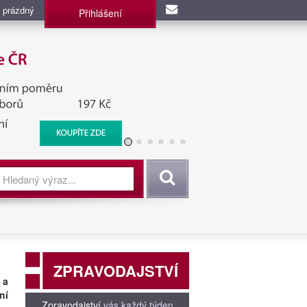
 prázdný
Přihlášení
užba, BIS, Zpravodajské
Vyhledat
ZPRAVODAJSTVÍ
 a
ní
Zpravodajství
vás každý týden