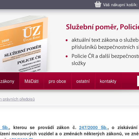
Váš nákupní košík:
bní poměr příslušníků bezpečnostních sborů, Policie ČR, Vězeňská sl
služby
zákony
M
á
D
áti
pro obce
ostatní
kontakty
 právních předpisů
 Sb.
, kterou se provádí zákon č.
247/2000 Sb.
, o získávání
řízení motorových vozidel a o změnách některých zákonů, ve zně