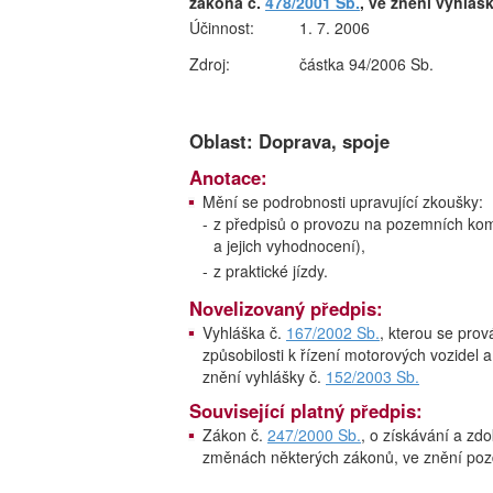
zákona č.
478/2001 Sb.
, ve znění vyhláš
Účinnost:
1. 7. 2006
Zdroj:
částka 94/2006 Sb.
Oblast: Doprava, spoje
Anotace:
Mění se podrobnosti upravující zkoušky:
-
z předpisů o provozu na pozemních kom
a jejich vyhodnocení),
-
z praktické jízdy.
Novelizovaný předpis:
Vyhláška č.
167/2002 Sb.
, kterou se prov
způsobilosti k řízení motorových vozidel
znění vyhlášky č.
152/2003 Sb.
Související platný předpis:
Zákon č.
247/2000 Sb.
, o získávání a zd
změnách některých zákonů, ve znění poz