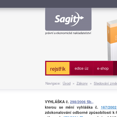
Služe
rejstřík
edice úz
e-shop
Navigace:
Úvod
»
Zákony
»
Sledování změn
VYHLÁŠKA č.
298/2006 Sb.,
kterou se mění vyhláška č.
167/2002
zdokonalování odborné způsobilosti k 