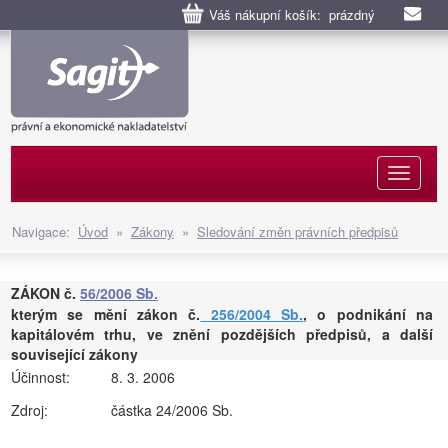
Váš nákupní košík: prázdný
Naviga
Navigace:
Úvod
»
Zákony
»
Sledování změn právních předpisů
ZÁKON č.
56/2006 Sb.
kterým se mění zákon č.
256/2004 Sb.
, o podnikání na
kapitálovém trhu, ve znění pozdějších předpisů, a další
související zákony
Účinnost:
8. 3. 2006
Zdroj:
částka 24/2006 Sb.