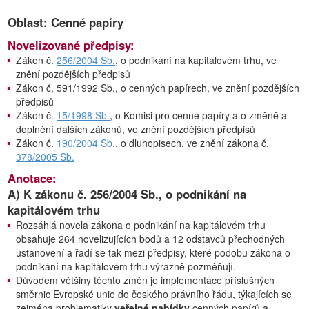
Oblast: Cenné papíry
Novelizované předpisy:
Zákon č.
256/2004 Sb.
, o podnikání na kapitálovém trhu, ve
znění pozdějších předpisů
Zákon č. 591/1992 Sb., o cenných papírech, ve znění pozdějších
předpisů
Zákon č.
15/1998 Sb.
, o Komisi pro cenné papíry a o změně a
doplnění dalších zákonů, ve znění pozdějších předpisů
Zákon č.
190/2004 Sb.
, o dluhopisech, ve znění zákona č.
378/2005 Sb.
Anotace:
A) K zákonu č. 256/2004 Sb., o podnikání na
kapitálovém trhu
Rozsáhlá novela zákona o podnikání na kapitálovém trhu
obsahuje 264 novelizujících bodů a 12 odstavců přechodných
ustanovení a řadí se tak mezi předpisy, které podobu zákona o
podnikání na kapitálovém trhu výrazně pozměňují.
Důvodem většiny těchto změn je implementace příslušných
směrnic Evropské unie do českého právního řádu, týkajících se
zejména problematiky
veřejné nabídky
cenných papírů a