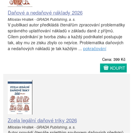
Daňové a nedaňové náklady 2026
Miloslav Hnátek - GRADA Publishing, a. s.
V publikaci autor předkládá čtenářům zpracování problematiky
správného uplatňování nákladů v základu daně z příjmů.
Cílem podnikání je tvorba zisku a každý podnikatel postupuje
tak, aby mu ze zisku zbylo co nejvíce. Problematika daňových
a nedaňových nákladů je tak každým ...
pokračování
Cena: 399 Kč
KOUPIT
Zcela legální daňové triky 2026
Miloslav Hnátek - GRADA Publishing, a. s.
Autor provádí čtenáře spletitým souborem daňových předpisů,