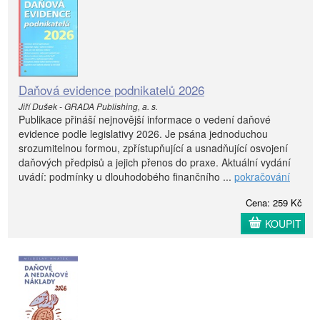
Daňová evidence podnikatelů 2026
Jiří Dušek - GRADA Publishing, a. s.
Publikace přináší nejnovější informace o vedení daňové
evidence podle legislativy 2026. Je psána jednoduchou
srozumitelnou formou, zpřístupňující a usnadňující osvojení
daňových předpisů a jejich přenos do praxe. Aktuální vydání
uvádí: podmínky u dlouhodobého finančního ...
pokračování
Cena: 259 Kč
KOUPIT