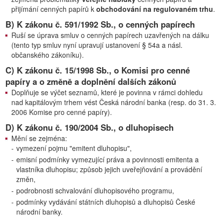
přijímání cenných papírů k
obchodování na regulovaném trhu
.
B) K zákonu č. 591/1992 Sb., o cenných papírech
Ruší se úprava smluv o cenných papírech uzavřených na dálku
(tento typ smluv nyní upravují ustanovení § 54a a násl.
občanského zákoníku).
C) K zákonu č. 15/1998 Sb., o Komisi pro cenné
papíry a o změně a doplnění dalších zákonů
Doplňuje se výčet seznamů, které je povinna v rámci dohledu
nad kapitálovým trhem vést Česká národní banka (resp. do 31. 3.
2006 Komise pro cenné papíry).
D) K zákonu č. 190/2004 Sb., o dluhopisech
Mění se zejména:
-
vymezení pojmu "emitent dluhopisu",
-
emisní podmínky vymezující práva a povinnosti emitenta a
vlastníka dluhopisu; způsob jejich uveřejňování a provádění
změn,
-
podrobnosti schvalování dluhopisového programu,
-
podmínky vydávání státních dluhopisů a dluhopisů České
národní banky.