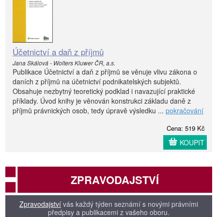
Účetnictví a daň z příjmů
Jana Skálová - Wolters Kluwer ČR, a.s.
Publikace Účetnictví a daň z příjmů se věnuje vlivu zákona o
daních z příjmů na účetnictví podnikatelských subjektů.
Obsahuje nezbytný teoretický podklad i navazující praktické
příklady. Úvod knihy je věnován konstrukci základu daně z
příjmů právnických osob, tedy úpravě výsledku ...
pokračování
Cena: 519 Kč
KOUPIT
ZPRAVODAJSTVÍ
Zpravodajství
vás každý týden seznámí s novými právními
předpisy a publikacemi z vašeho oboru.