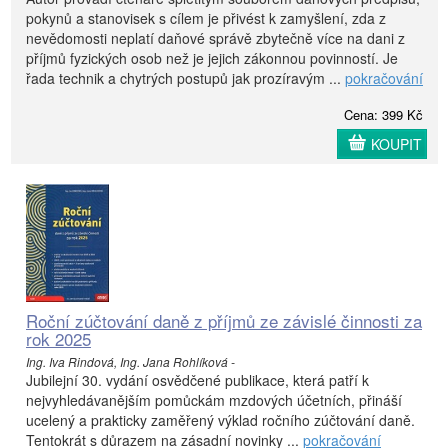
pokynů a stanovisek s cílem je přivést k zamyšlení, zda z
nevědomosti neplatí daňové správě zbytečně více na dani z
příjmů fyzických osob než je jejich zákonnou povinností. Je
řada technik a chytrých postupů jak prozíravým ...
pokračování
Cena: 399 Kč
KOUPIT
Roční zúčtování daně z příjmů ze závislé činnosti za
rok 2025
Ing. Iva Rindová, Ing. Jana Rohlíková -
Jubilejní 30. vydání osvědčené publikace, která patří k
nejvyhledávanějším pomůckám mzdových účetních, přináší
ucelený a prakticky zaměřený výklad ročního zúčtování daně.
Tentokrát s důrazem na zásadní novinky ...
pokračování