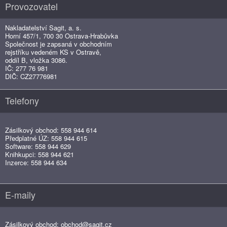
Provozovatel
Nakladatelství Sagit, a. s.
Horní 457/1, 700 30 Ostrava-Hrabůvka
Společnost je zapsaná v obchodním
rejstříku vedeném KS v Ostravě,
oddíl B, vložka 3086.
IČ: 277 76 981
DIČ: CZ27776981
Telefony
Zásilkový obchod: 558 944 614
Předplatné ÚZ: 558 944 615
Software: 558 944 629
Knihkupci: 558 944 621
Inzerce: 558 944 634
E-maily
Zásilkový obchod:
obchod@sagit.cz