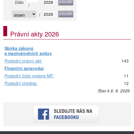
číslo
/
/
Právní akty 2026
Sbírka zákonů
a mezinárodních smluv
Poslední právní akt:
143
Finanční zpravodaj
Poslední číslo vydané MF:
11
Poslední předpis:
12
Stav k 6. 8. 2026