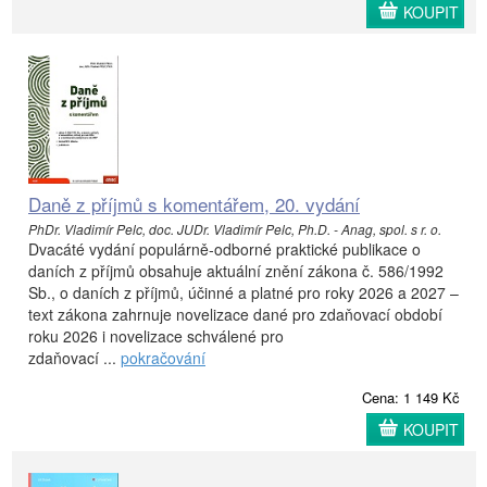
KOUPIT
Daně z příjmů s komentářem, 20. vydání
PhDr. Vladimír Pelc, doc. JUDr. Vladimír Pelc, Ph.D. - Anag, spol. s r. o.
Dvacáté vydání populárně-odborné praktické publikace o
daních z příjmů obsahuje aktuální znění zákona č. 586/1992
Sb., o daních z příjmů, účinné a platné pro roky 2026 a 2027 –
text zákona zahrnuje novelizace dané pro zdaňovací období
roku 2026 i novelizace schválené pro
zdaňovací ...
pokračování
Cena: 1 149 Kč
KOUPIT