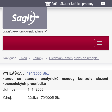
Váš nákupní košík: prázdný
Naviga
Navigace:
Úvod
»
Zákony
»
Sledování změn právních předpisů
VYHLÁŠKA č.
494/2005 Sb.,
kterou se stanoví analytické metody kontroly složení
kosmetických prostředků
Účinnost:
1. 1. 2006
Zdroj:
částka 172/2005 Sb.