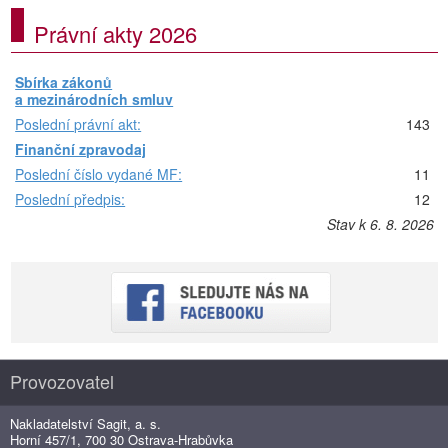
Právní akty 2026
Sbírka zákonů
a mezinárodních smluv
Poslední právní akt:
143
Finanční zpravodaj
Poslední číslo vydané MF:
11
Poslední předpis:
12
Stav k 6. 8. 2026
Provozovatel
Nakladatelství Sagit, a. s.
Horní 457/1, 700 30 Ostrava-Hrabůvka