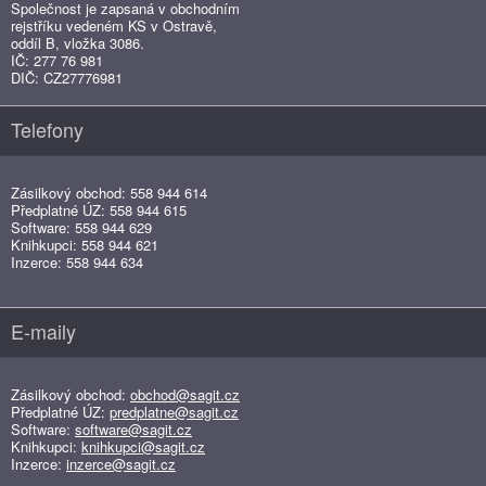
Společnost je zapsaná v obchodním
rejstříku vedeném KS v Ostravě,
oddíl B, vložka 3086.
IČ: 277 76 981
DIČ: CZ27776981
Telefony
Zásilkový obchod: 558 944 614
Předplatné ÚZ: 558 944 615
Software: 558 944 629
Knihkupci: 558 944 621
Inzerce: 558 944 634
E-maily
Zásilkový obchod:
obchod@sagit.cz
Předplatné ÚZ:
predplatne@sagit.cz
Software:
software@sagit.cz
Knihkupci:
knihkupci@sagit.cz
Inzerce:
inzerce@sagit.cz