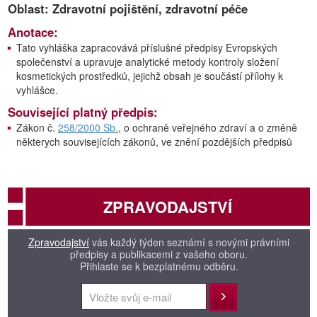
Oblast: Zdravotní pojištění, zdravotní péče
Anotace:
Tato vyhláška zapracovává příslušné předpisy Evropských
společenství a upravuje analytické metody kontroly složení
kosmetických prostředků, jejichž obsah je součástí přílohy k
vyhlášce.
Související platný předpis:
Zákon č.
258/2000 Sb.
, o ochraně veřejného zdraví a o změně
některych souvisejících zákonů, ve znění pozdějších předpisů
ZPRAVODAJSTVÍ
Zpravodajství
vás každý týden seznámí s novými právními
předpisy a publikacemi z vašeho oboru.
Přihlaste se k bezplatnému odběru.
Přihlásit