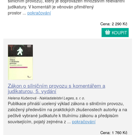
silničním provozu), který je doprovázen množstvím relevantní
judikatury. V komentáři je věnován přiměřený
prostor ...
pokračování
Cena: 2 290 Kč
KOUPIT
Zákon o silničním provozu s komentářem a
judikaturou, 5. vydání
Helena Kučerová - Nakladatelství Leges, s. r. o.
Publikace přináší ucelený výklad zákona o silničním provozu,
založený především na praktických zkušenostech autorky a na
pečlivě vybrané judikatuře k titulnímu zákonu a předpisům
souvisejícím, pojatý zejména z ...
pokračování
Cena: 1 760 Kč