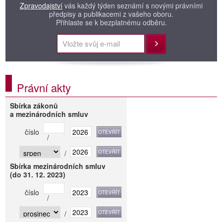
Zpravodajství
vás každý týden seznámí s novými právními
předpisy a publikacemi z vašeho oboru.
Přihlaste se k bezplatnému odběru.
Přihlásit
Právní akty
Sbírka zákonů
a mezinárodních smluv
číslo
/
/
Sbírka mezinárodních smluv
(do 31. 12. 2023)
číslo
/
/