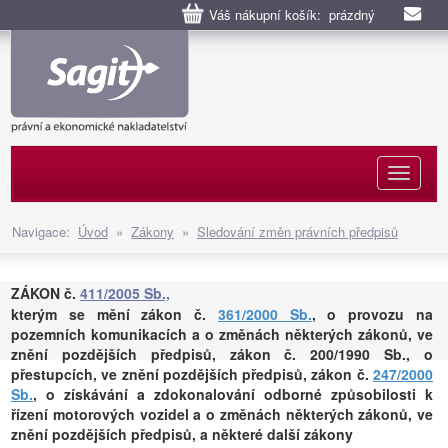
Váš nákupní košík: prázdný
Naviga
Navigace:
Úvod
»
Zákony
»
Sledování změn právních předpisů
ZÁKON č.
411/2005 Sb.,
kterým se mění zákon č.
361/2000 Sb.
, o provozu na
pozemních komunikacích a o změnách některých zákonů, ve
znění pozdějších předpisů, zákon č. 200/1990 Sb., o
přestupcích, ve znění pozdějších předpisů, zákon č.
247/2000
Sb.
, o získávání a zdokonalování odborné způsobilosti k
řízení motorových vozidel a o změnách některých zákonů, ve
znění pozdějších předpisů, a některé další zákony