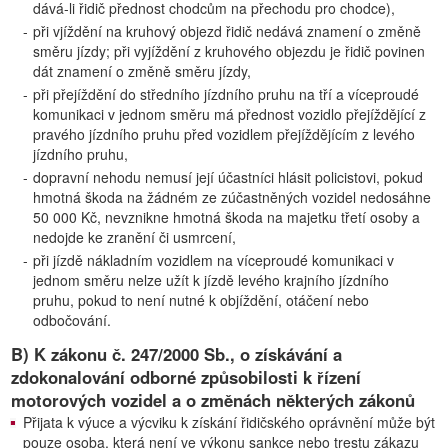
dává-li řidič přednost chodcům na přechodu pro chodce),
-
při vjíždění na kruhový objezd řidič nedává znamení o změně
směru jízdy; při vyjíždění z kruhového objezdu je řidič povinen
dát znamení o změně směru jízdy,
-
při přejíždění do středního jízdního pruhu na tří a víceproudé
komunikaci v jednom směru má přednost vozidlo přejíždějící z
pravého jízdního pruhu před vozidlem přejíždějícím z levého
jízdního pruhu,
-
dopravní nehodu nemusí její účastníci hlásit policistovi, pokud
hmotná škoda na žádném ze zúčastněných vozidel nedosáhne
50 000 Kč, nevznikne hmotná škoda na majetku třetí osoby a
nedojde ke zranění či usmrcení,
-
při jízdě nákladním vozidlem na víceproudé komunikaci v
jednom směru nelze užít k jízdě levého krajního jízdního
pruhu, pokud to není nutné k objíždění, otáčení nebo
odbočování.
B) K zákonu č. 247/2000 Sb., o získávání a
zdokonalování odborné způsobilosti k řízení
motorových vozidel a o změnách některých zákonů
Přijata k výuce a výcviku k získání řidičského oprávnění může být
pouze osoba, která není ve výkonu sankce nebo trestu zákazu