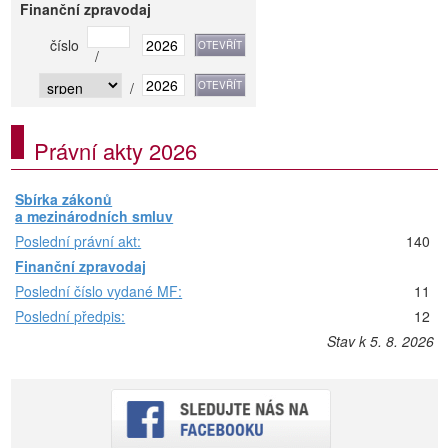
Finanční zpravodaj
číslo
/
/
Právní akty 2026
Sbírka zákonů
a mezinárodních smluv
Poslední právní akt:
140
Finanční zpravodaj
Poslední číslo vydané MF:
11
Poslední předpis:
12
Stav k 5. 8. 2026