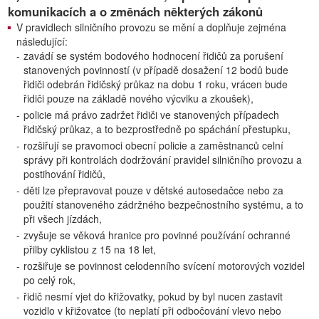
komunikacích a o změnách některých zákonů
V pravidlech silničního provozu se mění a doplňuje zejména
následující:
-
zavádí se systém bodového hodnocení řidičů za porušení
stanovených povinností (v případě dosažení 12 bodů bude
řidiči odebrán řidičský průkaz na dobu 1 roku, vrácen bude
řidiči pouze na základě nového výcviku a zkoušek),
-
policie má právo zadržet řidiči ve stanovených případech
řidičský průkaz, a to bezprostředně po spáchání přestupku,
-
rozšiřují se pravomoci obecní policie a zaměstnanců celní
správy při kontrolách dodržování pravidel silničního provozu a
postihování řidičů,
-
děti lze přepravovat pouze v dětské autosedačce nebo za
použití stanoveného zádržného bezpečnostního systému, a to
při všech jízdách,
-
zvyšuje se věková hranice pro povinné používání ochranné
přilby cyklistou z 15 na 18 let,
-
rozšiřuje se povinnost celodenního svícení motorových vozidel
po celý rok,
-
řidič nesmí vjet do křižovatky, pokud by byl nucen zastavit
vozidlo v křižovatce (to neplatí při odbočování vlevo nebo