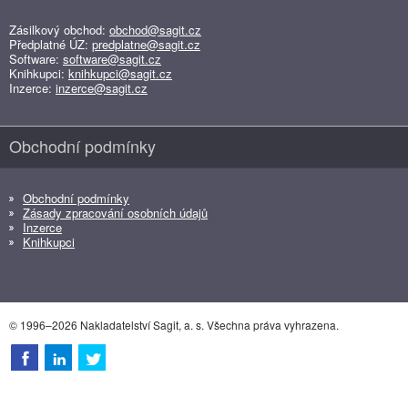
Zásilkový obchod:
obchod@sagit.cz
Předplatné ÚZ:
predplatne@sagit.cz
Software:
software@sagit.cz
Knihkupci:
knihkupci@sagit.cz
Inzerce:
inzerce@sagit.cz
Obchodní podmínky
Obchodní podmínky
Zásady zpracování osobních údajů
Inzerce
Knihkupci
© 1996–2026 Nakladatelství Sagit, a. s. Všechna práva vyhrazena.