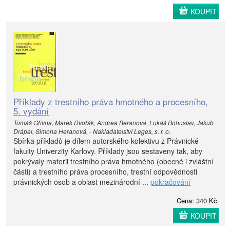
KOUPIT
Příklady z trestního práva hmotného a procesního,
5. vydání
Tomáš Gřivna, Marek Dvořák, Andrea Beranová, Lukáš Bohuslav, Jakub
Drápal, Simona Heranová, - Nakladatelství Leges, s. r. o.
Sbírka příkladů je dílem autorského kolektivu z Právnické
fakulty Univerzity Karlovy. Příklady jsou sestaveny tak, aby
pokrývaly materii trestního práva hmotného (obecné i zvláštní
části) a trestního práva procesního, trestní odpovědnosti
právnických osob a oblast mezinárodní ...
pokračování
Cena: 340 Kč
KOUPIT