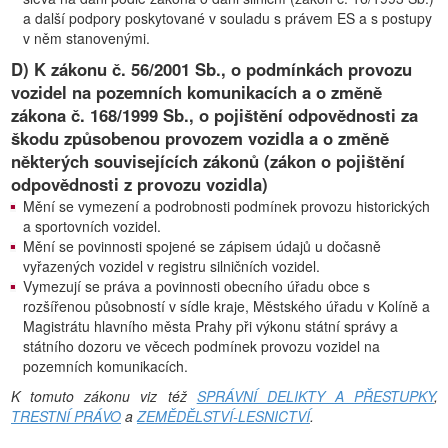
a další podpory poskytované v souladu s právem ES a s postupy
v něm stanovenými.
D) K zákonu č. 56/2001 Sb., o podmínkách provozu
vozidel na pozemních komunikacích a o změně
zákona č. 168/1999 Sb., o pojištění odpovědnosti za
škodu způsobenou provozem vozidla a o změně
některých souvisejících zákonů (zákon o pojištění
odpovědnosti z provozu vozidla)
Mění se vymezení a podrobnosti podmínek provozu historických
a sportovních vozidel.
Mění se povinnosti spojené se zápisem údajů u dočasně
vyřazených vozidel v registru silničních vozidel.
Vymezují se práva a povinnosti obecního úřadu obce s
rozšířenou působností v sídle kraje, Městského úřadu v Kolíně a
Magistrátu hlavního města Prahy při výkonu státní správy a
státního dozoru ve věcech podmínek provozu vozidel na
pozemních komunikacích.
K tomuto zákonu viz též
SPRÁVNÍ DELIKTY A PŘESTUPKY
,
TRESTNÍ PRÁVO
a
ZEMĚDĚLSTVÍ-LESNICTVÍ
.