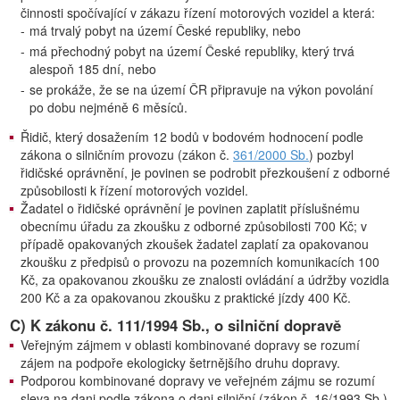
činnosti spočívající v zákazu řízení motorových vozidel a která:
-
má trvalý pobyt na území České republiky, nebo
-
má přechodný pobyt na území České republiky, který trvá
alespoň 185 dní, nebo
-
se prokáže, že se na území ČR připravuje na výkon povolání
po dobu nejméně 6 měsíců.
Řidič, který dosažením 12 bodů v bodovém hodnocení podle
zákona o silničním provozu (zákon č.
361/2000 Sb.
) pozbyl
řidičské oprávnění, je povinen se podrobit přezkoušení z odborné
způsobilosti k řízení motorových vozidel.
Žadatel o řidičské oprávnění je povinen zaplatit příslušnému
obecnímu úřadu za zkoušku z odborné způsobilosti 700 Kč; v
případě opakovaných zkoušek žadatel zaplatí za opakovanou
zkoušku z předpisů o provozu na pozemních komunikacích 100
Kč, za opakovanou zkoušku ze znalosti ovládání a údržby vozidla
200 Kč a za opakovanou zkoušku z praktické jízdy 400 Kč.
C) K zákonu č. 111/1994 Sb., o silniční dopravě
Veřejným zájmem v oblasti kombinované dopravy se rozumí
zájem na podpoře ekologicky šetrnějšího druhu dopravy.
Podporou kombinované dopravy ve veřejném zájmu se rozumí
sleva na dani podle zákona o dani silniční (zákon č. 16/1993 Sb.)