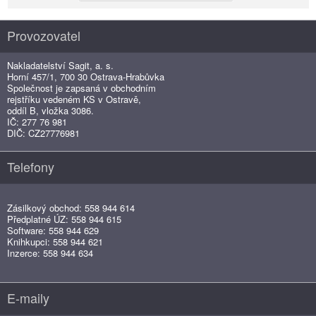
Provozovatel
Nakladatelství Sagit, a. s.
Horní 457/1, 700 30 Ostrava-Hrabůvka
Společnost je zapsaná v obchodním
rejstříku vedeném KS v Ostravě,
oddíl B, vložka 3086.
IČ: 277 76 981
DIČ: CZ27776981
Telefony
Zásilkový obchod: 558 944 614
Předplatné ÚZ: 558 944 615
Software: 558 944 629
Knihkupci: 558 944 621
Inzerce: 558 944 634
E-maily