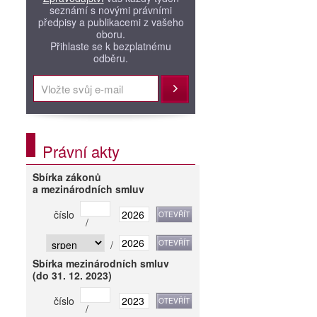
seznámí s novými právními
předpisy a publikacemi z vašeho
oboru.
Přihlaste se k bezplatnému
odběru.
Přihlásit
Právní akty
Sbírka zákonů
a mezinárodních smluv
číslo
/
/
Sbírka mezinárodních smluv
(do 31. 12. 2023)
číslo
/