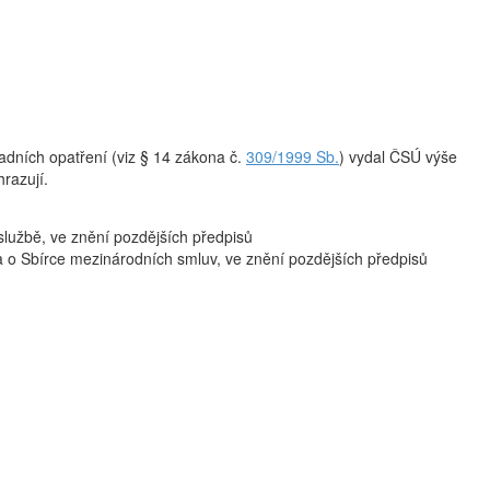
adních opatření (viz § 14 zákona č.
309/1999 Sb.
) vydal ČSÚ výše
razují.
 službě, ve znění pozdějších předpisů
a o Sbírce mezinárodních smluv, ve znění pozdějších předpisů