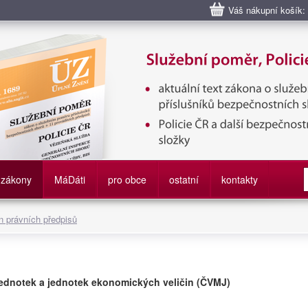
Váš nákupní košík:
bní poměr příslušníků bezpečnostních sborů, Policie ČR, Vězeňská sl
služby
zákony
M
á
D
áti
pro obce
ostatní
kontakty
 právních předpisů
jednotek a jednotek ekonomických veličin (ČVMJ)