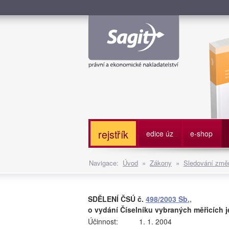
Služe
rejstřík
edice úz
e-shop
Navigace:
Úvod
»
Zákony
»
Sledování změn
SDĚLENÍ ČSÚ č.
498/2003 Sb.,
o vydání Číselníku vybraných měřicích 
Účinnost:
1. 1. 2004