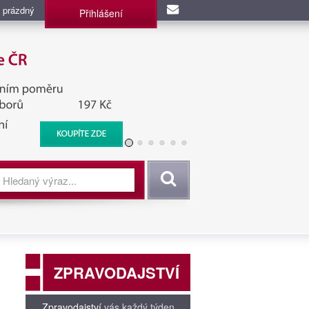
 prázdný
Přihlášení
užba, BIS, Zpravodajské
Vyhledat
ZPRAVODAJSTVÍ
Zpravodajství
vás každý týden