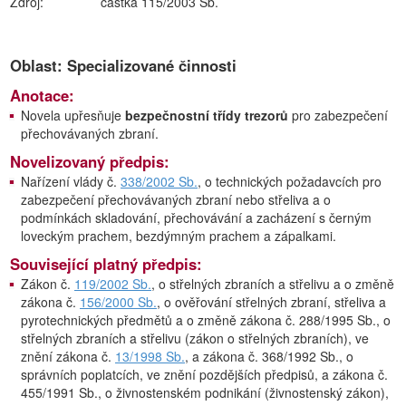
Zdroj:
částka 115/2003 Sb.
Oblast: Specializované činnosti
Anotace:
Novela upřesňuje
bezpečnostní třídy trezorů
pro zabezpečení
přechovávaných zbraní.
Novelizovaný předpis:
Nařízení vlády č.
338/2002 Sb.
, o technických požadavcích pro
zabezpečení přechovávaných zbraní nebo střeliva a o
podmínkách skladování, přechovávání a zacházení s černým
loveckým prachem, bezdýmným prachem a zápalkami.
Související platný předpis:
Zákon č.
119/2002 Sb.
, o střelných zbraních a střelivu a o změně
zákona č.
156/2000 Sb.
, o ověřování střelných zbraní, střeliva a
pyrotechnických předmětů a o změně zákona č. 288/1995 Sb., o
střelných zbraních a střelivu (zákon o střelných zbraních), ve
znění zákona č.
13/1998 Sb.
, a zákona č. 368/1992 Sb., o
správních poplatcích, ve znění pozdějších předpisů, a zákona č.
455/1991 Sb., o živnostenském podnikání (živnostenský zákon),