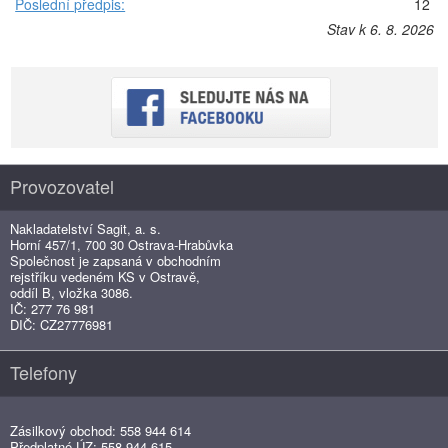
Poslední předpis:
12
Stav k 6. 8. 2026
Provozovatel
Nakladatelství Sagit, a. s.
Horní 457/1, 700 30 Ostrava-Hrabůvka
Společnost je zapsaná v obchodním
rejstříku vedeném KS v Ostravě,
oddíl B, vložka 3086.
IČ: 277 76 981
DIČ: CZ27776981
Telefony
Zásilkový obchod: 558 944 614
Předplatné ÚZ: 558 944 615