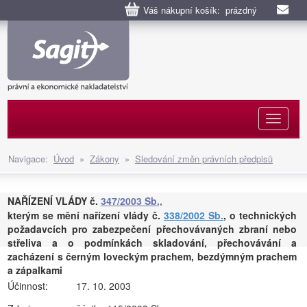
Váš nákupní košík: prázdný
Naviga
Navigace:
Úvod
»
Zákony
»
Sledování změn právních předpisů
NAŘÍZENÍ VLÁDY č.
347/2003 Sb.,
kterým se mění nařízení vlády č.
338/2002 Sb.
, o technických
požadavcích pro zabezpečení přechovávaných zbraní nebo
střeliva a o podmínkách skladování, přechovávání a
zacházení s černým loveckým prachem, bezdýmným prachem
a zápalkami
Účinnost:
17. 10. 2003