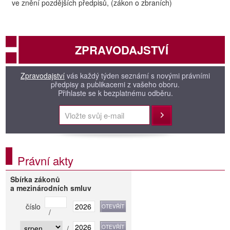
ve znění pozdějších předpisů, (zákon o zbraních)
ZPRAVODAJSTVÍ
Zpravodajství
vás každý týden seznámí s novými právními
předpisy a publikacemi z vašeho oboru.
Přihlaste se k bezplatnému odběru.
Přihlásit
Právní akty
Sbírka zákonů
a mezinárodních smluv
číslo
/
/