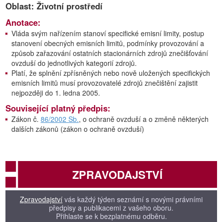
Oblast: Životní prostředí
Anotace:
Vláda svým nařízením stanoví specifické emisní limity, postup
stanovení obecných emisních limitů, podmínky provozování a
způsob zařazování ostatních stacionárních zdrojů znečišťování
ovzduší do jednotlivých kategorií zdrojů.
Platí, že splnění zpřísněných nebo nově uložených specifických
emisních limitů musí provozovatelé zdrojů znečištění zajistit
nejpozději do 1. ledna 2005.
Související platný předpis:
Zákon č.
86/2002 Sb.
, o ochraně ovzduší a o změně některých
dalších zákonů (zákon o ochraně ovzduší)
ZPRAVODAJSTVÍ
Zpravodajství
vás každý týden seznámí s novými právními
předpisy a publikacemi z vašeho oboru.
Přihlaste se k bezplatnému odběru.