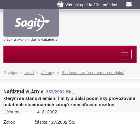
Váš nákupní košík: prázdný
Naviga
Navigace:
Úvod
»
Zákony
»
Sledování změn právních předpisů
NAŘÍZENÍ VLÁDY č.
353/2002 Sb.,
kterým se stanoví emisní limity a další podmínky provozování
ostatních stacionárních zdrojů znečišťování ovzduší
Účinnost:
14. 8. 2002
Zdroj:
částka 127/2002 Sb.