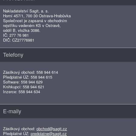
Nakladatelství Sagit, a. s.
Horní 457/1, 700 30 Ostrava-Hrabůvka
Společnost je zapsaná v obchodním
rejstříku vedeném KS v Ostravě,
oddíl B, vložka 3086.
IČ: 277 76 981
DIČ: CZ27776981
Telefony
Zásilkový obchod: 558 944 614
Předplatné ÚZ: 558 944 615
Software: 558 944 629
Knihkupci: 558 944 621
Inzerce: 558 944 634
E-maily
Zásilkový obchod:
obchod@sagit.cz
Předplatné ÚZ:
predplatne@sagit.cz