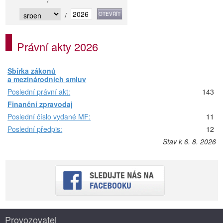
/
Právní akty 2026
Sbírka zákonů
a mezinárodních smluv
Poslední právní akt:
143
Finanční zpravodaj
Poslední číslo vydané MF:
11
Poslední předpis:
12
Stav k 6. 8. 2026
Provozovatel