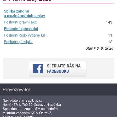
Sbírka zákonů
a mezinárodních smluv
Poslední právní akt:
143
Finanční zpravodaj
Poslední číslo vydané MF:
11
Poslední předpis:
12
Stav k 6. 8. 2026
Provozovatel
Nakladatelství Sagit, a. s.
Horní 457/1, 700 30 Ostrava-Hrabůvka
Společnost je zapsaná v obchodním
rejstříku vedeném KS v Ostravě,
oddíl B, vložka 3086.