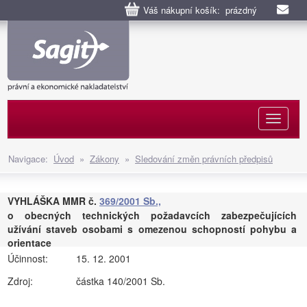
Váš nákupní košík: prázdný
Naviga
Navigace:
Úvod
»
Zákony
»
Sledování změn právních předpisů
VYHLÁŠKA MMR č.
369/2001 Sb.,
o obecných technických požadavcích zabezpečujících
užívání staveb osobami s omezenou schopností pohybu a
orientace
Účinnost:
15. 12. 2001
Zdroj:
částka 140/2001 Sb.