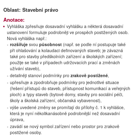
Oblast: Stavební právo
Anotace:
Vyhláška zpřesňuje dosavadní vyhlášku a některá dosavadní
ustanovení formuluje podrobněji ve prospěch postižených osob.
Nová vyhláška např.:
-
rozšiřuje
svou
působnost
(např. se podle ní postupuje také
při ohlašování a kolaudaci definovaných staveb; je závazná
také pro stavby předškolních zařízení a školských zařízení;
použije se také v případech udržovacích prací a změnách
užívání staveb),
-
detailněji stanoví podmínky pro
zrakově postižené
,
-
upřesňuje a zpodrobňuje podmínky pro jednotlivé situace
(řešení přístupů do staveb, přístupnost komunikací a veřejných
ploch) a typy staveb (bytové domy, stavby pro sociální péči,
školy a školská zařízení, občanská vybavenost),
-
výše uvedené změny se promítají do přílohy č. 1 k vyhlášce,
která je nyní několikanásobně podrobnější než dosavadní
úprava,
-
zavádí se nový symbol zařízení nebo prostor pro zrakově
postižené osoby.