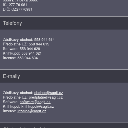
IČ: 277 76 981
DIČ: CZ27776981
Telefony
Zásilkový obchod: 558 944 614
Předplatné ÚZ: 558 944 615
Software: 558 944 629
Knihkupci: 558 944 621
Inzerce: 558 944 634
E-maily
Zásilkový obchod:
obchod@sagit.cz
Předplatné ÚZ:
predplatne@sagit.cz
Software:
software@sagit.cz
Knihkupci:
knihkupci@sagit.cz
Inzerce:
inzerce@sagit.cz