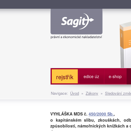
Služe
rejstřík
edice úz
e-shop
Navigace:
Úvod
»
Zákony
»
Sledování změn
VYHLÁŠKA MDS č.
450/2000 Sb.
,
o kapitánském slibu, zkouškách, odb
způsobilosti, námořnických knížkách a 