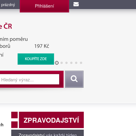
 prázdný
Přihlášení
užba, BIS, Zpravodajské
Vyhledat
ZPRAVODAJSTVÍ
ch
Zpravodajství
vás každý týden