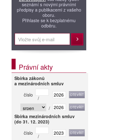
seznámí s novými právními
předpisy a publikacemi z vašeho
oboru.
Přihlaste se k bezplatnému
odběru.
Přihlásit
Právní akty
Sbírka zákonů
a mezinárodních smluv
číslo
/
/
Sbírka mezinárodních smluv
(do 31. 12. 2023)
číslo
/