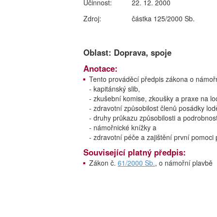
Účinnost:
22. 12. 2000
Zdroj:
částka 125/2000 Sb.
Oblast: Doprava, spoje
Anotace:
Tento prováděcí předpis zákona o námořní
- kapitánský slib,
- zkušební komise, zkoušky a praxe na lod
- zdravotní způsobilost členů posádky lod
- druhy průkazu způsobilosti a podrobnost
- námořnické knížky a
- zdravotní péče a zajištění první pomoci
Související platný předpis:
Zákon č.
61/2000 Sb.
, o námořní plavbě