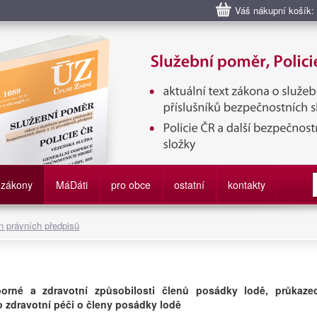
Váš nákupní košík:
bní poměr příslušníků bezpečnostních sborů, Policie ČR, Vězeňská sl
služby
zákony
M
á
D
áti
pro obce
ostatní
kontakty
 právních předpisů
orné a zdravotní způsobilosti členů posádky lodě, průkaze
o zdravotní péči o členy posádky lodě