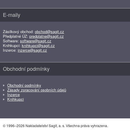
E-maily
Zásilkový obchod:
obchod@sagit.cz
Předplatné ÚZ:
predplatne@sagit.cz
Software:
software@sagit.cz
Knihkupci:
knihkupci@sagit.cz
Inzerce:
inzerce@sagit.cz
Obchodní podmínky
Obchodní podmínky
Zásady zpracování osobních údajů
Inzerce
Knihkupci
© 1996–2026 Nakladatelství Sagit, a. s. Všechna práva vyhrazena.