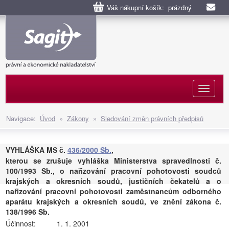
Váš nákupní košík: prázdný
Naviga
Navigace:
Úvod
»
Zákony
»
Sledování změn právních předpisů
VYHLÁŠKA MS č.
436/2000 Sb.
,
kterou se zrušuje vyhláška Ministerstva spravedlnosti č.
100/1993 Sb., o nařizování pracovní pohotovosti soudců
krajských a okresních soudů, justičních čekatelů a o
nařizování pracovní pohotovosti zaměstnancům odborného
aparátu krajských a okresních soudů, ve znění zákona č.
138/1996 Sb.
Účinnost:
1. 1. 2001