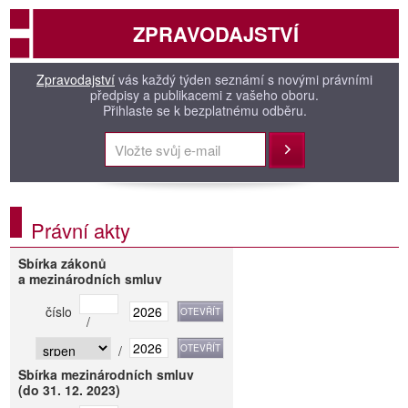
ZPRAVODAJSTVÍ
Zpravodajství
vás každý týden seznámí s novými právními
předpisy a publikacemi z vašeho oboru.
Přihlaste se k bezplatnému odběru.
Přihlásit
Právní akty
Sbírka zákonů
a mezinárodních smluv
číslo
/
/
Sbírka mezinárodních smluv
(do 31. 12. 2023)