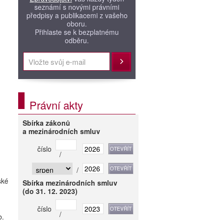
seznámí s novými právními
předpisy a publikacemi z vašeho
oboru.
Přihlaste se k bezplatnému
odběru.
Přihlásit
,
Právní akty
Sbírka zákonů
a mezinárodních smluv
číslo
/
/
ské
Sbírka mezinárodních smluv
(do 31. 12. 2023)
číslo
/
b.