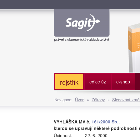
Služe
rejstřík
edice úz
e-shop
Navigace:
Úvod
»
Zákony
»
Sledování změn
VYHLÁŠKA MV č.
161/2000 Sb.
,
kterou se upravují některé podrobnosti 
Účinnost:
22. 6. 2000