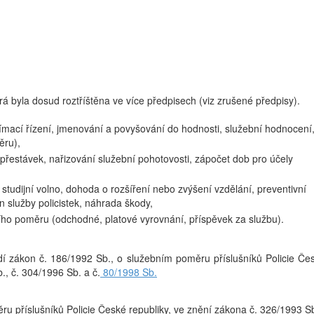
á byla dosud roztříštěna ve více předpisech (viz zrušené předpisy).
ímací řízení, jmenování a povyšování do hodnosti, služební hodnocení
ěru),
přestávek, nařizování služební pohotovosti, zápočet dob pro účely
studijní volno, dohoda o rozšíření nebo zvýšení vzdělání, preventivní
n služby policistek, náhrada škody,
ího poměru (odchodné, platové vyrovnání, příspěvek za službu).
í zákon č. 186/1992 Sb., o služebním poměru příslušníků Policie Če
., č. 304/1996 Sb. a č.
80/1998 Sb.
u příslušníků Policie České republiky, ve znění zákona č. 326/1993 S