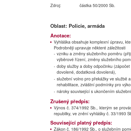
Zdroj:
částka 50/2000 Sb.
Oblast: Policie, armáda
Anotace:
Vyhláška obsahuje komplexní úpravu, kter
Podrobněji upravuje některé záležitosti
-
vzniku a změny služebního poměru (přij
výběrové řízení, změny služebního pom
-
doby služby a doby odpočinku (zápočet 
dovolené, dodatková dovolená),
-
služební volno pro překážky ve službě a 
rehabilitace, zvláštní podmínky pro výko
-
nároky související s ukončením služebn
Zrušený předpis:
Výnos č. 374/1992 Sb., kterým se provád
republiky, ve znění vyhlášky č. 33/1993 Sb
Související platný předpis:
Zákon č. 186/1992 Sb., o služebním poměr