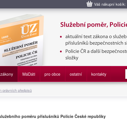
Váš nákupní košík:
bní poměr příslušníků bezpečnostních sborů, Policie ČR, Vězeňská sl
služby
zákony
M
á
D
áti
pro obce
ostatní
kontakty
 právních předpisů
služebního poměru příslušníků Policie České republiky