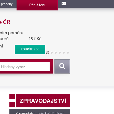
 prázdný
Přihlášení
užba, BIS, Zpravodajské
Vyhledat
ZPRAVODAJSTVÍ
Zpravodajství
vás každý týden