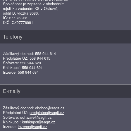
Společnost je zapsaná v obchodním
rejstříku vedeném KS v Ostravě,
oddíl B, vložka 3086.
IČ: 277 76 981
DIČ: CZ27776981
Telefony
Zásilkový obchod: 558 944 614
Předplatné ÚZ: 558 944 615
Software: 558 944 629
Knihkupci: 558 944 621
Inzerce: 558 944 634
E-maily
Zásilkový obchod:
obchod@sagit.cz
Předplatné ÚZ:
predplatne@sagit.cz
Software:
software@sagit.cz
Knihkupci:
knihkupci@sagit.cz
Inzerce:
inzerce@sagit.cz