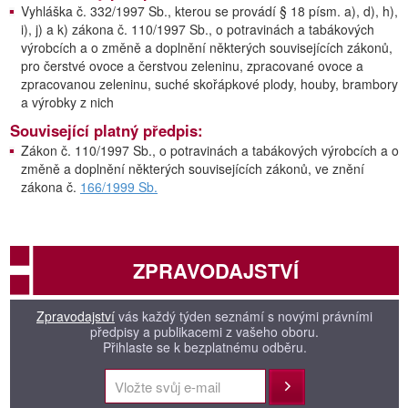
Vyhláška č. 332/1997 Sb., kterou se provádí § 18 písm. a), d), h),
i), j) a k) zákona č. 110/1997 Sb., o potravinách a tabákových
výrobcích a o změně a doplnění některých souvisejících zákonů,
pro čerstvé ovoce a čerstvou zeleninu, zpracované ovoce a
zpracovanou zeleninu, suché skořápkové plody, houby, brambory
a výrobky z nich
Související platný předpis:
Zákon č. 110/1997 Sb., o potravinách a tabákových výrobcích a o
změně a doplnění některých souvisejících zákonů, ve znění
zákona č.
166/1999 Sb.
ZPRAVODAJSTVÍ
Zpravodajství
vás každý týden seznámí s novými právními
předpisy a publikacemi z vašeho oboru.
Přihlaste se k bezplatnému odběru.
Přihlásit