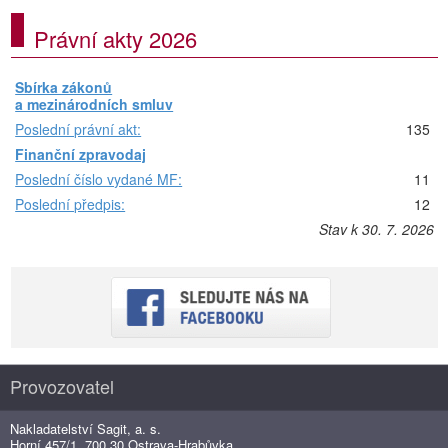
Právní akty 2026
Sbírka zákonů
a mezinárodních smluv
Poslední právní akt:
135
Finanční zpravodaj
Poslední číslo vydané MF:
11
Poslední předpis:
12
Stav k 30. 7. 2026
Provozovatel
Nakladatelství Sagit, a. s.
Horní 457/1, 700 30 Ostrava-Hrabůvka