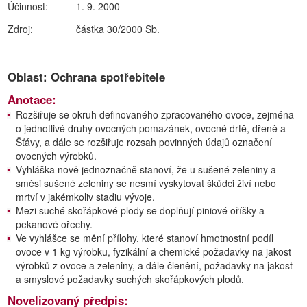
Účinnost:
1. 9. 2000
Zdroj:
částka 30/2000 Sb.
Oblast: Ochrana spotřebitele
Anotace:
Rozšiřuje se okruh definovaného zpracovaného ovoce, zejména
o jednotlivé druhy ovocných pomazánek, ovocné drtě, dřeně a
Šťávy, a dále se rozšiřuje rozsah povinných údajů označení
ovocných výrobků.
Vyhláška nově jednoznačně stanoví, že u sušené zeleniny a
směsi sušené zeleniny se nesmí vyskytovat škůdci živí nebo
mrtví v jakémkoliv stadiu vývoje.
Mezi suché skořápkové plody se doplňují piniové oříšky a
pekanové ořechy.
Ve vyhlášce se mění přílohy, které stanoví hmotnostní podíl
ovoce v 1 kg výrobku, fyzikální a chemické požadavky na jakost
výrobků z ovoce a zeleniny, a dále členění, požadavky na jakost
a smyslové požadavky suchých skořápkových plodů.
Novelizovaný předpis: