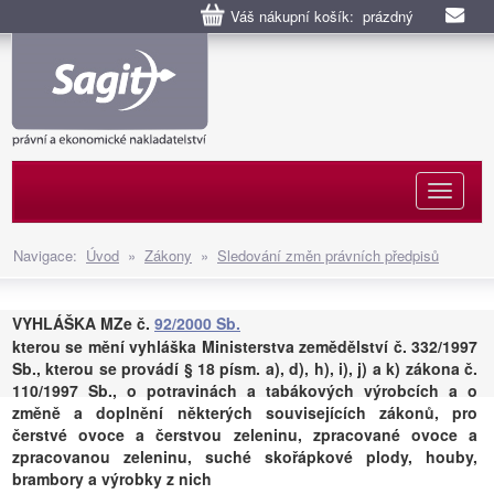
Váš nákupní košík: prázdný
Naviga
Navigace:
Úvod
»
Zákony
»
Sledování změn právních předpisů
VYHLÁŠKA MZe č.
92/2000 Sb.
kterou se mění vyhláška Ministerstva zemědělství č. 332/1997
Sb., kterou se provádí § 18 písm. a), d), h), i), j) a k) zákona č.
110/1997 Sb., o potravinách a tabákových výrobcích a o
změně a doplnění některých souvisejících zákonů, pro
čerstvé ovoce a čerstvou zeleninu, zpracované ovoce a
zpracovanou zeleninu, suché skořápkové plody, houby,
brambory a výrobky z nich