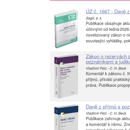
ÚZ č. 1667 - Daně z
Sagit, a. s.
Publikace obsahuje akt
účinnými od ledna 2026.
novelizovaný zákon o ně
související vyhlášky, po
Zákon o rezervách p
poznámkami a judik
Vladimír Pelc - C. H. Beck
Komentář k zákonu č. 59
příjmů, přináší praktick
práva. Publikace propoj
Daně z příjmů s poz
Vladimír Pelc - C. H. Beck
Publikace zahrnuje aktu
a komentář k němu. Zněn