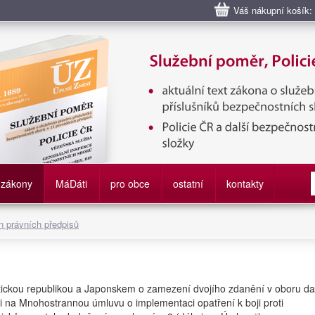
Váš nákupní košík:
bní poměr příslušníků bezpečnostních sborů, Policie ČR, Vězeňská sl
služby
zákony
M
á
D
áti
pro obce
ostatní
kontakty
 právních předpisů
tickou republikou a Japonskem o zamezení dvojího zdanění v oboru da
ti na Mnohostrannou úmluvu o implementaci opatření k boji proti