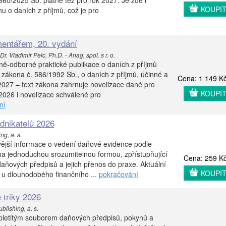
0/2025 Sb. platné též pro rok 2027. Je zde i
KOUPI
 o daních z příjmů, což je pro
entářem, 20. vydání
r. Vladimír Pelc, Ph.D. - Anag, spol. s r. o.
ě-odborné praktické publikace o daních z příjmů
 zákona č. 586/1992 Sb., o daních z příjmů, účinné a
Cena: 1 149 K
2027 – text zákona zahrnuje novelizace dané pro
KOUPI
2026 i novelizace schválené pro
ní
dnikatelů 2026
g, a. s.
vější informace o vedení daňové evidence podle
ána jednoduchou srozumitelnou formou, zpřístupňující
Cena: 259 K
daňových předpisů a jejich přenos do praxe. Aktuální
KOUPI
 u dlouhodobého finančního ...
pokračování
 triky 2026
lishing, a. s.
spletitým souborem daňových předpisů, pokynů a