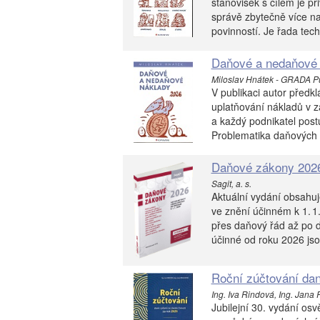
stanovisek s cílem je p
správě zbytečně více na
povinností. Je řada tech
Daňové a nedaňové 
Miloslav Hnátek - GRADA Pub
V publikaci autor před
uplatňování nákladů v z
a každý podnikatel post
Problematika daňových 
Daňové zákony 202
Sagit, a. s.
Aktuální vydání obsahu
ve znění účinném k 1. 1
přes daňový řád až po d
účinné od roku 2026 js
Roční zúčtování dan
Ing. Iva Rindová, Ing. Jana 
Jubilejní 30. vydání os