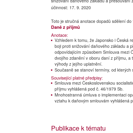
snižování daňového základu a přesouvání 
účinnost:
17. 9. 2020
Toto je stručná anotace dopadů sdělení do
Daně z příjmů
Anotace:
Vzhledem k tomu, že Japonsko i Česká re
boji proti snižování daňového základu a
odpovídajícím způsobem Smlouva mezi Če
dvojího zdanění v oboru daní z příjmu, a
výhody z jejího uplatnění.
Současně se stanoví termíny, od kterých 
Související platné předpisy:
Smlouva mezi Československou socialisti
příjmu vyhlášená pod č. 46/1979 Sb.
Mnohostranná úmluva o implementaci opat
vztahu k daňovým smlouvám vyhlášená p
Publikace k tématu