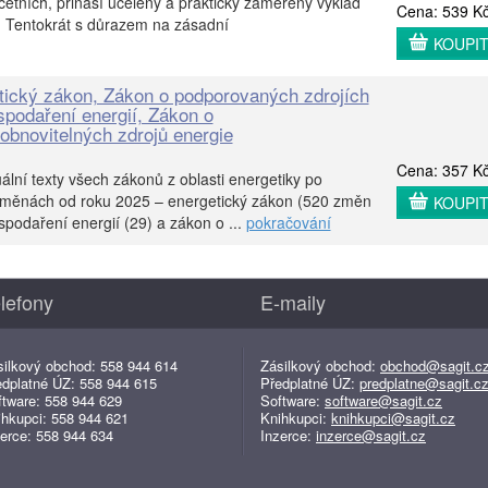
ních, přináší ucelený a prakticky zaměřený výklad
Cena: 539 K
. Tentokrát s důrazem na zásadní
KOUPI
tický zákon, Zákon o podporovaných zdrojích
spodaření energií, Zákon o
obnovitelných zdrojů energie
Cena: 357 K
ální texty všech zákonů z oblasti energetiky po
změnách od roku 2025 – energetický zákon (520 změn
KOUPI
spodaření energií (29) a zákon o ...
pokračování
lefony
E-maily
silkový obchod: 558 944 614
Zásilkový obchod:
obchod@sagit.c
edplatné ÚZ: 558 944 615
Předplatné ÚZ:
predplatne@sagit.c
ftware: 558 944 629
Software:
software@sagit.cz
ihkupci: 558 944 621
Knihkupci:
knihkupci@sagit.cz
erce: 558 944 634
Inzerce:
inzerce@sagit.cz