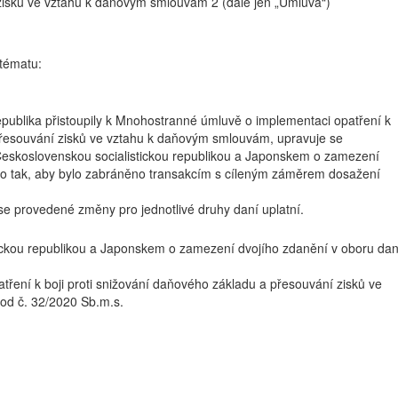
zisků ve vztahu k daňovým smlouvám 2 (dále jen „Úmluva“)
 tématu:
publika přistoupily k Mnohostranné úmluvě o implementaci opatření k
 přesouvání zisků ve vztahu k daňovým smlouvám, upravuje se
skoslovenskou socialistickou republikou a Japonskem o zamezení
 to tak, aby bylo zabráněno transakcím s cíleným záměrem dosažení
se provedené změny pro jednotlivé druhy daní uplatní.
ckou republikou a Japonskem o zamezení dvojího zdanění v oboru dan
ření k boji proti snižování daňového základu a přesouvání zisků ve
od č. 32/2020 Sb.m.s.