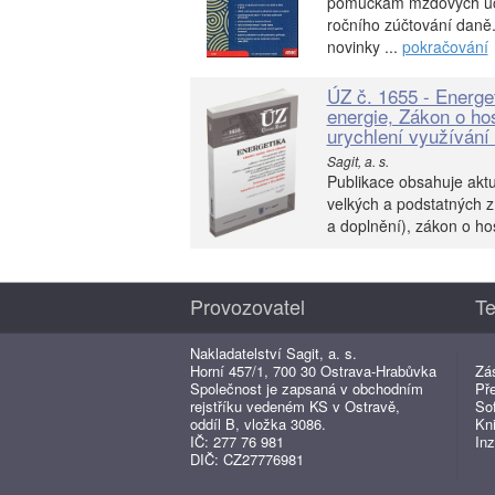
pomůckám mzdových účet
ročního zúčtování daně
novinky ...
pokračování
ÚZ č. 1655 - Energe
energie, Zákon o ho
urychlení využívání 
Sagit, a. s.
Publikace obsahuje aktu
velkých a podstatných 
a doplnění), zákon o ho
Provozovatel
Te
Nakladatelství Sagit, a. s.
Horní 457/1, 700 30 Ostrava-Hrabůvka
Zá
Společnost je zapsaná v obchodním
Př
rejstříku vedeném KS v Ostravě,
So
oddíl B, vložka 3086.
Kn
IČ: 277 76 981
Inz
DIČ: CZ27776981