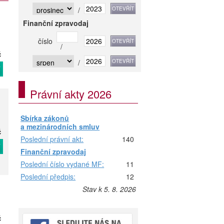
/
Finanční zpravodaj
číslo
/
č
/
T
Právní akty 2026
Sbírka zákonů
a mezinárodních smluv
č
Poslední právní akt:
140
T
Finanční zpravodaj
Poslední číslo vydané MF:
11
Poslední předpis:
12
Stav k 5. 8. 2026
č