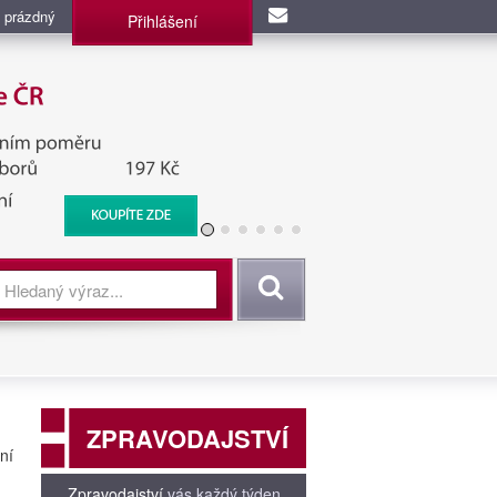
 prázdný
Přihlášení
užba, BIS, Zpravodajské
Vyhledat
ZPRAVODAJSTVÍ
ní
Zpravodajství
vás každý týden