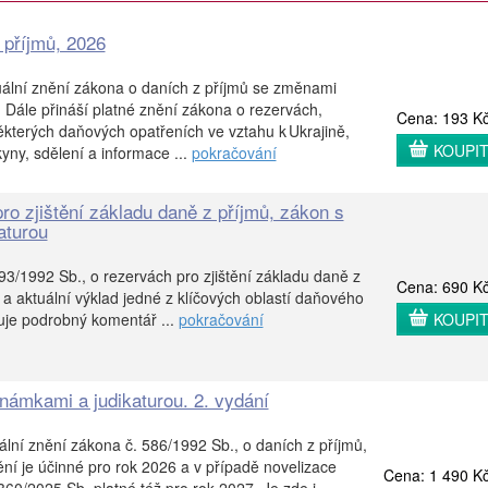
 příjmů, 2026
uální znění zákona o daních z příjmů se změnami
 Dále přináší platné znění zákona o rezervách,
Cena: 193 K
kterých daňových opatřeních ve vztahu k Ukrajině,
KOUPI
kyny, sdělení a informace ...
pokračování
ro zjištění základu daně z příjmů, zákon s
aturou
3/1992 Sb., o rezervách pro zjištění základu daně z
Cena: 690 K
ý a aktuální výklad jedné z klíčových oblastí daňového
uje podrobný komentář ...
pokračování
KOUPI
námkami a judikaturou. 2. vydání
ální znění zákona č. 586/1992 Sb., o daních z příjmů,
í je účinné pro rok 2026 a v případě novelizace
Cena: 1 490 K