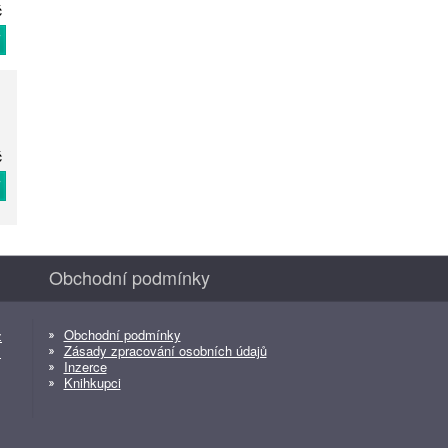
č
T
č
T
Obchodní podmínky
Obchodní podmínky
z
Zásady zpracování osobních údajů
z
Inzerce
Knihkupci