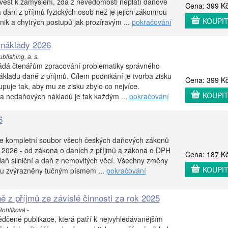
řivést k zamyšlení, zda z nevědomosti neplatí daňové
Cena: 399 K
 dani z příjmů fyzických osob než je jejich zákonnou
KOUPI
nik a chytrých postupů jak prozíravým ...
pokračování
náklady 2026
lishing, a. s.
kládá čtenářům zpracování problematiky správného
ákladu daně z příjmů. Cílem podnikání je tvorba zisku
Cena: 399 K
upuje tak, aby mu ze zisku zbylo co nejvíce.
KOUPI
a nedaňových nákladů je tak každým ...
pokračování
6
je kompletní soubor všech českých daňových zákonů
. 2026 - od zákona o daních z příjmů a zákona o DPH
Cena: 187 K
aň silniční a daň z nemovitých věcí. Všechny změny
KOUPI
ou zvýrazněny tučným písmem ...
pokračování
ě z příjmů ze závislé činnosti za rok 2025
Rohlíková -
vědčené publikace, která patří k nejvyhledávanějším