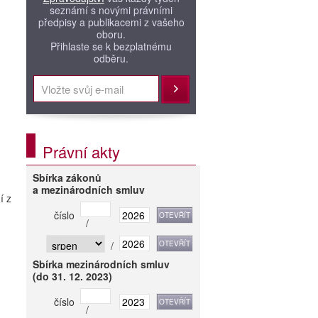
seznámí s novými právními
předpisy a publikacemi z vašeho
oboru.
Přihlaste se k bezplatnému
odběru.
Přihlásit
Právní akty
Sbírka zákonů
a mezinárodních smluv
í z
číslo
/
/
Sbírka mezinárodních smluv
(do 31. 12. 2023)
číslo
/