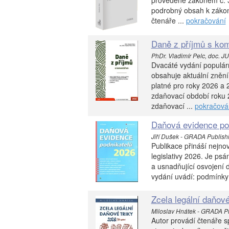
provedené zákonem č. 36
podrobný obsah k zákonu
čtenáře ...
pokračování
Daně z příjmů s kom
PhDr. Vladimír Pelc, doc. JUD
Dvacáté vydání populárn
obsahuje aktuální znění
platné pro roky 2026 a 
zdaňovací období roku 
zdaňovací ...
pokračová
Daňová evidence po
Jiří Dušek - GRADA Publishin
Publikace přináší nejno
legislativy 2026. Je ps
a usnadňující osvojení 
vydání uvádí: podmínky
Zcela legální daňové
Miloslav Hnátek - GRADA Pub
Autor provádí čtenáře 