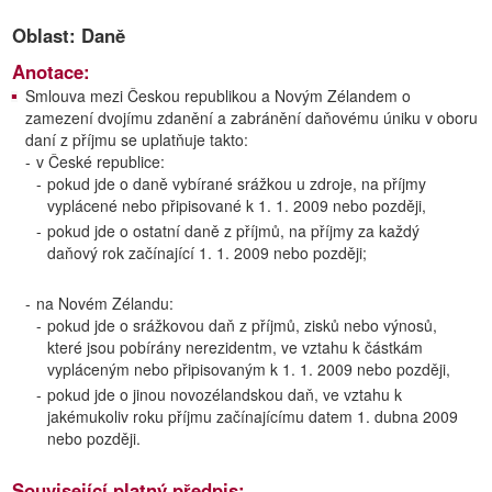
Oblast: Daně
Anotace:
Smlouva mezi Českou republikou a Novým Zélandem o
zamezení dvojímu zdanění a zabránění daňovému úniku v oboru
daní z příjmu se uplatňuje takto:
-
v České republice:
-
pokud jde o daně vybírané srážkou u zdroje, na příjmy
vyplácené nebo připisované k 1. 1. 2009 nebo později,
-
pokud jde o ostatní daně z příjmů, na příjmy za každý
daňový rok začínající 1. 1. 2009 nebo později;
-
na Novém Zélandu:
-
pokud jde o srážkovou daň z příjmů, zisků nebo výnosů,
které jsou pobírány nerezidentm, ve vztahu k částkám
vypláceným nebo připisovaným k 1. 1. 2009 nebo později,
-
pokud jde o jinou novozélandskou daň, ve vztahu k
jakémukoliv roku příjmu začínajícímu datem 1. dubna 2009
nebo později.
Související platný předpis: