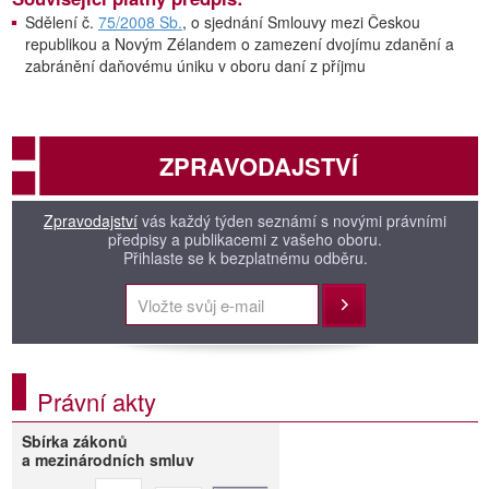
Sdělení č.
75/2008 Sb.
, o sjednání Smlouvy mezi Českou
republikou a Novým Zélandem o zamezení dvojímu zdanění a
zabránění daňovému úniku v oboru daní z příjmu
ZPRAVODAJSTVÍ
Zpravodajství
vás každý týden seznámí s novými právními
předpisy a publikacemi z vašeho oboru.
Přihlaste se k bezplatnému odběru.
Přihlásit
Právní akty
Sbírka zákonů
a mezinárodních smluv