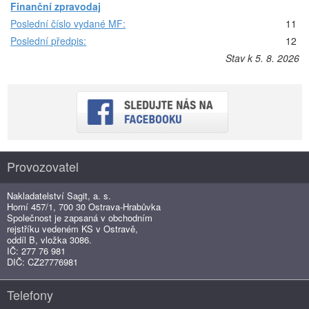
Finanční zpravodaj
Poslední číslo vydané MF:
11
Poslední předpis:
12
Stav k 5. 8. 2026
Provozovatel
Nakladatelství Sagit, a. s.
Horní 457/1, 700 30 Ostrava-Hrabůvka
Společnost je zapsaná v obchodním
rejstříku vedeném KS v Ostravě,
oddíl B, vložka 3086.
IČ: 277 76 981
DIČ: CZ27776981
Telefony