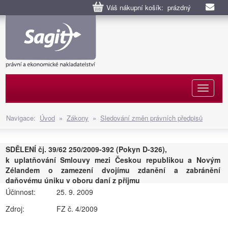
Váš nákupní košík: prázdný
Naviga
Navigace:
Úvod
»
Zákony
»
Sledování změn právních předpisů
SDĚLENÍ čj. 39/62 250/2009-392 (Pokyn D-326),
k uplatňování Smlouvy mezi Českou republikou a Novým
Zélandem o zamezení dvojímu zdanění a zabránění
daňovému úniku v oboru daní z příjmu
Účinnost:
25. 9. 2009
Zdroj:
FZ č. 4/2009