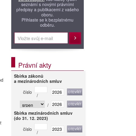
seznámí s novými právními
předpisy a publikacemi z vašeho
oboru.
Přihlaste se k bezplatnému
odběru.
Přihlásit
Právní akty
Sbírka zákonů
od
a mezinárodních smluv
číslo
/
/
Sbírka mezinárodních smluv
(do 31. 12. 2023)
z
číslo
/