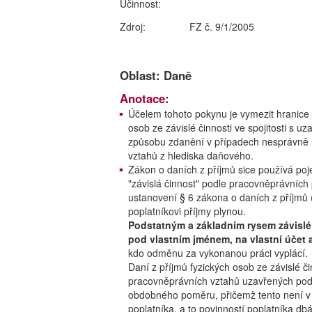
Účinnost:
Zdroj:
FZ č. 9/1/2005
Oblast: Daně
Anotace:
Účelem tohoto pokynu je vymezit hranice 
osob ze závislé činnosti ve spojitosti s u
způsobu zdanění v případech nesprávně
vztahů z hlediska daňového.
Zákon o daních z příjmů sice používá poj
"závislá činnost" podle pracovněprávních 
ustanovení § 6 zákona o daních z příjmů 
poplatníkovi příjmy plynou.
Podstatným a základním rysem závislé 
pod vlastním jménem, na vlastní účet 
kdo odměnu za vykonanou práci vyplácí.
Daní z příjmů fyzických osob ze závislé či
pracovněprávních vztahů uzavřených podle
obdobného poměru, přičemž tento není v 
poplatníka, a to povinností poplatníka dbá