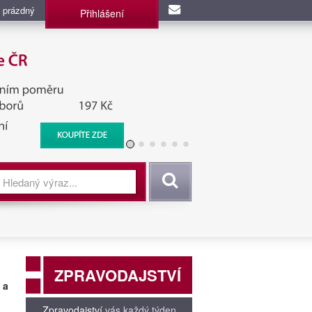
 prázdný
Přihlášení
užba, BIS, Zpravodajské
Vyhledat
ZPRAVODAJSTVÍ
 a
Zpravodajství
vás každý týden