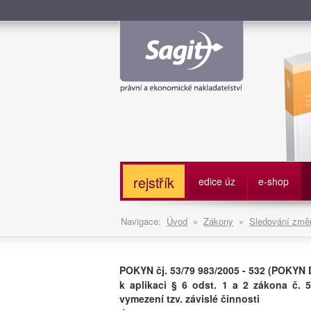
Služe
rejstřík
edice úz
e-shop
Navigace:
Úvod
»
Zákony
»
Sledování změn
POKYN čj. 53/79 983/2005 - 532 (POKYN 
k aplikaci § 6 odst. 1 a 2 zákona č. 
vymezení tzv. závislé činnosti