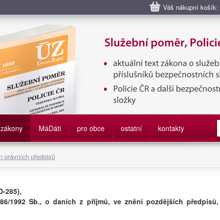
Váš nákupní košík:
bní poměr příslušníků bezpečnostních sborů, Policie ČR, Vězeňská sl
služby
zákony
M
á
D
áti
pro obce
ostatní
kontakty
 právních předpisů
D-285),
586/1992 Sb., o daních z příjmů, ve znění pozdějších předpisů,