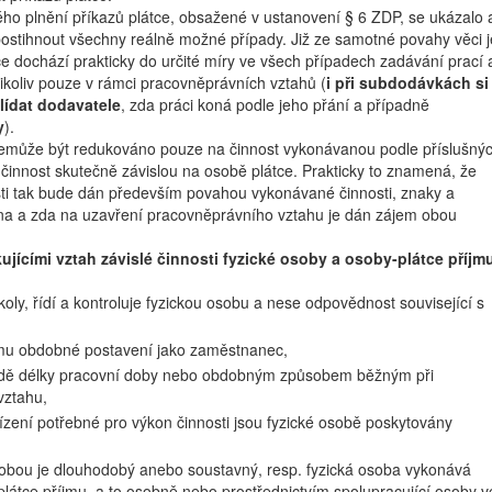
o plnění příkazů plátce, obsažené v ustanovení § 6 ZDP, se ukázalo 
ostihnout všechny reálně možné případy. Již ze samotné povahy věci j
ce dochází prakticky do určité míry ve všech případech zadávání prací 
nikoliv pouze v rámci pracovněprávních vztahů (
i při subdodávkách si
lídat dodavatele
, zda práci koná podle jeho přání a případně
y
).
nemůže být redukováno pouze na činnost vykonávanou podle příslušný
 činnost skutečně závislou na osobě plátce. Prakticky to znamená, že
nnosti tak bude dán především povahou vykonávané činnosti, znaky a
ána a zda na uzavření pracovněprávního vztahu je dán zájem obou
ujícími vztah závislé činnosti fyzické osoby a osoby-plátce příjm
oly, řídí a kontroluje fyzickou osobu a nese odpovědnost související s
íjmu obdobné postavení jako zaměstnanec,
ladě délky pracovní doby nebo obdobným způsobem běžným při
vztahu,
řízení potřebné pro výkon činnosti jsou fyzické osobě poskytovány
sobou je dlouhodobý anebo soustavný, resp. fyzická osoba vykonává
látce příjmu, a to osobně nebo prostřednictvím spolupracující osoby v