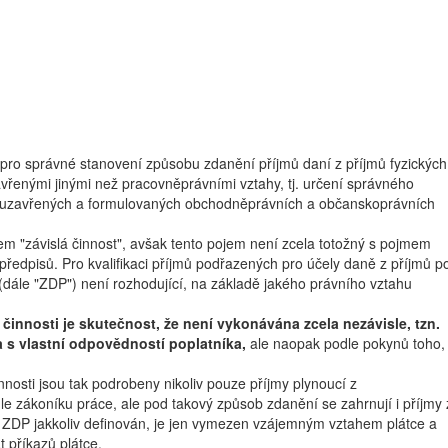
pro správné stanovení způsobu zdanění příjmů daní z příjmů fyzických
zavřenými jinými než pracovněprávními vztahy, tj. určení správného
 uzavřených a formulovaných obchodněprávních a občanskoprávních
em "závislá činnost", avšak tento pojem není zcela totožný s pojmem
předpisů. Pro kvalifikaci příjmů podřazených pro účely daně z příjmů p
(dále "ZDP") není rozhodující, na základě jakého právního vztahu
činnosti je skutečnost, že není vykonávána zcela nezávisle, tzn.
a s vlastní odpovědností poplatníka,
ale naopak podle pokynů toho,
nnosti jsou tak podrobeny nikoliv pouze příjmy plynoucí z
 zákoníku práce, ale pod takový způsob zdanění se zahrnují i příjmy 
ZDP jakkoliv definován, je jen vymezen vzájemným vztahem plátce a
t příkazů plátce.