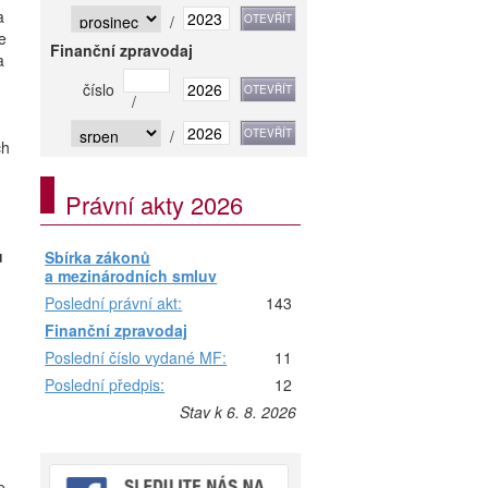
a
/
e
Finanční zpravodaj
a
číslo
/
/
ch
Právní akty 2026
u
Sbírka zákonů
a mezinárodních smluv
Poslední právní akt:
143
Finanční zpravodaj
Poslední číslo vydané MF:
11
Poslední předpis:
12
Stav k 6. 8. 2026
e