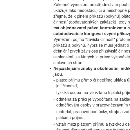
Zákonné vymezení prostřednictvím pouhéh
ukazuje jako nedostačující a neschopné p
zřejmé, že k plnění příkazů (pokynů) plát
činností (dodavatelských zakázek), tedy 
má objednavatel právo kontrolovat a h
subdodavatele korigovat svými příkaz
Vymezení pojmu "závislá činnost" proto 
příkazů a pokynů, nýbrž se musí jednat o
definiční prvek závislosti při závislé či
okolnostmi, za kterých je práce vykonáv
smluvních stran.
Nejčastějšími znaky a okolnostmi indik
jsou:
-
plátce příjmu přímo či nepřímo ukládá úk
její činností,
-
fyzická osoba má ve vztahu k plátci př
-
odměna za práci je vypočítána na zák
odměňování osoby v pracovněprávním 
-
materiál, pracovní pomůcky, stroje a za
plátcem příjmu,
-
vztah mezi plátcem příjmu a fyzickou o
činnost dlouhodobě pouze pro jednoho p