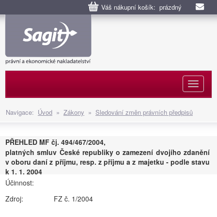
Váš nákupní košík: prázdný
Naviga
Navigace:
Úvod
»
Zákony
»
Sledování změn právních předpisů
PŘEHLED MF čj. 494/467/2004,
platných smluv České republiky o zamezení dvojího zdanění
v oboru daní z příjmu, resp. z příjmu a z majetku - podle stavu
k 1. 1. 2004
Účinnost:
Zdroj:
FZ č. 1/2004