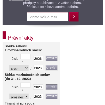
předpisy a publikacemi z vašeho oboru.
Přihlaste se k bezplatnému odběru.
Přihlásit
Právní akty
Sbírka zákonů
a mezinárodních smluv
číslo
/
/
Sbírka mezinárodních smluv
(do 31. 12. 2023)
číslo
/
/
Finanční zpravodaj