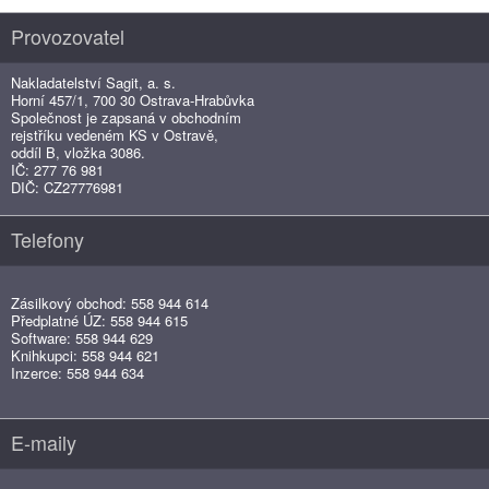
Provozovatel
Nakladatelství Sagit, a. s.
Horní 457/1, 700 30 Ostrava-Hrabůvka
Společnost je zapsaná v obchodním
rejstříku vedeném KS v Ostravě,
oddíl B, vložka 3086.
IČ: 277 76 981
DIČ: CZ27776981
Telefony
Zásilkový obchod: 558 944 614
Předplatné ÚZ: 558 944 615
Software: 558 944 629
Knihkupci: 558 944 621
Inzerce: 558 944 634
E-maily