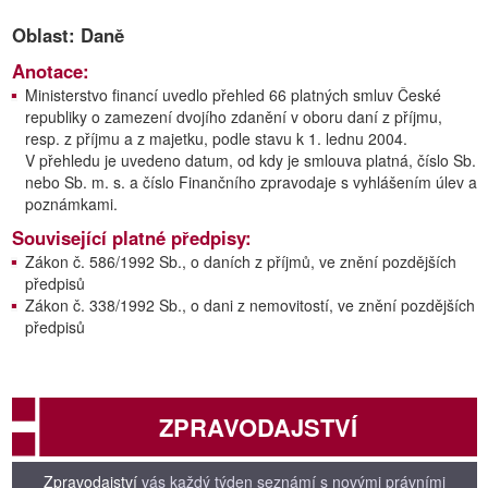
Oblast: Daně
Anotace:
Ministerstvo financí uvedlo přehled 66 platných smluv České
republiky o zamezení dvojího zdanění v oboru daní z příjmu,
resp. z příjmu a z majetku, podle stavu k 1. lednu 2004.
V přehledu je uvedeno datum, od kdy je smlouva platná, číslo Sb.
nebo Sb. m. s. a číslo Finančního zpravodaje s vyhlášením úlev a
poznámkami.
Související platné předpisy:
Zákon č. 586/1992 Sb., o daních z příjmů, ve znění pozdějších
předpisů
Zákon č. 338/1992 Sb., o dani z nemovitostí, ve znění pozdějších
předpisů
ZPRAVODAJSTVÍ
Zpravodajství
vás každý týden seznámí s novými právními