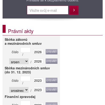
Přihlaste se k bezplatnému odběru.
Přihlásit
Právní akty
Sbírka zákonů
a mezinárodních smluv
číslo
/
/
Sbírka mezinárodních smluv
(do 31. 12. 2023)
číslo
/
/
Finanční zpravodaj