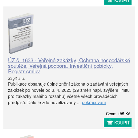
KOUPIT
ÚZ č. 1633 - Veřejné zakázky, Ochrana hospodářské
soutěže, Veřejná podpora, Investiční pobídky,
Registr smluv
Sagit, a. s.
Publikace obsahuje úplné znění zákona o zadávání veřejných
zakázek po novele od 3. 4. 2025 (29 změn např. zvýšení limitu
pro zakázky malého rozsahu) včetně všech prováděcích
předpisů. Dále je zde novelizovaný ...
pokračování
Cena: 185 Kč
KOUPIT