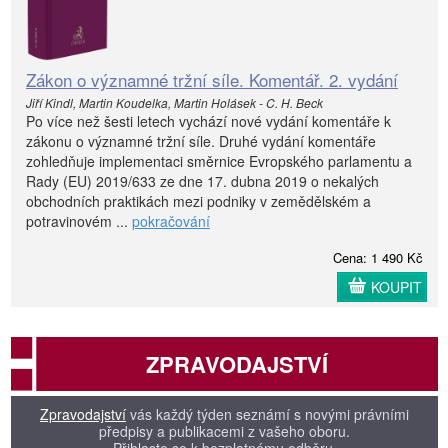
Zákon o významné tržní síle. Komentář. 2. vydání
Jiří Kindl, Martin Koudelka, Martin Holásek - C. H. Beck
Po více než šesti letech vychází nové vydání komentáře k
zákonu o významné tržní síle. Druhé vydání komentáře
zohledňuje implementaci směrnice Evropského parlamentu a
Rady (EU) 2019/633 ze dne 17. dubna 2019 o nekalých
obchodních praktikách mezi podniky v zemědělském a
potravinovém ...
pokračování
Cena: 1 490 Kč
KOUPIT
ZPRAVODAJSTVÍ
Zpravodajství
vás každý týden seznámí s novými právními
předpisy a publikacemi z vašeho oboru.