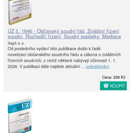
ÚZ č. 1646 - Občanský soudní řád, Zvláštní řízení
soudní, Rozhodčí řízení, Soudní poplatky, Mediace
Sagit, a. s.
Od posledního vydání této publikace došlo k řadě
novelizací občanského soudního řádu a zákona o zvláštních
řízeních soudních, z nichž některé nabývají účinnosti 1. 1.
2026. V publikaci dále najdete aktuální ...
pokračování
Cena: 239 Kč
KOUPIT