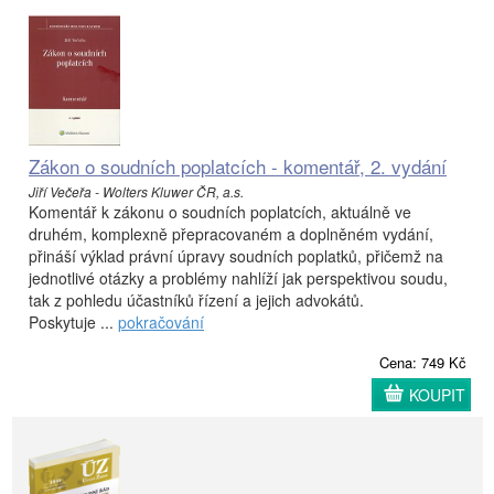
Zákon o soudních poplatcích - komentář, 2. vydání
Jiří Večeřa - Wolters Kluwer ČR, a.s.
Komentář k zákonu o soudních poplatcích, aktuálně ve
druhém, komplexně přepracovaném a doplněném vydání,
přináší výklad právní úpravy soudních poplatků, přičemž na
jednotlivé otázky a problémy nahlíží jak perspektivou soudu,
tak z pohledu účastníků řízení a jejich advokátů.
Poskytuje ...
pokračování
Cena: 749 Kč
KOUPIT