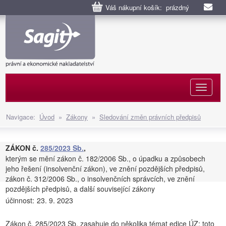
Váš nákupní košík: prázdný
Naviga
Navigace:
Úvod
»
Zákony
»
Sledování změn právních předpisů
ZÁKON č.
285/2023 Sb.
,
kterým se mění zákon č. 182/2006 Sb., o úpadku a způsobech
jeho řešení (insolvenční zákon), ve znění pozdějších předpisů,
zákon č. 312/2006 Sb., o insolvenčních správcích, ve znění
pozdějších předpisů, a další související zákony
účinnost:
23. 9. 2023
Zákon č. 285/2023 Sb. zasahuje do několika témat edice ÚZ; toto