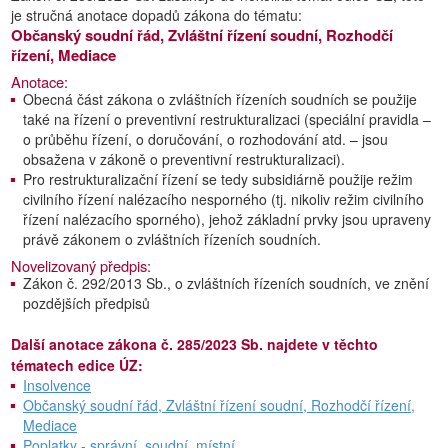
je stručná anotace dopadů zákona do tématu:
Občanský soudní řád, Zvláštní řízení soudní, Rozhodčí
řízení, Mediace
Anotace:
Obecná část zákona o zvláštních řízeních soudních se použije
také na řízení o preventivní restrukturalizaci (speciální pravidla –
o průběhu řízení, o doručování, o rozhodování atd. – jsou
obsažena v zákoně o preventivní restrukturalizaci).
Pro restrukturalizační řízení se tedy subsidiárně použije režim
civilního řízení nalézacího nesporného (tj. nikoliv režim civilního
řízení nalézacího sporného), jehož základní prvky jsou upraveny
právě zákonem o zvláštních řízeních soudních.
Novelizovaný předpis:
Zákon č. 292/2013 Sb., o zvláštních řízeních soudních, ve znění
pozdějších předpisů
Další anotace zákona č. 285/2023 Sb. najdete v těchto
tématech edice ÚZ:
Insolvence
Občanský soudní řád, Zvláštní řízení soudní, Rozhodčí řízení,
Mediace
Poplatky - správní, soudní, místní, ...