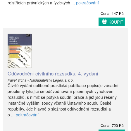
rejstřících právnických a fyzických ...
pokračování
Cena: 147 Kč
KOUPIT
Odůvodnění civilního rozsudku, 4. vydání
Pavel Vrcha - Nakladatelství Leges, s. r. o.
Čtvrté vydání oblíbené praktické publikace popisuje zásadní
problémy týkající se odůvodňování písemných vyhotovení
rozsudků, s nimiž se potýká soudní praxe a jež jsou řešeny
instančně vyššími soudy včetně Ústavního soudu České
republiky. Jde hlavně o složitost odůvodnění rozsudků a
o ...
pokračování
Cena: 720 Kč