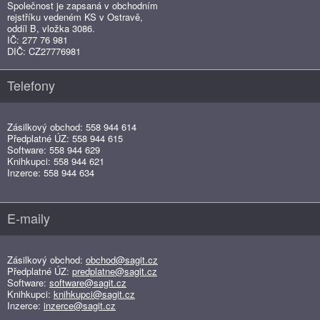
Společnost je zapsaná v obchodním
rejstříku vedeném KS v Ostravě,
oddíl B, vložka 3086.
IČ: 277 76 981
DIČ: CZ27776981
Telefony
Zásilkový obchod: 558 944 614
Předplatné ÚZ: 558 944 615
Software: 558 944 629
Knihkupci: 558 944 621
Inzerce: 558 944 634
E-maily
Zásilkový obchod:
obchod@sagit.cz
Předplatné ÚZ:
predplatne@sagit.cz
Software:
software@sagit.cz
Knihkupci:
knihkupci@sagit.cz
Inzerce:
inzerce@sagit.cz