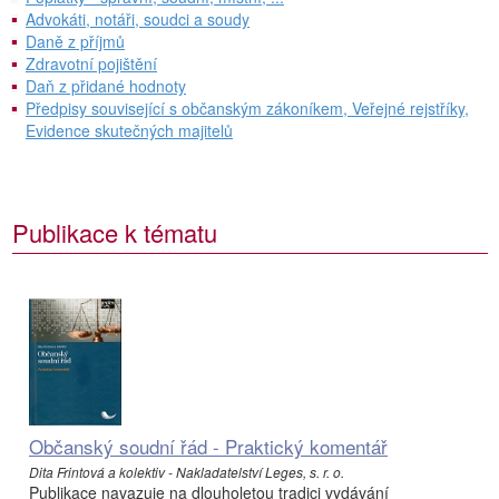
Advokáti, notáři, soudci a soudy
Daně z příjmů
Zdravotní pojištění
Daň z přidané hodnoty
Předpisy související s občanským zákoníkem, Veřejné rejstříky,
Evidence skutečných majitelů
Publikace k tématu
Občanský soudní řád - Praktický komentář
Dita Frintová a kolektiv - Nakladatelství Leges, s. r. o.
Publikace navazuje na dlouholetou tradici vydávání