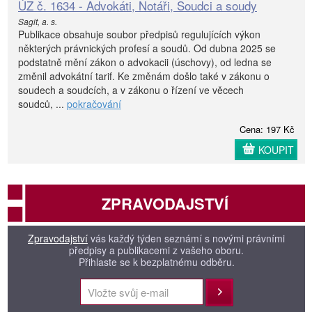
ÚZ č. 1634 - Advokáti, Notáři, Soudci a soudy
Sagit, a. s.
Publikace obsahuje soubor předpisů regulujících výkon
některých právnických profesí a soudů. Od dubna 2025 se
podstatně mění zákon o advokacii (úschovy), od ledna se
změnil advokátní tarif. Ke změnám došlo také v zákonu o
soudech a soudcích, a v zákonu o řízení ve věcech
soudců, ...
pokračování
Cena: 197 Kč
KOUPIT
ZPRAVODAJSTVÍ
Zpravodajství
vás každý týden seznámí s novými právními
předpisy a publikacemi z vašeho oboru.
Přihlaste se k bezplatnému odběru.
Přihlásit