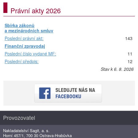
Právní akty 2026
Sbírka zákonů
a mezinárodních smluv
Poslední právní akt:
143
Finanční zpravodaj
Poslední číslo vydané MF:
11
Poslední předpis:
12
Stav k 6. 8. 2026
Provozovatel
Nakladatelství Sagit, a. s.
Horní 457/1, 700 30 Ostrava-Hrabůvka