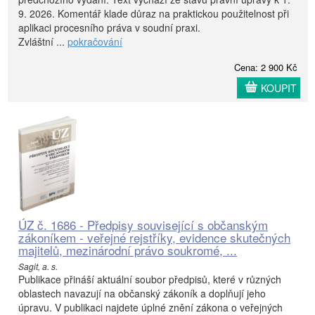
9. 2026. Komentář klade důraz na praktickou použitelnost při
aplikaci procesního práva v soudní praxi.
Zvláštní ...
pokračování
Cena: 2 900 Kč
KOUPIT
ÚZ č. 1686 - Předpisy související s občanským
zákoníkem - veřejné rejstříky, evidence skutečných
majitelů, mezinárodní právo soukromé, ...
Sagit, a. s.
Publikace přináší aktuální soubor předpisů, které v různých
oblastech navazují na občanský zákoník a doplňují jeho
úpravu. V publikaci najdete úplné znění zákona o veřejných