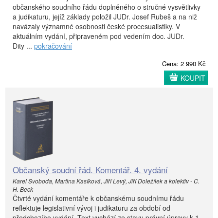
občanského soudního řádu doplněného o stručné vysvětlivky
a judikaturu, jejíž základy položil JUDr. Josef Rubeš a na niž
navázaly významné osobnosti české procesualistiky. V
aktuálním vydání, připraveném pod vedením doc. JUDr.
Dity ...
pokračování
Cena: 2 990 Kč
KOUPIT
Občanský soudní řád. Komentář. 4. vydání
Karel Svoboda, Martina Kasíková, Jiří Levý, Jiří Doležílek a kolektiv - C.
H. Beck
Čtvrté vydání komentáře k občanskému soudnímu řádu
reflektuje legislativní vývoj i judikaturu za období od
předchozího vydání. Text vychází ze stavu právní úpravy k 1.