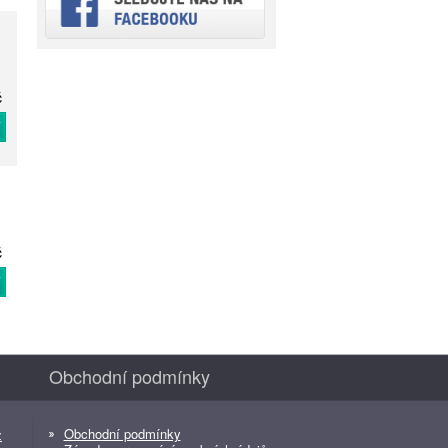
č
T
č
T
Obchodní podmínky
Obchodní podmínky
z