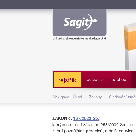
Služe
rejstřík
edice úz
e-shop
Navigace:
Úvod
»
Zákony
»
Sledování změn
ZÁKON č.
167/2023 Sb.
,
kterým se mění zákon č. 258/2000 Sb., o o
znění pozdějších předpisů, a další souvisej