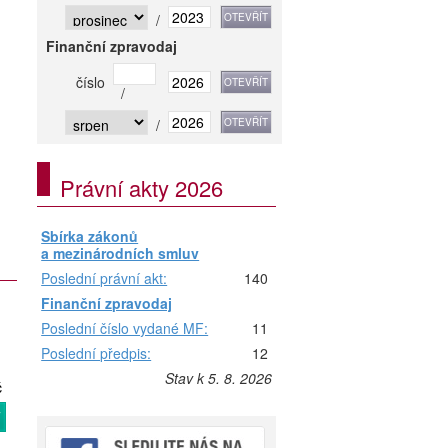
/
Finanční zpravodaj
číslo
/
/
Právní akty 2026
Sbírka zákonů
a mezinárodních smluv
Poslední právní akt:
140
Finanční zpravodaj
Poslední číslo vydané MF:
11
Poslední předpis:
12
Stav k 5. 8. 2026
č
T