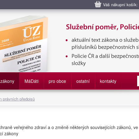
Váš nákupní košík:
bní poměr příslušníků bezpečnostních sborů, Policie ČR, Vězeňská sl
služby
zákony
M
á
D
áti
pro obce
ostatní
kontakty
 právních předpisů
chraně veřejného zdraví a o změně některých souvisejících zákonů, ve
ící zákony