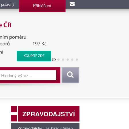
 prázdný
Přihlášení
užba, BIS, Zpravodajské
Vyhledat
ZPRAVODAJSTVÍ
Zpravodajství
vás každý týden