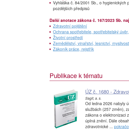
Vyhláška č. 84/2001 Sb., o hygienických p
pozdějších předpisů
Další anotace zákona č. 167/2023 Sb. na
Zdravotní pojištění
Ochrana spotřebitele, spotřebitelský úvěr
Životní prostředí
Zemědělství, vinařství, lesnictví, myslivost
Zákoník práce, rejstřík
Publikace k tématu
ÚZ č. 1680 - Zdravot
Sagit, a. s.
Od ledna 2026 nabyly ú
službách (257 změn), zá
zákona o elektronizaci zd
úplná znění. Dále obsah
zdravotnické ...
pokračo