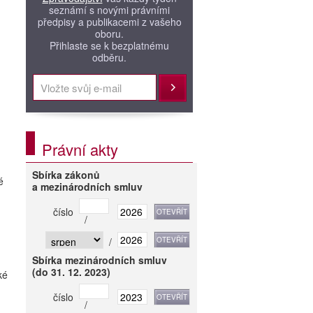
seznámí s novými právními
předpisy a publikacemi z vašeho
oboru.
Přihlaste se k bezplatnému
odběru.
Přihlásit
Právní akty
Sbírka zákonů
é
a mezinárodních smluv
číslo
/
/
Sbírka mezinárodních smluv
(do 31. 12. 2023)
ké
číslo
/