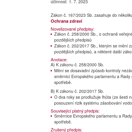
účinnost:
1. 7. 2023
Zákon č. 167/2023 Sb. zasahuje do několik
Ochrana zdraví
Novelizované předpisy:
Zákon č. 258/2000 Sb., o ochraně veřejné
pozdějších předpisů
Zákon č. 202/2017 Sb., kterým se mění zá
pozdějších předpisů, a některé další zák
Anotace:
A) K zákonu č. 258/2000 Sb.
Mění se dosavadní způsob kontroly nezáv
směrnicí Evropského parlamentu a Rady (
spotřebě.
B) K zákonu č. 202/2017 Sb.
O dva roky se prodlužuje lhůta (ze šesti 
posouzení rizik systému zásobování vodo
Související platný předpis:
Směrnice Evropského parlamentu a Rady (
spotřebě.
Zrušený předpis: