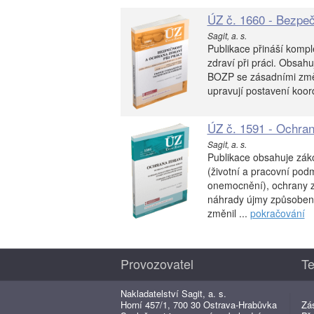
ÚZ č. 1660 - Bezpeč
Sagit, a. s.
Publikace přináší kompl
zdraví při práci. Obsah
BOZP se zásadními změn
upravují postavení koor
ÚZ č. 1591 - Ochran
Sagit, a. s.
Publikace obsahuje záko
(životní a pracovní pod
onemocnění), ochrany zd
náhrady újmy způsoben
změnil ...
pokračování
Provozovatel
Te
Nakladatelství Sagit, a. s.
Horní 457/1, 700 30 Ostrava-Hrabůvka
Zá