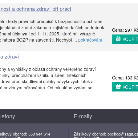
nost a ochrana zdraví při práci
etní texty právních předpisů k bezpečnosti a ochraně
uje aktuální znění zákona o zajištění dalších podmínek
Cena: 297 K
ami účinnými od 1. 11. 2025, které mj. výrazně
KOUPI
dinátora BOZP na staveništi. Nechybí ...
pokračování
a zdraví
ny a vyhlášky z oblasti ochrany veřejného zdraví
mínky, předcházení vzniku a šíření infekčních
Cena: 133 K
raví před škodlivými účinky návykových látek a
KOUPI
é povinným očkováním. Od minulého vydání se
lefony
E-maily
silkový obchod: 558 944 614
Zásilkový obchod:
obchod@sagit.c