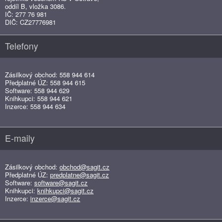
oddíl B, vložka 3086.
IČ: 277 76 981
DIČ: CZ27776981
Telefony
Zásilkový obchod: 558 944 614
Předplatné ÚZ: 558 944 615
Software: 558 944 629
Knihkupci: 558 944 621
Inzerce: 558 944 634
E-maily
Zásilkový obchod:
obchod@sagit.cz
Předplatné ÚZ:
predplatne@sagit.cz
Software:
software@sagit.cz
Knihkupci:
knihkupci@sagit.cz
Inzerce:
inzerce@sagit.cz