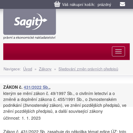
Váš nákupní košík: prázdný
Naviga
Navigace:
Úvod
»
Zákony
»
Sledování změn právních předpisů
ZÁKON č.
431/2022 Sb.
,
kterým se mění zákon č. 49/1997 Sb., o civilním letectví a o
změně a doplnění zákona č. 455/1991 Sb., o živnostenském
podnikání (živnostenský zákon), ve znění pozdějších předpisů, ve
znění pozdějších předpisů, a další související zákony
účinnost:
1. 1. 2023
Zákon č. 431/2022 Sb. zasahuje do několika témat edice ÚZ; toto