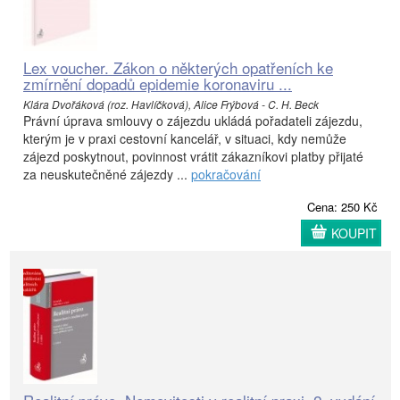
Lex voucher. Zákon o některých opatřeních ke
zmírnění dopadů epidemie koronaviru ...
Klára Dvořáková (roz. Havlíčková), Alice Frýbová - C. H. Beck
Právní úprava smlouvy o zájezdu ukládá pořadateli zájezdu,
kterým je v praxi cestovní kancelář, v situaci, kdy nemůže
zájezd poskytnout, povinnost vrátit zákazníkovi platby přijaté
za neuskutečněné zájezdy ...
pokračování
Cena: 250 Kč
KOUPIT