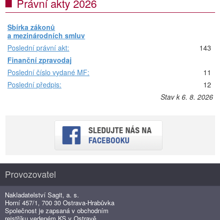
Právní akty 2026
Sbírka zákonů
a mezinárodních smluv
Poslední právní akt:
143
Finanční zpravodaj
Poslední číslo vydané MF:
11
Poslední předpis:
12
Stav k 6. 8. 2026
Provozovatel
Nakladatelství Sagit, a. s.
Horní 457/1, 700 30 Ostrava-Hrabůvka
Společnost je zapsaná v obchodním
rejstříku vedeném KS v Ostravě,