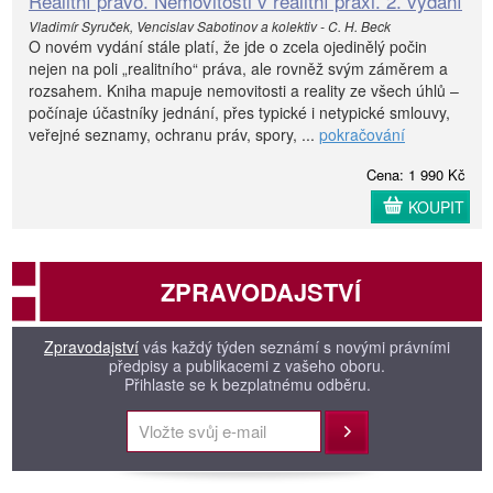
Realitní právo. Nemovitosti v realitní praxi. 2. vydání
Vladimír Syruček, Vencislav Sabotinov a kolektiv - C. H. Beck
O novém vydání stále platí, že jde o zcela ojedinělý počin
nejen na poli „realitního“ práva, ale rovněž svým záměrem a
rozsahem. Kniha mapuje nemovitosti a reality ze všech úhlů –
počínaje účastníky jednání, přes typické i netypické smlouvy,
veřejné seznamy, ochranu práv, spory, ...
pokračování
Cena: 1 990 Kč
KOUPIT
ZPRAVODAJSTVÍ
Zpravodajství
vás každý týden seznámí s novými právními
předpisy a publikacemi z vašeho oboru.
Přihlaste se k bezplatnému odběru.
Přihlásit