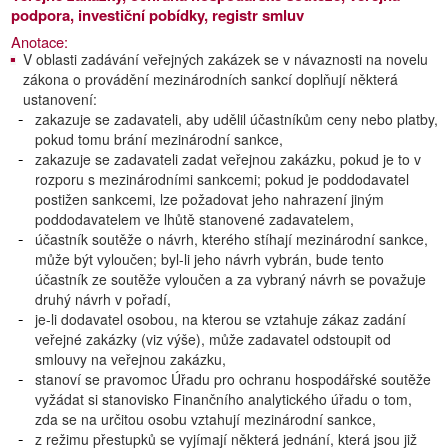
podpora, investiční pobídky, registr smluv
Anotace:
V oblasti zadávání veřejných zakázek se v návaznosti na novelu
zákona o provádění mezinárodních sankcí doplňují některá
ustanovení:
zakazuje se zadavateli, aby udělil účastníkům ceny nebo platby,
pokud tomu brání mezinárodní sankce,
zakazuje se zadavateli zadat veřejnou zakázku, pokud je to v
rozporu s mezinárodními sankcemi; pokud je poddodavatel
postižen sankcemi, lze požadovat jeho nahrazení jiným
poddodavatelem ve lhůtě stanovené zadavatelem,
účastník soutěže o návrh, kterého stíhají mezinárodní sankce,
může být vyloučen; byl-li jeho návrh vybrán, bude tento
účastník ze soutěže vyloučen a za vybraný návrh se považuje
druhý návrh v pořadí,
je-li dodavatel osobou, na kterou se vztahuje zákaz zadání
veřejné zakázky (viz výše), může zadavatel odstoupit od
smlouvy na veřejnou zakázku,
stanoví se pravomoc Úřadu pro ochranu hospodářské soutěže
vyžádat si stanovisko Finančního analytického úřadu o tom,
zda se na určitou osobu vztahují mezinárodní sankce,
z režimu přestupků se vyjímají některá jednání, která jsou již