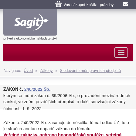
Váš nákupní košík: prázdný
Naviga
Navigace:
Úvod
»
Zákony
»
Sledování změn právních předpisů
ZÁKON č.
240/2022 Sb.
,
kterým se mění zákon č. 69/2006 Sb., o provádění mezinárodních
sankcí, ve znění pozdějších předpisů, a další související zákony
účinnost:
1. 9. 2022
Zákon č. 240/2022 Sb. zasahuje do několika témat edice ÚZ; toto
je stručná anotace dopadů zákona do tématu:
Veřejné zakázky, ochrana hospodářské soutěže, veřejná