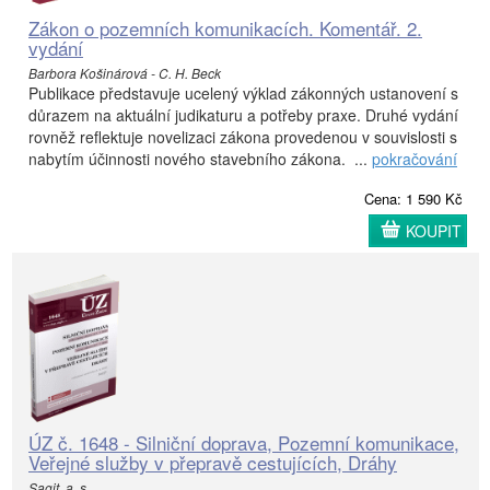
Zákon o pozemních komunikacích. Komentář. 2.
vydání
Barbora Košinárová - C. H. Beck
Publikace představuje ucelený výklad zákonných ustanovení s
důrazem na aktuální judikaturu a potřeby praxe. Druhé vydání
rovněž reflektuje novelizaci zákona provedenou v souvislosti s
nabytím účinnosti nového stavebního zákona. ...
pokračování
Cena: 1 590 Kč
KOUPIT
ÚZ č. 1648 - Silniční doprava, Pozemní komunikace,
Veřejné služby v přepravě cestujících, Dráhy
Sagit, a. s.