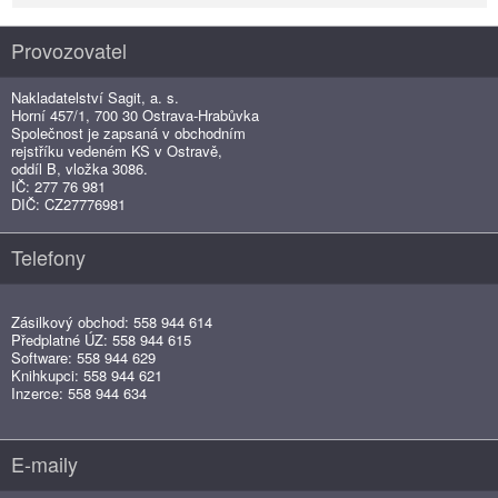
Provozovatel
Nakladatelství Sagit, a. s.
Horní 457/1, 700 30 Ostrava-Hrabůvka
Společnost je zapsaná v obchodním
rejstříku vedeném KS v Ostravě,
oddíl B, vložka 3086.
IČ: 277 76 981
DIČ: CZ27776981
Telefony
Zásilkový obchod: 558 944 614
Předplatné ÚZ: 558 944 615
Software: 558 944 629
Knihkupci: 558 944 621
Inzerce: 558 944 634
E-maily