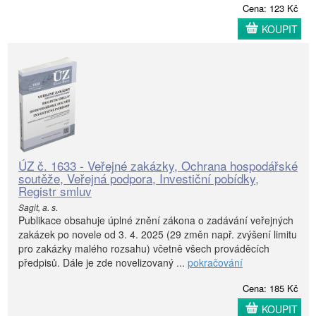
Cena: 123 Kč
KOUPIT
ÚZ č. 1633 - Veřejné zakázky, Ochrana hospodářské
soutěže, Veřejná podpora, Investiční pobídky,
Registr smluv
Sagit, a. s.
Publikace obsahuje úplné znění zákona o zadávání veřejných
zakázek po novele od 3. 4. 2025 (29 změn např. zvýšení limitu
pro zakázky malého rozsahu) včetně všech prováděcích
předpisů. Dále je zde novelizovaný ...
pokračování
Cena: 185 Kč
KOUPIT