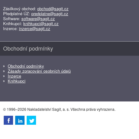
Zásilkový obchod:
obchod@sagit.cz
Předplatné ÚZ:
predplatne@sagit.cz
Software:
software@sagit.cz
Knihkupci:
knihkupci@sagit.cz
Inzerce:
inzerce@sagit.cz
Obchodní podmínky
Obchodní podmínky
Zásady zpracování osobních údajů
Inzerce
Knihkupci
© 1996–2026 Nakladatelství Sagit, a. s. Všechna práva vyhrazena.