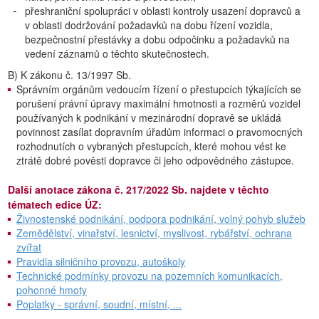
přeshraniční spolupráci v oblasti kontroly usazení dopravců a
v oblasti dodržování požadavků na dobu řízení vozidla,
bezpečnostní přestávky a dobu odpočinku a požadavků na
vedení záznamů o těchto skutečnostech.
B) K zákonu č. 13/1997 Sb.
Správním orgánům vedoucím řízení o přestupcích týkajících se
porušení právní úpravy maximální hmotnosti a rozměrů vozidel
používaných k podnikání v mezinárodní dopravě se ukládá
povinnost zasílat dopravním úřadům informaci o pravomocných
rozhodnutích o vybraných přestupcích, které mohou vést ke
ztrátě dobré pověsti dopravce či jeho odpovědného zástupce.
Další anotace zákona č. 217/2022 Sb. najdete v těchto
tématech edice ÚZ:
Živnostenské podnikání, podpora podnikání, volný pohyb služeb
Zemědělství, vinařství, lesnictví, myslivost, rybářství, ochrana
zvířat
Pravidla silničního provozu, autoškoly
Technické podmínky provozu na pozemních komunikacích,
pohonné hmoty
Poplatky - správní, soudní, místní, ...