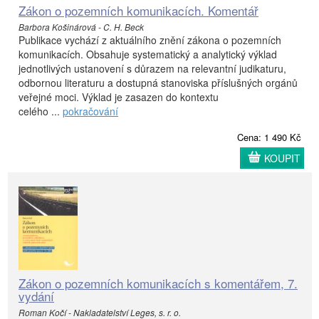
Zákon o pozemních komunikacích. Komentář
Barbora Košinárová - C. H. Beck
Publikace vychází z aktuálního znění zákona o pozemních
komunikacích. Obsahuje systematický a analytický výklad
jednotlivých ustanovení s důrazem na relevantní judikaturu,
odbornou literaturu a dostupná stanoviska příslušných orgánů
veřejné moci. Výklad je zasazen do kontextu
celého ...
pokračování
Cena: 1 490 Kč
KOUPIT
Zákon o pozemních komunikacích s komentářem, 7.
vydání
Roman Kočí - Nakladatelství Leges, s. r. o.