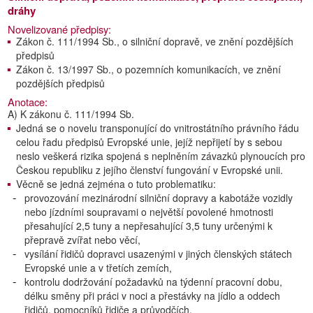
dráhy
Novelizované předpisy:
Zákon č. 111/1994 Sb., o silniční dopravě, ve znění pozdějších
předpisů
Zákon č. 13/1997 Sb., o pozemních komunikacích, ve znění
pozdějších předpisů
Anotace:
A) K zákonu č. 111/1994 Sb.
Jedná se o novelu transponující do vnitrostátního právního řádu
celou řadu předpisů Evropské unie, jejíž nepřijetí by s sebou
neslo veškerá rizika spojená s neplněním závazků plynoucích pro
Českou republiku z jejího členství fungování v Evropské unii.
Věcně se jedná zejména o tuto problematiku:
provozování mezinárodní silniční dopravy a kabotáže vozidly
nebo jízdními soupravami o největší povolené hmotnosti
přesahující 2,5 tuny a nepřesahující 3,5 tuny určenými k
přepravě zvířat nebo věcí,
vysílání řidičů dopravci usazenými v jiných členských státech
Evropské unie a v třetích zemích,
kontrolu dodržování požadavků na týdenní pracovní dobu,
délku směny při práci v noci a přestávky na jídlo a oddech
řidičů, pomocníků řidiče a průvodčích,