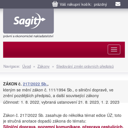
Váš nákupní košík: prázdný
Naviga
Navigace:
Úvod
»
Zákony
»
Sledování změn právních předpisů
ZÁKON č.
217/2022 Sb.
,
kterým se mění zákon č. 111/1994 Sb., o silniční dopravě, ve
znění pozdějších předpisů, a další související zákony
účinnost:
1. 8. 2022, vybraná ustanovení 21. 8. 2023, 1. 2. 2023
Zákon č. 217/2022 Sb. zasahuje do několika témat edice ÚZ; toto
je stručná anotace dopadů zákona do tématu:
Silniční doprava, pozemní komunikace, přeprava cestujících,