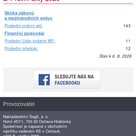
Sbírka zákonů
a mezinárodních smluv
Poslední právní akt:
143
Finanční zpravodaj
Poslední číslo vydané MF:
11
Poslední předpis:
12
Stav k 6. 8. 2026
Provozovatel
Nakladatelství Sagit, a. s.
Horní 457/1, 700 30 Ostrava-Hrabůvka
Společnost je zapsaná v obchodním
rejstříku vedeném KS v Ostravě,
oddíl B, vložka 3086.