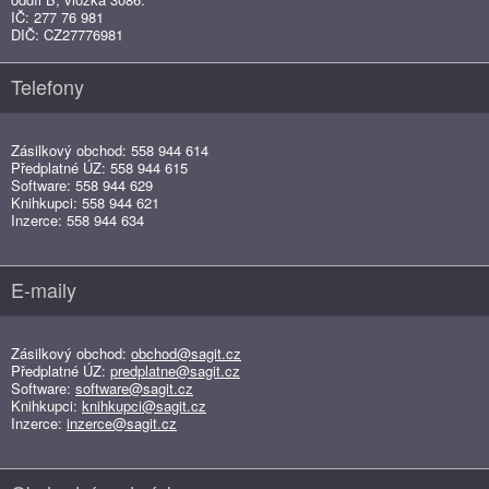
IČ: 277 76 981
DIČ: CZ27776981
Telefony
Zásilkový obchod: 558 944 614
Předplatné ÚZ: 558 944 615
Software: 558 944 629
Knihkupci: 558 944 621
Inzerce: 558 944 634
E-maily
Zásilkový obchod:
obchod@sagit.cz
Předplatné ÚZ:
predplatne@sagit.cz
Software:
software@sagit.cz
Knihkupci:
knihkupci@sagit.cz
Inzerce:
inzerce@sagit.cz