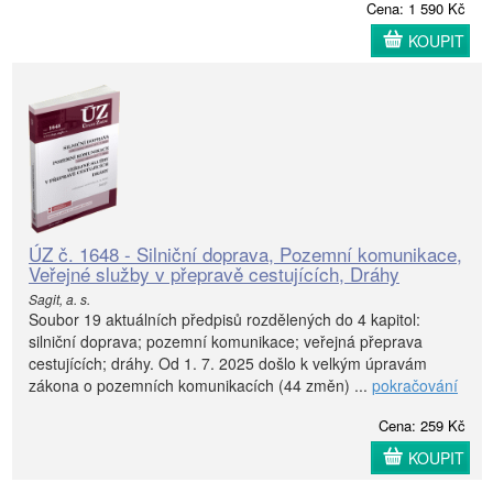
Cena: 1 590 Kč
KOUPIT
ÚZ č. 1648 - Silniční doprava, Pozemní komunikace,
Veřejné služby v přepravě cestujících, Dráhy
Sagit, a. s.
Soubor 19 aktuálních předpisů rozdělených do 4 kapitol:
silniční doprava; pozemní komunikace; veřejná přeprava
cestujících; dráhy. Od 1. 7. 2025 došlo k velkým úpravám
zákona o pozemních komunikacích (44 změn) ...
pokračování
Cena: 259 Kč
KOUPIT