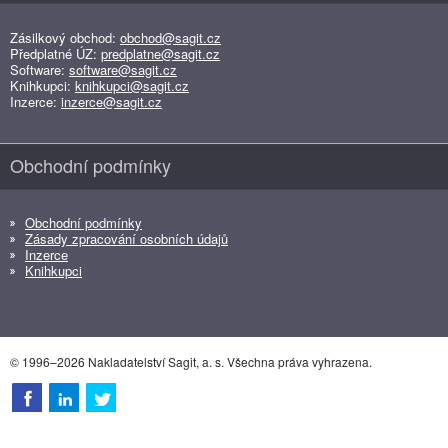
Zásilkový obchod:
obchod@sagit.cz
Předplatné ÚZ:
predplatne@sagit.cz
Software:
software@sagit.cz
Knihkupci:
knihkupci@sagit.cz
Inzerce:
inzerce@sagit.cz
Obchodní podmínky
Obchodní podmínky
Zásady zpracování osobních údajů
Inzerce
Knihkupci
© 1996–2026 Nakladatelství Sagit, a. s. Všechna práva vyhrazena.