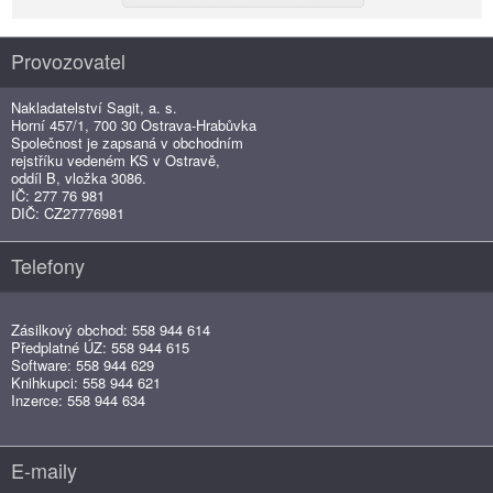
Provozovatel
Nakladatelství Sagit, a. s.
Horní 457/1, 700 30 Ostrava-Hrabůvka
Společnost je zapsaná v obchodním
rejstříku vedeném KS v Ostravě,
oddíl B, vložka 3086.
IČ: 277 76 981
DIČ: CZ27776981
Telefony
Zásilkový obchod: 558 944 614
Předplatné ÚZ: 558 944 615
Software: 558 944 629
Knihkupci: 558 944 621
Inzerce: 558 944 634
E-maily