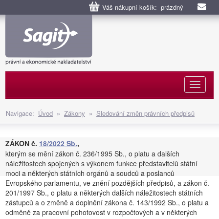
Váš nákupní košík: prázdný
Naviga
Navigace:
Úvod
»
Zákony
»
Sledování změn právních předpisů
ZÁKON č.
18/2022 Sb.
,
kterým se mění zákon č. 236/1995 Sb., o platu a dalších
náležitostech spojených s výkonem funkce představitelů státní
moci a některých státních orgánů a soudců a poslanců
Evropského parlamentu, ve znění pozdějších předpisů, a zákon č.
201/1997 Sb., o platu a některých dalších náležitostech státních
zástupců a o změně a doplnění zákona č. 143/1992 Sb., o platu a
odměně za pracovní pohotovost v rozpočtových a v některých