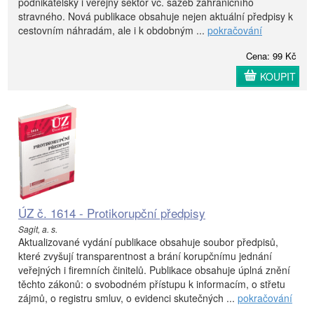
podnikatelský i veřejný sektor vč. sazeb zahraničního
stravného. Nová publikace obsahuje nejen aktuální předpisy k
cestovním náhradám, ale i k obdobným ...
pokračování
Cena: 99 Kč
KOUPIT
ÚZ č. 1614 - Protikorupční předpisy
Sagit, a. s.
Aktualizované vydání publikace obsahuje soubor předpisů,
které zvyšují transparentnost a brání korupčnímu jednání
veřejných i firemních činitelů. Publikace obsahuje úplná znění
těchto zákonů: o svobodném přístupu k informacím, o střetu
zájmů, o registru smluv, o evidenci skutečných ...
pokračování