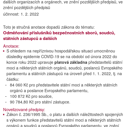
dalších organizacích a orgánech, ve znění pozdějších předpisů, ve
znění pozdějších předpisů
účinnost:
1. 2. 2022
Toto je stručná anotace dopadů zákona do tématu:
Odměňování příslušníků bezpečnostních sborů, soudců,
státních zástupců a dalších
Anotace:
S ohledem na nepříznivou hospodářskou situaci umocněnou
důsledky epidemie COVID-19 se na období od února 2022 do
konce roku 2022 upravuje
platová základna
představitelů státní
moci a některých státních orgánů, soudců, poslanců Evropského
parlamentu a státních zástupců na úroveň před 1. 1. 2022, tj. na
částku:
84 060 Kč pro představitele státní moci a některých státních
orgánů a poslance Evropského parlamentu,
100 872 Kč pro soudce,
90 784,80 Kč pro státní zástupce.
Novelizované předpisy:
Zákon č. 236/1995 Sb., o platu a dalších náležitostech spojených
s výkonem funkce představitelů státní moci a některých státních
orgánů a soudců a poslanců Evropského parlamentu, ve znění