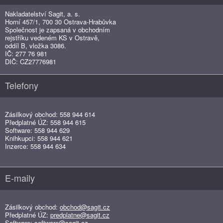
Nakladatelství Sagit, a. s.
Horní 457/1, 700 30 Ostrava-Hrabůvka
Společnost je zapsaná v obchodním
rejstříku vedeném KS v Ostravě,
oddíl B, vložka 3086.
IČ: 277 76 981
DIČ: CZ27776981
Telefony
Zásilkový obchod: 558 944 614
Předplatné ÚZ: 558 944 615
Software: 558 944 629
Knihkupci: 558 944 621
Inzerce: 558 944 634
E-maily
Zásilkový obchod:
obchod@sagit.cz
Předplatné ÚZ:
predplatne@sagit.cz
Software:
software@sagit.cz