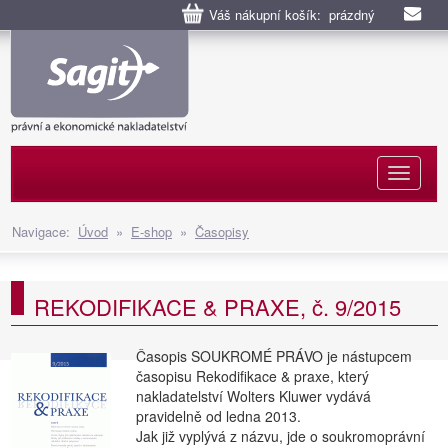
Váš nákupní košík: prázdný
Naviga
Navigace:
Úvod
»
E-shop
»
Časopisy
REKODIFIKACE & PRAXE, č. 9/2015
Časopis SOUKROMÉ PRÁVO je nástupcem
časopisu Rekodifikace & praxe, který
nakladatelství Wolters Kluwer vydává
pravidelně od ledna 2013.
Jak již vyplývá z názvu, jde o soukromoprávní