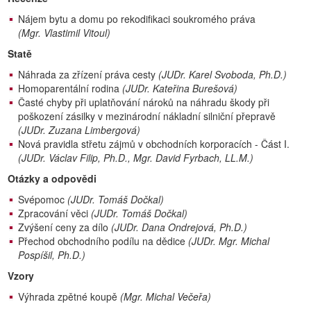
Nájem bytu a domu po rekodifikaci soukromého práva
(Mgr. Vlastimil Vitoul)
Statě
Náhrada za zřízení práva cesty
(JUDr. Karel Svoboda, Ph.D.)
Homoparentální rodina
(JUDr. Kateřina Burešová)
Časté chyby při uplatňování nároků na náhradu škody při
poškození zásilky v mezinárodní nákladní silniční přepravě
(JUDr. Zuzana Limbergová)
Nová pravidla střetu zájmů v obchodních korporacích - Část I.
(JUDr. Václav Filip, Ph.D., Mgr. David Fyrbach, LL.M.)
Otázky a odpovědi
Svépomoc
(JUDr. Tomáš Dočkal)
Zpracování věci
(JUDr. Tomáš Dočkal)
Zvýšení ceny za dílo
(JUDr. Dana Ondrejová, Ph.D.)
Přechod obchodního podílu na dědice
(JUDr. Mgr. Michal
Pospíšil, Ph.D.)
Vzory
Výhrada zpětné koupě
(Mgr. Michal Večeřa)