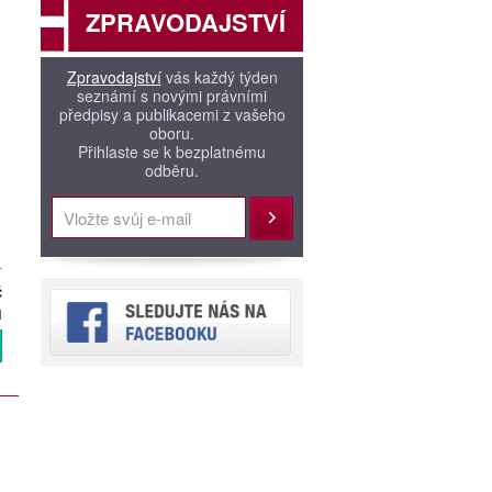
ZPRAVODAJSTVÍ
Zpravodajství
vás každý týden
seznámí s novými právními
předpisy a publikacemi z vašeho
oboru.
Přihlaste se k bezplatnému
odběru.
Přihlásit
č
H