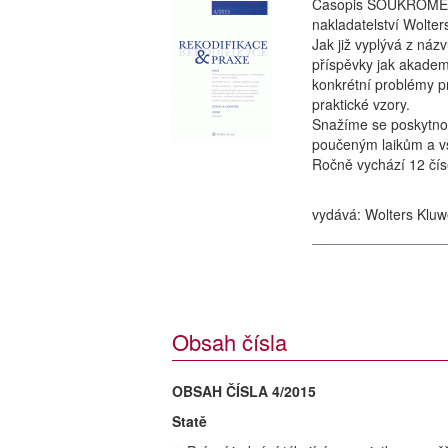
Časopis SOUKROMÉ PR
nakladatelství Wolte
Jak již vyplývá z náz
příspěvky jak akadem
konkrétní problémy p
praktické vzory.
Snažíme se poskytnou
poučeným laikům a vš
Ročně vychází 12 číse
vydává: Wolters Kluw
Obsah čísla
OBSAH ČÍSLA 4/2015
Statě