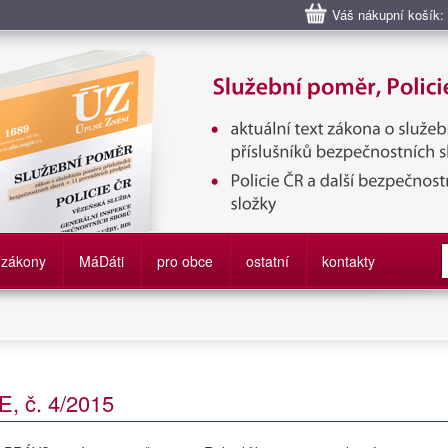
Váš nákupní košík:
bní poměr příslušníků bezpečnostních sborů, Policie ČR, Vězeňská sl
služby
zákony
M
á
D
áti
pro obce
ostatní
kontakty
 č. 4/2015