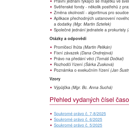
Právní jednání týkající se majetku ve s
Svěřenské fondy - několik postřehů z pr
Změna okolností - algoritmus pro soudce
Aplikace přechodných ustanovení novéh
a dodatky
(Mgr. Martin Sztefek)
Společné jednání jednatele a prokuristy
(
Otázky a odpovědi
Promlčecí lhůta
(Martin Pelikán)
Fixní závazek
(Dana Ondrejová)
Právo na předání věci
(Tomáš Dočkal)
Rozhodčí řízení
(Šárka Zusková)
Poznámka o exekučním řízení
(Jan Šustr
Vzory
Výpůjčka
(Mgr. Bc. Anna Suchá)
Přehled vydaných čísel časo
Soukromé právo č. 7-8/2025
Soukromé právo č. 6/2025
Soukromé právo č. 5/2025