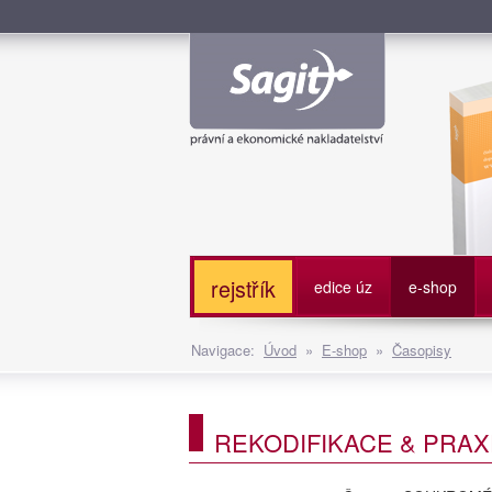
Služe
rejstřík
edice úz
e-shop
Navigace:
Úvod
»
E-shop
»
Časopisy
REKODIFIKACE & PRAXE,