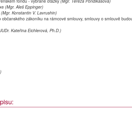
věřenském fondu - vybrané otázky
(Mgr. Tereza Pondikasová)
axe
(Mgr. Aleš Eppinger)
(Mgr. Konstantin V. Lavrushin)
o občanského zákoníku na rámcové smlouvy, smlouvy o smlouvě budo
JUDr. Kateřina Eichlerová, Ph.D.)
)
pisu: