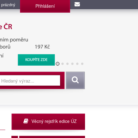
 prázdný
Přihlášení
užba, BIS, Zpravodajské
Vyhledat
Věcný rejstřík edice ÚZ