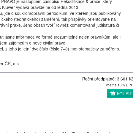
ÁVO je nástupcem časopisu Rekodifikace & praxe, který
rs Kluwer vydává pravidelně od ledna 2013.
vu, jde o soukromoprávní periodikum, ve kterém jsou publikovány
ického (teoretického) zaměření, tak příspěvky orientované na
rávní praxe. Jeho obsah tvoří rovněž komentovaná judikatura či
t jasné informace ve formě srozumitelné nejen právníkům, ale i
em zájemcům o nové civilní právo.
l, z toho je letní dvojčíslo (číslo 7–8) monotematicky zaměřeno.
er ČR, a.s.
Roční předplatné: 3 601 K
včetně 10% DP
KOUPIT