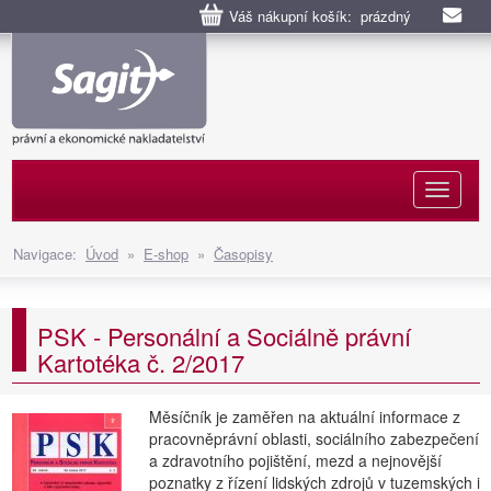
Váš nákupní košík: prázdný
Naviga
Navigace:
Úvod
»
E-shop
»
Časopisy
PSK - Personální a Sociálně právní
Kartotéka č. 2/2017
Měsíčník je zaměřen na aktuální informace z
pracovněprávní oblasti, sociálního zabezpečení
a zdravotního pojištění, mezd a nejnovější
poznatky z řízení lidských zdrojů v tuzemských i