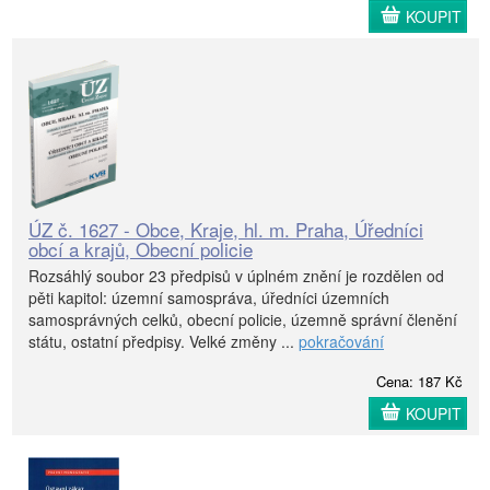
KOUPIT
ÚZ č. 1627 - Obce, Kraje, hl. m. Praha, Úředníci
obcí a krajů, Obecní policie
Rozsáhlý soubor 23 předpisů v úplném znění je rozdělen od
pěti kapitol: územní samospráva, úředníci územních
samosprávných celků, obecní policie, územně správní členění
státu, ostatní předpisy. Velké změny ...
pokračování
Cena: 187 Kč
KOUPIT