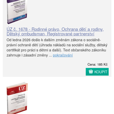
ÚZ č. 1678 - Rodinné právo, Ochrana dětí a rodiny,
Dětský ombudsman, Registrované partnerství
Od ledna 2026 došlo k dalším změnám zákona o sociálně-
právní ochraně dětí (úhrada nákladů na sociální služby, dětský
certifikát pro práci s dětmi a další). Text občanského zákoníku
zahrnuje i zásadní změny ...
pokračování
Cena: 185 Kč
KOUPIT