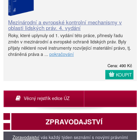
Mezinárodní a evropské kontrolní mechanismy v
oblasti lidských práv. 4. vydání
Roky, které uplynuly od 1. vydání této práce, přinesly řadu
změn v mezinárodní a evropské ochraně lidských práv. Byly
přijaty některé nové instrumenty rozvíjející materiální právo, tj.
chráněná práva a ...
pokračování
Cena: 490 Kč
KOUPIT
Věcný rejstřík edice ÚZ
ZPRAVODAJSTVÍ
Zpravodajství
vás každý týden seznámí s novými právními