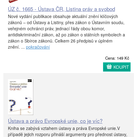
ÚZ č. 1665 - Ústava ČR, Listina práv a svobod
Nové vydání publikace obsahuje aktuální znění klíčových
zákonů – od Ústavy a Listiny, přes zákon o Ústavním soudu,
veřejném ochránci práv, jednací řády obou komor,
antidiskriminační zákon, až po zákon o státních symbolech a
zákon o Sbírce zákonů. Celkem 26 předpisů v úplném
znění. ...
pokračování
Cena: 149 Kč
KOUPIT
Ústava a právo Evropské unie, co je víc?
Kniha se zabývá vztahem ústavy a práva Evropské unie.V
případě jejich rozporu přináší argumenty pro přednost ústavy,