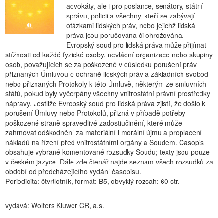
advokáty, ale i pro poslance, senátory, státní
správu, policii a všechny, kteří se zabývají
otázkami lidských práv, nebo jejichž lidská
práva jsou porušována či ohrožována.
Evropský soud pro lidská práva může přijímat
stížnosti od každé fyzické osoby, nevládní organizace nebo skupiny
osob, považujících se za poškozené v důsledku porušení práv
přiznaných Úmluvou o ochraně lidských práv a základních svobod
nebo přiznaných Protokoly k této Úmluvě, některým ze smluvních
států, pokud byly vyčerpány všechny vnitrostátní právní prostředky
nápravy. Jestliže Evropský soud pro lidská práva zjistí, že došlo k
porušení Úmluvy nebo Protokolů, přizná v případě potřeby
poškozené straně spravedlivé zadostiučinění, které může
zahrnovat odškodnění za materiální i morální újmu a proplacení
nákladů na řízení před vnitrostátními orgány a Soudem. Časopis
obsahuje vybrané komentované rozsudky Soudu; texty jsou pouze
v českém jazyce. Dále zde čtenář najde seznam všech rozsudků za
období od předcházejícího vydání časopisu.
Periodicita: čtvrtletník, formát: B5, obvyklý rozsah: 60 str.
vydává: Wolters Kluwer ČR, a.s.