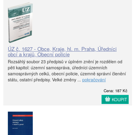
ÚZ č. 1627 - Obce, Kraje, hl. m. Praha, Úředníci
obcí a krajů, Obecní policie
Rozsáhlý soubor 23 předpisů v úplném znění je rozdělen od
pěti kapitol: územní samospráva, úředníci územních
samosprávných celků, obecní policie, územně správní členění
státu, ostatní předpisy. Velké změny ...
pokračování
Cena: 187 Kč
KOUPIT