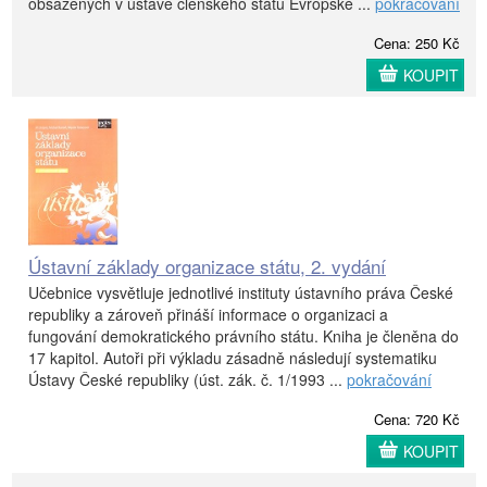
obsažených v ústavě členského státu Evropské ...
pokračování
Cena: 250 Kč
KOUPIT
Ústavní základy organizace státu, 2. vydání
Učebnice vysvětluje jednotlivé instituty ústavního práva České
republiky a zároveň přináší informace o organizaci a
fungování demokratického právního státu. Kniha je členěna do
17 kapitol. Autoři při výkladu zásadně následují systematiku
Ústavy České republiky (úst. zák. č. 1/1993 ...
pokračování
Cena: 720 Kč
KOUPIT