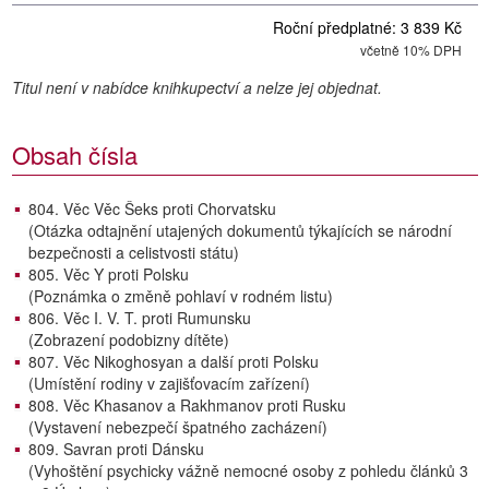
Roční předplatné: 3 839 Kč
včetně 10% DPH
Titul není v nabídce knihkupectví a nelze jej objednat.
Obsah čísla
804. Věc Věc Šeks proti Chorvatsku
(Otázka odtajnění utajených dokumentů týkajících se národní
bezpečnosti a celistvosti státu)
805. Věc Y proti Polsku
(Poznámka o změně pohlaví v rodném listu)
806. Věc I. V. T. proti Rumunsku
(Zobrazení podobizny dítěte)
807. Věc Nikoghosyan a další proti Polsku
(Umístění rodiny v zajišťovacím zařízení)
808. Věc Khasanov a Rakhmanov proti Rusku
(Vystavení nebezpečí špatného zacházení)
809. Savran proti Dánsku
(Vyhoštění psychicky vážně nemocné osoby z pohledu článků 3