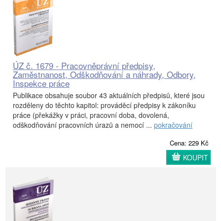
ÚZ č. 1679 - Pracovněprávní předpisy,
Zaměstnanost, Odškodňování a náhrady, Odbory,
Inspekce práce
Publikace obsahuje soubor 43 aktuálních předpisů, které jsou
rozděleny do těchto kapitol: prováděcí předpisy k zákoníku
práce (překážky v práci, pracovní doba, dovolená,
odškodňování pracovních úrazů a nemocí ...
pokračování
Cena: 229 Kč
KOUPIT