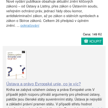
Nové vydání publikace obsahuje aktuální znění klíčových
zákonů – od Ústavy a Listiny, přes zákon o Ústavním soudu,
veřejném ochránci práv, jednací řády obou komor,
antidiskriminační zákon, až po zákon o státních symbolech a
zákon o Sbírce zákonů. Celkem 26 předpisů v úplném
znění. ...
pokračování
Cena: 149 Kč
KOUPIT
Ústava a právo Evropské unie, co je víc?
Kniha se zabývá vztahem ústavy a práva Evropské unie.V
případě jejich rozporu přináší argumenty pro přednost ústavy,
pakliže jsou členské státy suverénními státy. Ústava je nejvyšší
a základní právní pramen státu. V případě střetu hodnot