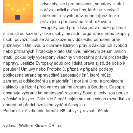
advokáty, ale i pro poslance, senátory, státní
správu, policii a všechny, kteří se zabývají
otázkami lidských práv, nebo jejichž lidská
práva jsou porušována či ohrožována.
Evropský soud pro lidská práva může přijímat
stížnosti od každé fyzické osoby, nevládní organizace nebo skupiny
osob, považujících se za poškozené v důsledku porušení práv
přiznaných Úmluvou o ochraně lidských práv a základních svobod
nebo přiznaných Protokoly k této Úmluvě, některým ze smluvních
států, pokud byly vyčerpány všechny vnitrostátní právní prostředky
nápravy. Jestliže Evropský soud pro lidská práva zjistí, že došlo k
porušení Úmluvy nebo Protokolů, přizná v případě potřeby
poškozené straně spravedlivé zadostiučinění, které může
zahrnovat odškodnění za materiální i morální újmu a proplacení
nákladů na řízení před vnitrostátními orgány a Soudem. Časopis
obsahuje vybrané komentované rozsudky Soudu; texty jsou pouze
v českém jazyce. Dále zde čtenář najde seznam všech rozsudků za
období od předcházejícího vydání časopisu.
Periodicita: čtvrtletník, formát: B5, obvyklý rozsah: 60 str.
vydává: Wolters Kluwer ČR, a.s.