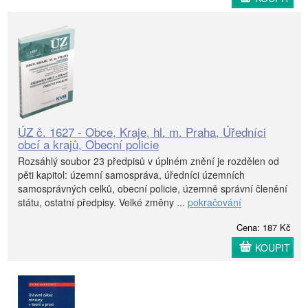
ÚZ č. 1627 - Obce, Kraje, hl. m. Praha, Úředníci
obcí a krajů, Obecní policie
Rozsáhlý soubor 23 předpisů v úplném znění je rozdělen od
pěti kapitol: územní samospráva, úředníci územních
samosprávných celků, obecní policie, územně správní členění
státu, ostatní předpisy. Velké změny ...
pokračování
Cena: 187 Kč
KOUPIT