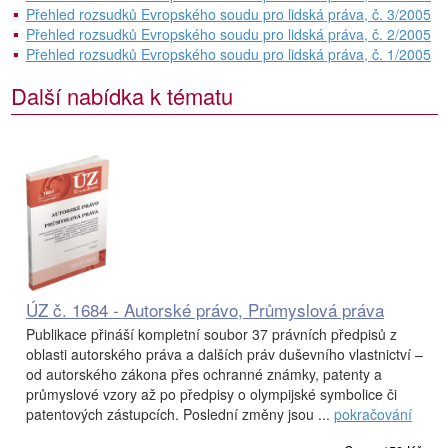
Přehled rozsudků Evropského soudu pro lidská práva, č. 3/2005
Přehled rozsudků Evropského soudu pro lidská práva, č. 2/2005
Přehled rozsudků Evropského soudu pro lidská práva, č. 1/2005
Další nabídka k tématu
ÚZ č. 1684 - Autorské právo, Průmyslová práva
Publikace přináší kompletní soubor 37 právních předpisů z
oblasti autorského práva a dalších práv duševního vlastnictví –
od autorského zákona přes ochranné známky, patenty a
průmyslové vzory až po předpisy o olympijské symbolice či
patentových zástupcích. Poslední změny jsou ...
pokračování