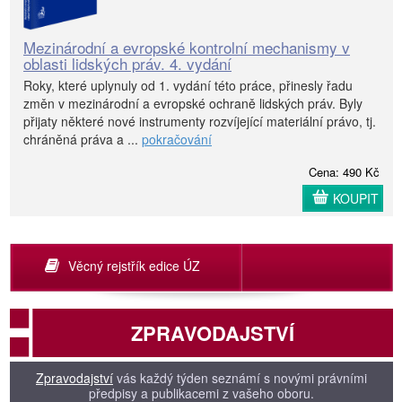
Mezinárodní a evropské kontrolní mechanismy v
oblasti lidských práv. 4. vydání
Roky, které uplynuly od 1. vydání této práce, přinesly řadu
změn v mezinárodní a evropské ochraně lidských práv. Byly
přijaty některé nové instrumenty rozvíjející materiální právo, tj.
chráněná práva a ...
pokračování
Cena: 490 Kč
KOUPIT
Věcný rejstřík edice ÚZ
ZPRAVODAJSTVÍ
Zpravodajství
vás každý týden seznámí s novými právními
předpisy a publikacemi z vašeho oboru.