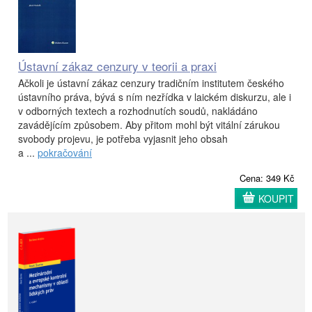
Ústavní zákaz cenzury v teorii a praxi
Ačkoli je ústavní zákaz cenzury tradičním institutem českého
ústavního práva, bývá s ním nezřídka v laickém diskurzu, ale i
v odborných textech a rozhodnutích soudů, nakládáno
zavádějícím způsobem. Aby přitom mohl být vitální zárukou
svobody projevu, je potřeba vyjasnit jeho obsah
a ...
pokračování
Cena: 349 Kč
KOUPIT