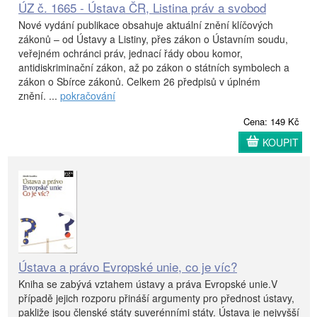
ÚZ č. 1665 - Ústava ČR, Listina práv a svobod
Nové vydání publikace obsahuje aktuální znění klíčových
zákonů – od Ústavy a Listiny, přes zákon o Ústavním soudu,
veřejném ochránci práv, jednací řády obou komor,
antidiskriminační zákon, až po zákon o státních symbolech a
zákon o Sbírce zákonů. Celkem 26 předpisů v úplném
znění. ...
pokračování
Cena: 149 Kč
KOUPIT
Ústava a právo Evropské unie, co je víc?
Kniha se zabývá vztahem ústavy a práva Evropské unie.V
případě jejich rozporu přináší argumenty pro přednost ústavy,
pakliže jsou členské státy suverénními státy. Ústava je nejvyšší