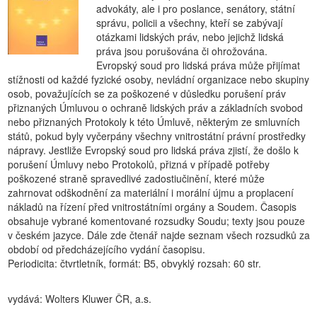
advokáty, ale i pro poslance, senátory, státní
správu, policii a všechny, kteří se zabývají
otázkami lidských práv, nebo jejichž lidská
práva jsou porušována či ohrožována.
Evropský soud pro lidská práva může přijímat
stížnosti od každé fyzické osoby, nevládní organizace nebo skupiny
osob, považujících se za poškozené v důsledku porušení práv
přiznaných Úmluvou o ochraně lidských práv a základních svobod
nebo přiznaných Protokoly k této Úmluvě, některým ze smluvních
států, pokud byly vyčerpány všechny vnitrostátní právní prostředky
nápravy. Jestliže Evropský soud pro lidská práva zjistí, že došlo k
porušení Úmluvy nebo Protokolů, přizná v případě potřeby
poškozené straně spravedlivé zadostiučinění, které může
zahrnovat odškodnění za materiální i morální újmu a proplacení
nákladů na řízení před vnitrostátními orgány a Soudem. Časopis
obsahuje vybrané komentované rozsudky Soudu; texty jsou pouze
v českém jazyce. Dále zde čtenář najde seznam všech rozsudků za
období od předcházejícího vydání časopisu.
Periodicita: čtvrtletník, formát: B5, obvyklý rozsah: 60 str.
vydává: Wolters Kluwer ČR, a.s.