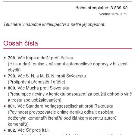
Roční předplatné: 3 839 Kč
včetně 10% DPH
Titul není v nabídce knihkupectví a nelze jej objednat.
Obsah čísla
798.
Věc Kapa a další proti Polsku
(Hluk a další emise z nákladní automobilové dopravy v blízkosti
obydlí)
799.
Věc S. N. a M. B. N. proti Švýcarsku
(Protiprávní přemístění dítěte)
800.
Věc Mucha proti Slovensku
(Presumpce neviny v kontextu odsouzení za použití dohod o vině
a trestu spoluobžalovaných)
801.
Věc Standard Verlagsgessellschaft proti Rakousku
(Povinnost provozovatele online deníku odhalit osobám
dotčeným komentáři čtenářů pod článkem identitu autorů
komentířů)
802.
Věc SY proti Itálii