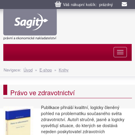
Váš nákupní košík: prázdný
Naviga
Navigace:
Úvod
»
E-shop
»
Knihy
Právo ve zdravotnictví
Publikace přináší kvalitní, logicky členěný
pohled na problematiku současného světa
zdravotnictví. Autoři stručně, jasně a logicky
vysvětlují situace, do kterých se dostává
nejeden poskytovatel zdravotních