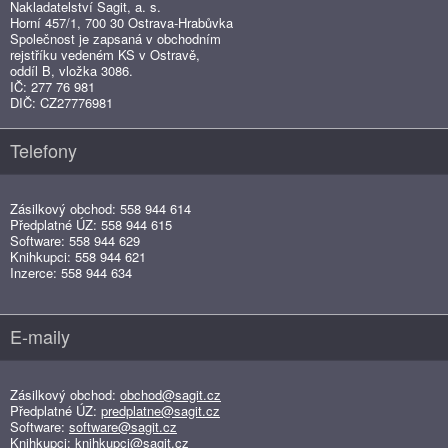
Nakladatelství Sagit, a. s.
Horní 457/1, 700 30 Ostrava-Hrabůvka
Společnost je zapsaná v obchodním
rejstříku vedeném KS v Ostravě,
oddíl B, vložka 3086.
IČ: 277 76 981
DIČ: CZ27776981
Telefony
Zásilkový obchod: 558 944 614
Předplatné ÚZ: 558 944 615
Software: 558 944 629
Knihkupci: 558 944 621
Inzerce: 558 944 634
E-maily
Zásilkový obchod:
obchod@sagit.cz
Předplatné ÚZ:
predplatne@sagit.cz
Software:
software@sagit.cz
Knihkupci:
knihkupci@sagit.cz