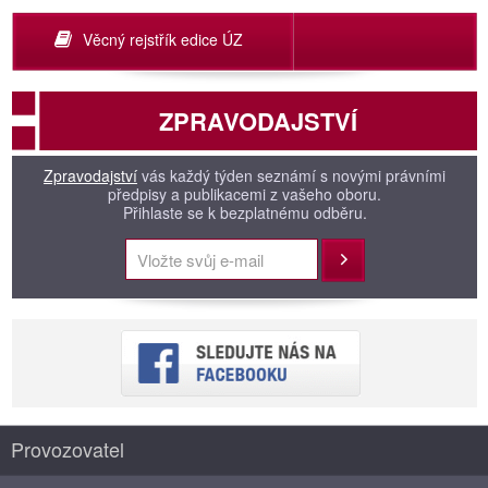
Věcný rejstřík edice ÚZ
ZPRAVODAJSTVÍ
Zpravodajství
vás každý týden seznámí s novými právními
předpisy a publikacemi z vašeho oboru.
Přihlaste se k bezplatnému odběru.
Přihlásit
Provozovatel