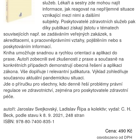
služeb. Lékaři a sestry zde mohou najít
informace, jak reagovat na nepříjemné situace
vznikající mezi nimi a dalšími
subjekty. Poskytovatelé zdravotních služeb pak
díky publikaci získají jistotu v tématech
souvisejících např. se zadáváním veřejných zakázek, s
akreditacemi, s pracovněprávními vztahy, pojištěním nebo s
poskytováním informací.
Kniha umožňuje snadnou a rychlou orientaci a aplikaci do
praxe. Autoři zobecnili své zkušenosti z praxe a současně na
konkrétních případech demonstrují obecná řešení a aplikaci
zákona. Vše doplňuje i relevantní judikatura. Výklad zohledňuje
současnou aktuální pandemickou situaci.
Jde o příručku pro všechny, kdo denně řeší problémy právní
regulace ve zdravotnictví, zejména pro poskytovatele zdravotní
péče.
autoři: Jaroslav Svejkovský, Ladislav Řípa a kolektiv; vydal: C. H.
Beck, podle stavu k 8. 9. 2021, 248 stran
ISBN: 978-80-7400-835-1
Cena: 490 Kč
osvobozeno od DPH