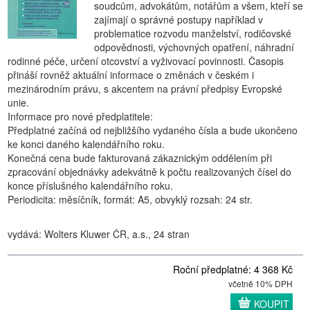
soudcům, advokátům, notářům a všem, kteří se
zajímají o správné postupy například v
problematice rozvodu manželství, rodičovské
odpovědnosti, výchovných opatření, náhradní
rodinné péče, určení otcovství a vyživovací povinnosti. Časopis
přináší rovněž aktuální informace o změnách v českém i
mezinárodním právu, s akcentem na právní předpisy Evropské
unie.
Informace pro nové předplatitele:
Předplatné začíná od nejbližšího vydaného čísla a bude ukončeno
ke konci daného kalendářního roku.
Konečná cena bude fakturovaná zákaznickým oddělením při
zpracování objednávky adekvátně k počtu realizovaných čísel do
konce příslušného kalendářního roku.
Periodicita: měsíčník, formát: A5, obvyklý rozsah: 24 str.
vydává: Wolters Kluwer ČR, a.s., 24 stran
Roční předplatné: 4 368 Kč
včetně 10% DPH
KOUPIT