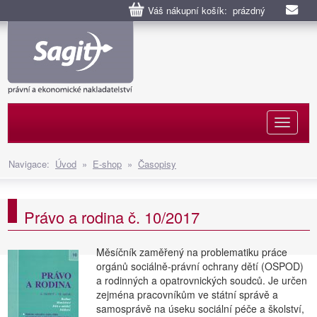
Váš nákupní košík: prázdný
Naviga
Navigace:
Úvod
»
E-shop
»
Časopisy
Právo a rodina č. 10/2017
Měsíčník zaměřený na problematiku práce
orgánů sociálně-právní ochrany dětí (OSPOD)
a rodinných a opatrovnických soudců. Je určen
zejména pracovníkům ve státní správě a
samosprávě na úseku sociální péče a školství,