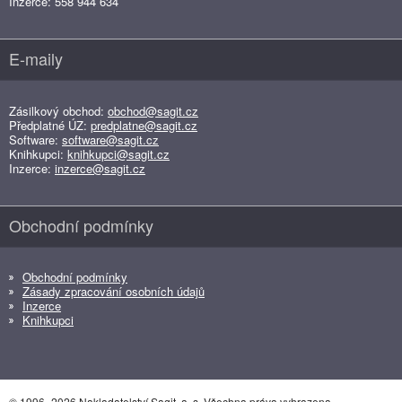
Inzerce: 558 944 634
E-maily
Zásilkový obchod:
obchod@sagit.cz
Předplatné ÚZ:
predplatne@sagit.cz
Software:
software@sagit.cz
Knihkupci:
knihkupci@sagit.cz
Inzerce:
inzerce@sagit.cz
Obchodní podmínky
Obchodní podmínky
Zásady zpracování osobních údajů
Inzerce
Knihkupci
© 1996–2026 Nakladatelství Sagit, a. s. Všechna práva vyhrazena.