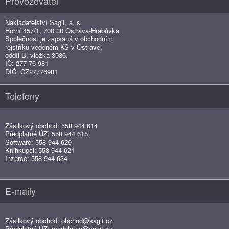
Provozovatel
Nakladatelství Sagit, a. s.
Horní 457/1, 700 30 Ostrava-Hrabůvka
Společnost je zapsaná v obchodním
rejstříku vedeném KS v Ostravě,
oddíl B, vložka 3086.
IČ: 277 76 981
DIČ: CZ27776981
Telefony
Zásilkový obchod: 558 944 614
Předplatné ÚZ: 558 944 615
Software: 558 944 629
Knihkupci: 558 944 621
Inzerce: 558 944 634
E-maily
Zásilkový obchod:
obchod@sagit.cz
Předplatné ÚZ:
predplatne@sagit.cz