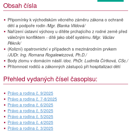
Obsah čísla
Připomínky k východiskům věcného záměru zákona o ochraně
dětí a podpoře rodin
/Mgr. Blanka Vildová/
Nařízení ústavní výchovy u dítěte prchajícího z rodné země před
válečným konfliktem - dítě jako oběť systému
/Mgr. Václav
Pěkník/
(Kolizní) opatrovnictví v případech s mezinárodním prvkem
/JUDr. Ing. Romana Rogalewiczová, Ph.D./
Body zlomu v domácím násilí
/doc. PhDr. Ludmila Čírtková, CSc./
Přítomnost rodičů a zákonných zástupců při hospitalizaci dětí
Přehled vydaných čísel časopisu:
Právo a rodina č. 9/2025
Právo a rodina č. 7-8/2025
Právo a rodina č. 6/2025
Právo a rodina č. 5/2025
Právo a rodina č. 5/2025
Právo a rodina č. 4/2025
Právo a rodina č. 3/2025