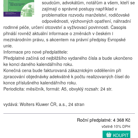
soudcům, advokátům, notářům a všem, kteří se
zajímají o správné postupy například v
problematice rozvodu manželství, rodičovské
odpovědnosti, výchovných opatření, náhradní
rodinné péče, určení otcovství a vyživovací povinnosti. Časopis
přináší rovněž aktuální informace o změnách v českém i
mezinárodním právu, s akcentem na právní předpisy Evropské
unie.
Informace pro nové předplatitele:
Předplatné začíná od nejbližšího vydaného čísla a bude ukončeno
ke konci daného kalendářního roku.
Konečná cena bude fakturovaná zákaznickým oddělením při
zpracování objednávky adekvátně k počtu realizovaných čísel do
konce příslušného kalendářního roku.
Periodicita: měsíčník, formát: A5, obvyklý rozsah: 24 str.
vydává: Wolters Kluwer ČR, a.s., 24 stran
Roční předplatné: 4 368 Kč
včetně 10% DPH
KOUPIT