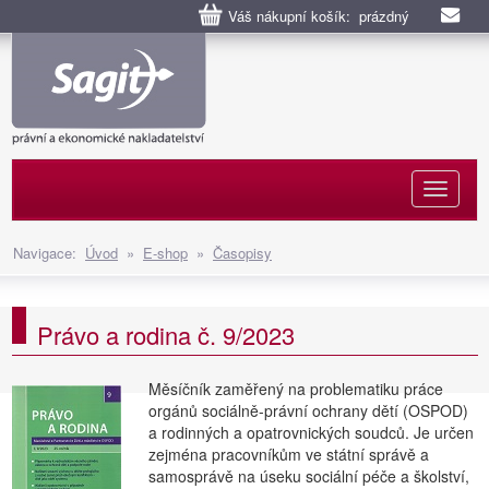
Váš nákupní košík: prázdný
Naviga
Navigace:
Úvod
»
E-shop
»
Časopisy
Právo a rodina č. 9/2023
Měsíčník zaměřený na problematiku práce
orgánů sociálně-právní ochrany dětí (OSPOD)
a rodinných a opatrovnických soudců. Je určen
zejména pracovníkům ve státní správě a
samosprávě na úseku sociální péče a školství,