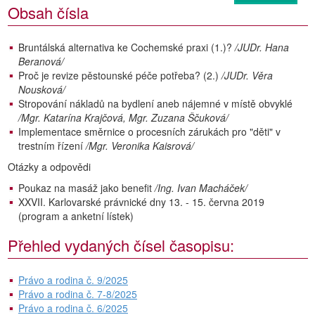
Obsah čísla
Bruntálská alternativa ke Cochemské praxi (1.)?
/JUDr. Hana
Beranová/
Proč je revize pěstounské péče potřeba? (2.)
/JUDr. Věra
Nousková/
Stropování nákladů na bydlení aneb nájemné v místě obvyklé
/Mgr. Katarína Krajčová, Mgr. Zuzana Ščuková/
Implementace směrnice o procesních zárukách pro "děti" v
trestním řízení
/Mgr. Veronika Kaisrová/
Otázky a odpovědi
Poukaz na masáž jako benefit
/Ing. Ivan Macháček/
XXVII. Karlovarské právnické dny 13. - 15. června 2019
(program a anketní lístek)
Přehled vydaných čísel časopisu:
Právo a rodina č. 9/2025
Právo a rodina č. 7-8/2025
Právo a rodina č. 6/2025