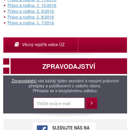
Právo a rodina, č. 10/2016
Právo a rodina, č. 9/2016
Právo a rodina, č. 8/2016
Právo a rodina, č. 7/2016
Věcný rejstřík edice ÚZ
ZPRAVODAJSTVÍ
Zpravodajství
vás každý týden seznámí s novými právními
předpisy a publikacemi z vašeho oboru.
Přihlaste se k bezplatnému odběru.
Přihlásit