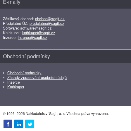
E-maily
Zásilkový obchod:
obchod@sagit.cz
Předplatné ÚZ:
predplatne@sagit.cz
Software:
software@sagit.cz
Knihkupci:
knihkupci@sagit.cz
Inzerce:
inzerce@sagit.cz
Obchodní podmínky
Obchodní podmínky
Zásady zpracování osobních údajů
Inzerce
Knihkupci
© 1996–2026 Nakladatelství Sagit, a. s. Všechna práva vyhrazena.