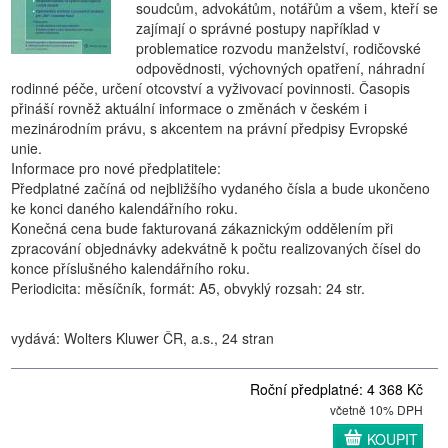
soudcům, advokátům, notářům a všem, kteří se
zajímají o správné postupy například v
problematice rozvodu manželství, rodičovské
odpovědnosti, výchovných opatření, náhradní
rodinné péče, určení otcovství a vyživovací povinnosti. Časopis
přináší rovněž aktuální informace o změnách v českém i
mezinárodním právu, s akcentem na právní předpisy Evropské
unie.
Informace pro nové předplatitele:
Předplatné začíná od nejbližšího vydaného čísla a bude ukončeno
ke konci daného kalendářního roku.
Konečná cena bude fakturovaná zákaznickým oddělením při
zpracování objednávky adekvátně k počtu realizovaných čísel do
konce příslušného kalendářního roku.
Periodicita: měsíčník, formát: A5, obvyklý rozsah: 24 str.
vydává: Wolters Kluwer ČR, a.s., 24 stran
Roční předplatné: 4 368 Kč
včetně 10% DPH
KOUPIT