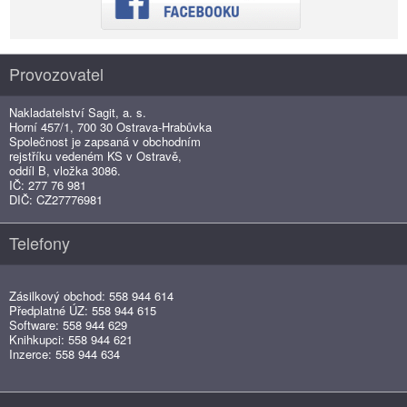
Provozovatel
Nakladatelství Sagit, a. s.
Horní 457/1, 700 30 Ostrava-Hrabůvka
Společnost je zapsaná v obchodním
rejstříku vedeném KS v Ostravě,
oddíl B, vložka 3086.
IČ: 277 76 981
DIČ: CZ27776981
Telefony
Zásilkový obchod: 558 944 614
Předplatné ÚZ: 558 944 615
Software: 558 944 629
Knihkupci: 558 944 621
Inzerce: 558 944 634