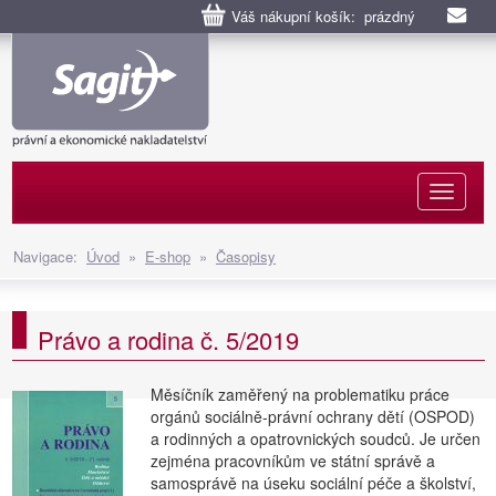
Váš nákupní košík: prázdný
Naviga
Navigace:
Úvod
»
E-shop
»
Časopisy
Právo a rodina č. 5/2019
Měsíčník zaměřený na problematiku práce
orgánů sociálně-právní ochrany dětí (OSPOD)
a rodinných a opatrovnických soudců. Je určen
zejména pracovníkům ve státní správě a
samosprávě na úseku sociální péče a školství,