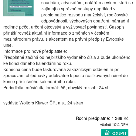
soudcům, advokátům, notářům a všem, kteří se
zajímají o správné postupy například v
problematice rozvodu manželství, rodičovské
odpovědnosti, výchovných opatření, náhradní
rodinné péče, určení otcovství a vyživovací povinnosti. Časopis
přináší rovněž aktuální informace o změnách v českém i
mezinárodním právu, s akcentem na právní předpisy Evropské
unie.
Informace pro nové předplatitele:
Předplatné začíná od nejbližšího vydaného čísla a bude ukončeno
ke konci daného kalendářního roku.
Konečná cena bude fakturovaná zákaznickým oddělením při
zpracování objednávky adekvátně k počtu realizovaných čísel do
konce příslušného kalendářního roku.
Periodicita: měsíčník, formát: A5, obvyklý rozsah: 24 str.
vydává: Wolters Kluwer ČR, a.s., 24 stran
Roční předplatné: 4 368 Kč
včetně 10% DPH
KOUPIT