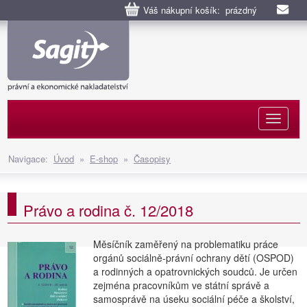
Váš nákupní košík: prázdný
Naviga
Navigace:
Úvod
»
E-shop
»
Časopisy
Právo a rodina č. 12/2018
Měsíčník zaměřený na problematiku práce
orgánů sociálně-právní ochrany dětí (OSPOD)
a rodinných a opatrovnických soudců. Je určen
zejména pracovníkům ve státní správě a
samosprávě na úseku sociální péče a školství,