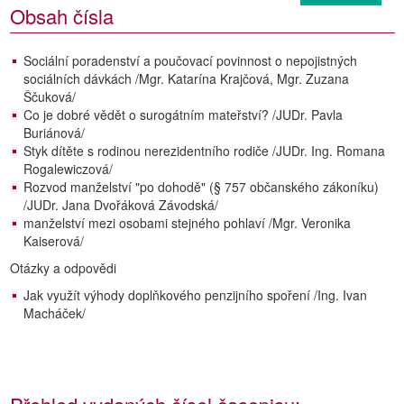
Obsah čísla
Sociální poradenství a poučovací povinnost o nepojistných
sociálních dávkách /Mgr. Katarína Krajčová, Mgr. Zuzana
Ščuková/
Co je dobré vědět o surogátním mateřství? /JUDr. Pavla
Buriánová/
Styk dítěte s rodinou nerezidentního rodiče /JUDr. Ing. Romana
Rogalewiczová/
Rozvod manželství "po dohodě" (§ 757 občanského zákoníku)
/JUDr. Jana Dvořáková Závodská/
manželství mezi osobami stejného pohlaví /Mgr. Veronika
Kaiserová/
Otázky a odpovědi
Jak využít výhody doplňkového penzijního spoření /Ing. Ivan
Macháček/