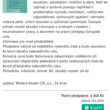
soudcům, advokátům, notářům a všem, kteří se
zajímají o správné postupy například v
problematice rozvodu manželství, rodičovské
odpovědnosti, výchovných opatření, náhradní
rodinné péče, určení otcovství a vyživovací povinnosti. Časopis
přináší rovněž aktuální informace o změnách v českém i
mezinárodním právu, s akcentem na právní předpisy Evropské
unie.
Informace pro nové předplatitele:
Předplatné začíná od nejbližšího vydaného čísla a bude ukončeno
ke konci daného kalendářního roku.
Konečná cena bude fakturovaná zákaznickým oddělením při
zpracování objednávky adekvátně k počtu realizovaných čísel do
konce příslušného kalendářního roku.
Periodicita: měsíčník, formát: A5, obvyklý rozsah: 24 str.
vydává: Wolters Kluwer ČR, a.s., 24 stran
Roční předplatné: 4 368 Kč
včetně 10% DPH
KOUPIT