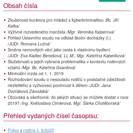
Obsah čísla
Zkušenosti kurátora pro mládež s kyberkriminalitou
/Bc. Jiří
Kafka/
Výživné rozvedeného manžela
/Mgr. Veronika Kaiserová/
Pohled Ústavního soudu na odklad školní docházky (I.)
/JUDr. Romana Lužná/
Směna nemovitých věcí jako cesta k vlastnímu bydlení
/JUDr. Eva Kadlec Benešová, LL.M., Mgr. Kateřina Kabelíková/
Služebnosti a jejich vybraná problematika v kontextu rodinných
vztahů
/Mgr. Bc. Kateřina Gvardová/
Minimální mzda od 1. 1. 2019
Rozhodování soudu o nesouladu rodičů v podstatné záležitosti
nezletilého a vyživovací povinnost k dětem
/JUDr. Jana
Dvořáková Závodská/
Otcovská a ošetřovné: do jakých situací se můžete dostat v roce
2019?
/Ing. Květoslava Cimlerová, Mgr. Šárka Chotěborská/
Přehled vydaných čísel časopisu:
Právo a rodina č. 9/2025