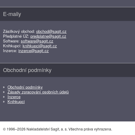
E-maily
Zásilkový obchod:
obchod@sagit.cz
Předplatné ÚZ:
predplatne@sagit.cz
Software:
software@sagit.cz
Knihkupci:
knihkupci@sagit.cz
Inzerce:
inzerce@sagit.cz
Obchodní podmínky
Obchodní podmínky
Zásady zpracování osobních údajů
Inzerce
Knihkupci
© 1996–2026 Nakladatelství Sagit, a. s. Všechna práva vyhrazena.