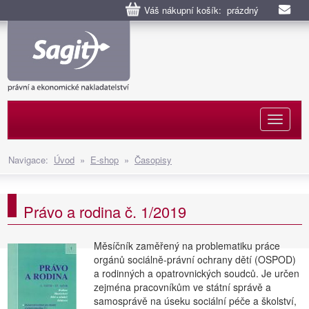
Váš nákupní košík: prázdný
Naviga
Navigace:
Úvod
»
E-shop
»
Časopisy
Právo a rodina č. 1/2019
Měsíčník zaměřený na problematiku práce
orgánů sociálně-právní ochrany dětí (OSPOD)
a rodinných a opatrovnických soudců. Je určen
zejména pracovníkům ve státní správě a
samosprávě na úseku sociální péče a školství,