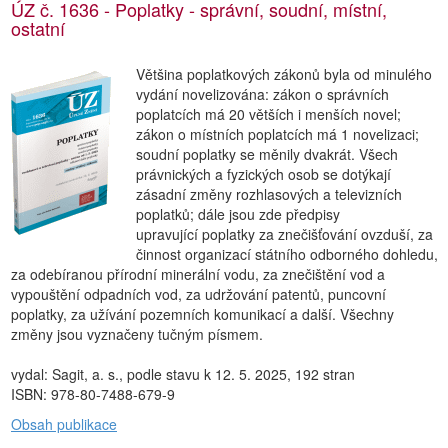
ÚZ č. 1636 - Poplatky - správní, soudní, místní,
ostatní
Většina poplatkových zákonů byla od minulého
vydání novelizována: zákon o správních
poplatcích má 20 větších i menších novel;
zákon o místních poplatcích má 1 novelizaci;
soudní poplatky se měnily dvakrát. Všech
právnických a fyzických osob se dotýkají
zásadní změny rozhlasových a televizních
poplatků; dále jsou zde předpisy
upravující poplatky za znečišťování ovzduší, za
činnost organizací státního odborného dohledu,
za odebíranou přírodní minerální vodu, za znečištění vod a
vypouštění odpadních vod, za udržování patentů, puncovní
poplatky, za užívání pozemních komunikací a další. Všechny
změny jsou vyznačeny tučným písmem.
vydal: Sagit, a. s., podle stavu k 12. 5. 2025, 192 stran
ISBN: 978-80-7488-679-9
Obsah publikace