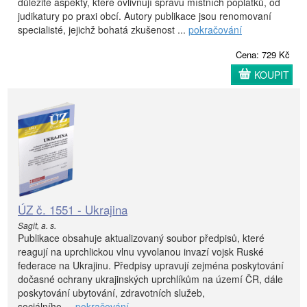
důležité aspekty, které ovlivňují správu místních poplatků, od
judikatury po praxi obcí. Autory publikace jsou renomovaní
specialisté, jejichž bohatá zkušenost ...
pokračování
Cena: 729 Kč
KOUPIT
ÚZ č. 1551 - Ukrajina
Sagit, a. s.
Publikace obsahuje aktualizovaný soubor předpisů, které
reagují na uprchlickou vlnu vyvolanou invazí vojsk Ruské
federace na Ukrajinu. Předpisy upravují zejména poskytování
dočasné ochrany ukrajinských uprchlíkům na území ČR, dále
poskytování ubytování, zdravotních služeb,
sociálního ...
pokračování