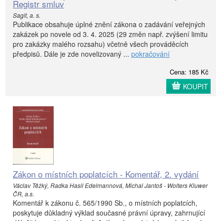
Registr smluv
Sagit, a. s.
Publikace obsahuje úplné znění zákona o zadávání veřejných
zakázek po novele od 3. 4. 2025 (29 změn např. zvýšení limitu
pro zakázky malého rozsahu) včetně všech prováděcích
předpisů. Dále je zde novelizovaný ...
pokračování
Cena: 185 Kč
KOUPIT
Zákon o místních poplatcích - Komentář, 2. vydání
Václav Těžký, Radka Hasil Edelmannová, Michal Jantoš - Wolters Kluwer
ČR, a.s.
Komentář k zákonu č. 565/1990 Sb., o místních poplatcích,
poskytuje důkladný výklad současné právní úpravy, zahrnující