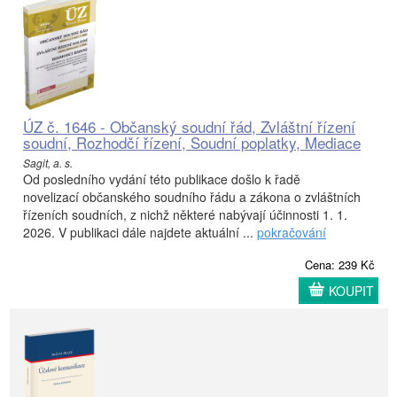
ÚZ č. 1646 - Občanský soudní řád, Zvláštní řízení
soudní, Rozhodčí řízení, Soudní poplatky, Mediace
Sagit, a. s.
Od posledního vydání této publikace došlo k řadě
novelizací občanského soudního řádu a zákona o zvláštních
řízeních soudních, z nichž některé nabývají účinnosti 1. 1.
2026. V publikaci dále najdete aktuální ...
pokračování
Cena: 239 Kč
KOUPIT