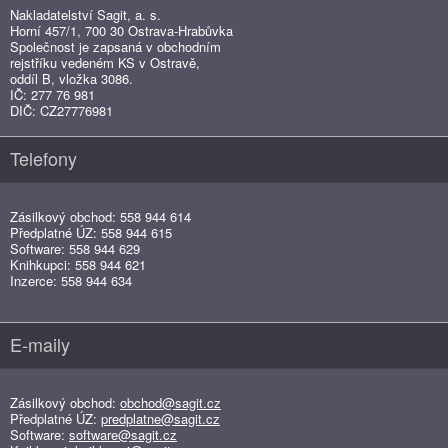
Nakladatelství Sagit, a. s.
Horní 457/1, 700 30 Ostrava-Hrabůvka
Společnost je zapsaná v obchodním
rejstříku vedeném KS v Ostravě,
oddíl B, vložka 3086.
IČ: 277 76 981
DIČ: CZ27776981
Telefony
Zásilkový obchod: 558 944 614
Předplatné ÚZ: 558 944 615
Software: 558 944 629
Knihkupci: 558 944 621
Inzerce: 558 944 634
E-maily
Zásilkový obchod:
obchod@sagit.cz
Předplatné ÚZ:
predplatne@sagit.cz
Software:
software@sagit.cz