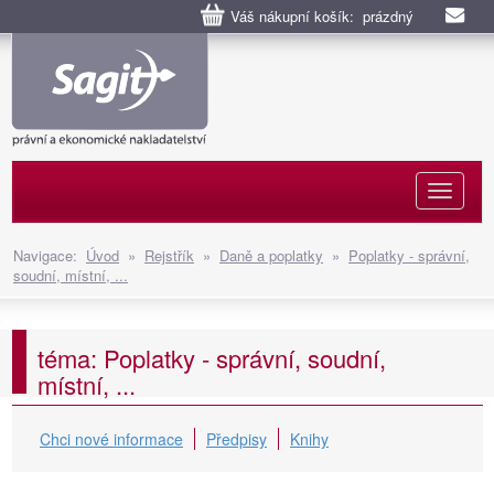
Váš nákupní košík: prázdný
Naviga
Navigace:
Úvod
»
Rejstřík
»
Daně a poplatky
»
Poplatky - správní,
soudní, místní, ...
téma: Poplatky - správní, soudní,
místní, ...
Chci nové informace
Předpisy
Knihy