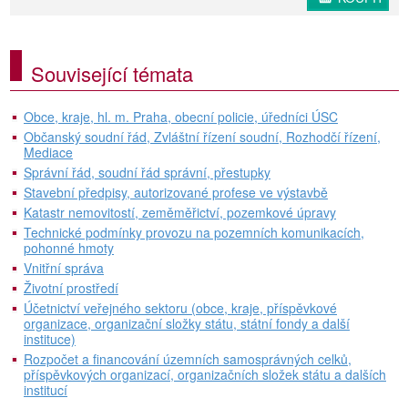
Související témata
Obce, kraje, hl. m. Praha, obecní policie, úředníci ÚSC
Občanský soudní řád, Zvláštní řízení soudní, Rozhodčí řízení,
Mediace
Správní řád, soudní řád správní, přestupky
Stavební předpisy, autorizované profese ve výstavbě
Katastr nemovitostí, zeměměřictví, pozemkové úpravy
Technické podmínky provozu na pozemních komunikacích,
pohonné hmoty
Vnitřní správa
Životní prostředí
Účetnictví veřejného sektoru (obce, kraje, příspěvkové
organizace, organizační složky státu, státní fondy a další
instituce)
Rozpočet a financování územních samosprávných celků,
příspěvkových organizací, organizačních složek státu a dalších
institucí