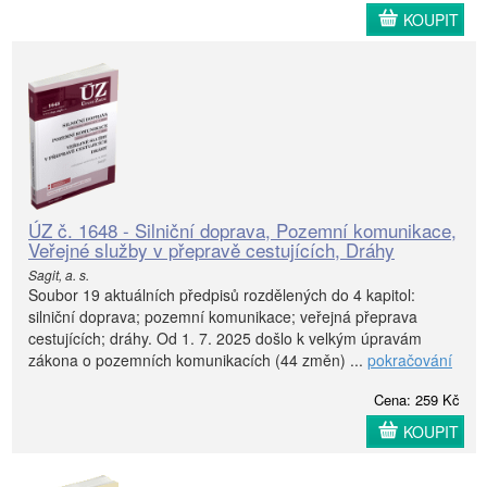
KOUPIT
ÚZ č. 1648 - Silniční doprava, Pozemní komunikace,
Veřejné služby v přepravě cestujících, Dráhy
Sagit, a. s.
Soubor 19 aktuálních předpisů rozdělených do 4 kapitol:
silniční doprava; pozemní komunikace; veřejná přeprava
cestujících; dráhy. Od 1. 7. 2025 došlo k velkým úpravám
zákona o pozemních komunikacích (44 změn) ...
pokračování
Cena: 259 Kč
KOUPIT