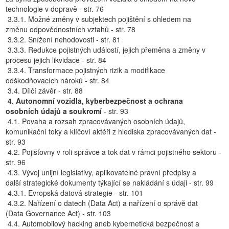
technologie v dopravě - str. 76
3.3.1. Možné změny v subjektech pojištění s ohledem na
změnu odpovědnostních vztahů - str. 78
3.3.2. Snížení nehodovosti - str. 81
3.3.3. Redukce pojistných událostí, jejich přeměna a změny v
procesu jejich likvidace - str. 84
3.3.4. Transformace pojistných rizik a modifikace
odškodňovacích nároků - str. 84
3.4. Dílčí závěr - str. 88
4. Autonomní vozidla, kyberbezpečnost a ochrana
osobních údajů a soukromí
- str. 93
4.1. Povaha a rozsah zpracovávaných osobních údajů,
komunikační toky a klíčoví aktéři z hlediska zpracovávaných dat -
str. 93
4.2. Pojišťovny v roli správce a tok dat v rámci pojistného sektoru -
str. 96
4.3. Vývoj unijní legislativy, aplikovatelné právní předpisy a
další strategické dokumenty týkající se nakládání s údaji - str. 99
4.3.1. Evropská datová strategie - str. 101
4.3.2. Nařízení o datech (Data Act) a nařízení o správě dat
(Data Governance Act) - str. 103
4.4. Automobilový hacking aneb kybernetická bezpečnost a