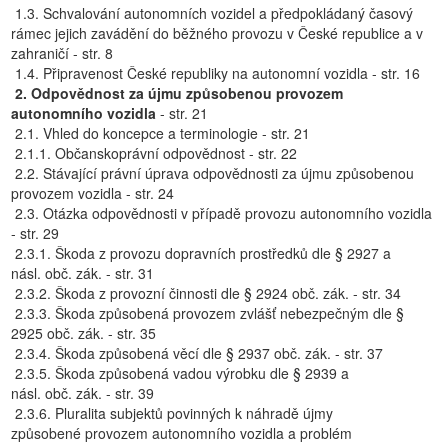
1.3. Schvalování autonomních vozidel a předpokládaný časový
rámec jejich zavádění do běžného provozu v České republice a v
zahraničí - str. 8
1.4. Připravenost České republiky na autonomní vozidla - str. 16
2. Odpovědnost za újmu způsobenou provozem
autonomního vozidla
- str. 21
2.1. Vhled do koncepce a terminologie - str. 21
2.1.1. Občanskoprávní odpovědnost - str. 22
2.2. Stávající právní úprava odpovědnosti za újmu způsobenou
provozem vozidla - str. 24
2.3. Otázka odpovědnosti v případě provozu autonomního vozidla
- str. 29
2.3.1. Škoda z provozu dopravních prostředků dle § 2927 a
násl. obč. zák. - str. 31
2.3.2. Škoda z provozní činnosti dle § 2924 obč. zák. - str. 34
2.3.3. Škoda způsobená provozem zvlášť nebezpečným dle §
2925 obč. zák. - str. 35
2.3.4. Škoda způsobená věcí dle § 2937 obč. zák. - str. 37
2.3.5. Škoda způsobená vadou výrobku dle § 2939 a
násl. obč. zák. - str. 39
2.3.6. Pluralita subjektů povinných k náhradě újmy
způsobené provozem autonomního vozidla a problém