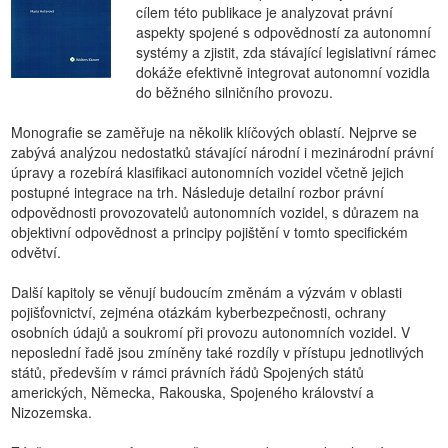
cílem této publikace je analyzovat právní
aspekty spojené s odpovědností za autonomní
systémy a zjistit, zda stávající legislativní rámec
dokáže efektivně integrovat autonomní vozidla
do běžného silničního provozu.
Monografie se zaměřuje na několik klíčových oblastí. Nejprve se
zabývá analýzou nedostatků stávající národní i mezinárodní právní
úpravy a rozebírá klasifikaci autonomních vozidel včetně jejich
postupné integrace na trh. Následuje detailní rozbor právní
odpovědnosti provozovatelů autonomních vozidel, s důrazem na
objektivní odpovědnost a principy pojištění v tomto specifickém
odvětví.
Další kapitoly se věnují budoucím změnám a výzvám v oblasti
pojišťovnictví, zejména otázkám kyberbezpečnosti, ochrany
osobních údajů a soukromí při provozu autonomních vozidel. V
neposlední řadě jsou zmíněny také rozdíly v přístupu jednotlivých
států, především v rámci právních řádů Spojených států
amerických, Německa, Rakouska, Spojeného království a
Nizozemska.