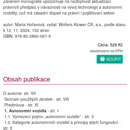
Závěrem monografie upozorňuje na nezbytnost aktualizací
právních předpisů v návaznosti na vývoj technologií a autonomní
mobility, což má zásadní dopad na právní i pojišťovací sektor.
autor: Maria Hořavová; vydal: Wolters Kluwer ČR, a.s., podle stavu
k 12. 11. 2024, 152 stran
ISBN: 978-80-2860-067-9
Cena: 529 Kč
osvobozeno od DPH
KOUPIT
Obsah publikace
O autorce- str. VII
Seznam použitých zkratek - str. VIII
Předmluva - str. XI
1. Autonomní vozidla
- str. 1
1.1. Vymezení pojmu „autonomní vozidlo“ - str. 3
1.2. Kategorie autonomních vozidel a principy jejich fungování -
str. 5