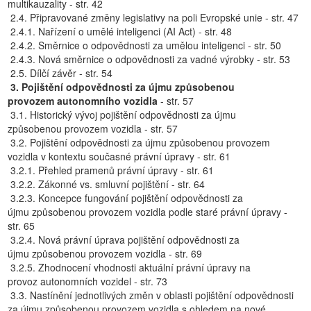
multikauzality - str. 42
2.4. Připravované změny legislativy na poli Evropské unie - str. 47
2.4.1. Nařízení o umělé inteligenci (AI Act) - str. 48
2.4.2. Směrnice o odpovědnosti za umělou inteligenci - str. 50
2.4.3. Nová směrnice o odpovědnosti za vadné výrobky - str. 53
2.5. Dílčí závěr - str. 54
3. Pojištění odpovědnosti za újmu způsobenou
provozem autonomního vozidla
- str. 57
3.1. Historický vývoj pojištění odpovědnosti za újmu
způsobenou provozem vozidla - str. 57
3.2. Pojištění odpovědnosti za újmu způsobenou provozem
vozidla v kontextu současné právní úpravy - str. 61
3.2.1. Přehled pramenů právní úpravy - str. 61
3.2.2. Zákonné vs. smluvní pojištění - str. 64
3.2.3. Koncepce fungování pojištění odpovědnosti za
újmu způsobenou provozem vozidla podle staré právní úpravy -
str. 65
3.2.4. Nová právní úprava pojištění odpovědnosti za
újmu způsobenou provozem vozidla - str. 69
3.2.5. Zhodnocení vhodnosti aktuální právní úpravy na
provoz autonomních vozidel - str. 73
3.3. Nastínění jednotlivých změn v oblasti pojištění odpovědnosti
za újmu způsobenou provozem vozidla s ohledem na nové