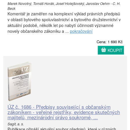
Marek Novotný, Tomáš Horák, Josef Holejšovský, Jaroslav Oehm - C. H.
Beck
Komentář je zaměřen na komplexní výklad právních předpisů
v oblasti bytového spoluvlastnictví a bytového družstevnictví v
aktuální podobě, několik let po nabytí účinnosti významné
novely občanského zákoníku a ...
pokračování
Cena: 1 690 Kč
KOUPIT
ÚZ č. 1686 - Předpisy související s občanským
zákoníkem - veřejné rejstříky, evidence skutečných
majitelů, mezinárodní právo soukromé, ...
Sagit, a. s.
Publikace přináší aktuální soubor předpisů, které v různých