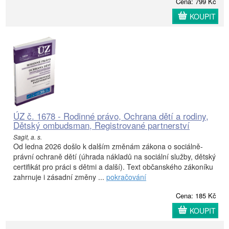
Cena: 799 Kč
KOUPIT
ÚZ č. 1678 - Rodinné právo, Ochrana dětí a rodiny,
Dětský ombudsman, Registrované partnerství
Sagit, a. s.
Od ledna 2026 došlo k dalším změnám zákona o sociálně-
právní ochraně dětí (úhrada nákladů na sociální služby, dětský
certifikát pro práci s dětmi a další). Text občanského zákoníku
zahrnuje i zásadní změny ...
pokračování
Cena: 185 Kč
KOUPIT