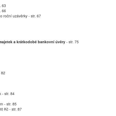
. 63
. 66
o roční uzávěrky - str. 67
 majetek a krátkodobé bankovní úvěry
- str. 75
. 82
- str. 84
 - str. 85
 Kč - str. 87