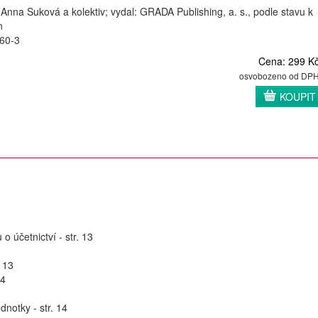
 Anna Suková a kolektiv; vydal: GRADA Publishing, a. s., podle stavu k
n
60-3
Cena: 299 K
osvobozeno od DP
KOUPIT
o účetnictví - str. 13
. 13
14
notky - str. 14