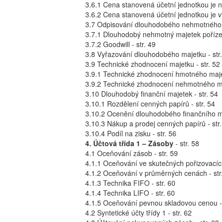
3.6.1 Cena stanovená účetní jednotkou je ni
3.6.2 Cena stanovená účetní jednotkou je vy
3.7 Odpisování dlouhodobého nehmotného m
3.7.1 Dlouhodobý nehmotný majetek pořízený
3.7.2 Goodwill - str. 49
3.8 Vyřazování dlouhodobého majetku - str
3.9 Technické zhodnocení majetku - str. 52
3.9.1 Technické zhodnocení hmotného majet
3.9.2 Technické zhodnocení nehmotného maj
3.10 Dlouhodobý finanční majetek - str. 54
3.10.1 Rozdělení cenných papírů - str. 54
3.10.2 Ocenění dlouhodobého finančního ma
3.10.3 Nákup a prodej cenných papírů - str.
3.10.4 Podíl na zisku - str. 56
4. Účtová třída 1 – Zásoby
- str. 58
4.1 Oceňování zásob - str. 59
4.1.1 Oceňování ve skutečných pořizovacích
4.1.2 Oceňování v průměrných cenách - str
4.1.3 Technika FIFO - str. 60
4.1.4 Technika LIFO - str. 60
4.1.5 Oceňování pevnou skladovou cenou - 
4.2 Syntetické účty třídy 1 - str. 62