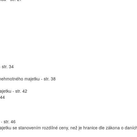
 str. 34
ehmotného majetku - str. 38
etku - str. 42
 44
 str. 46
tku se stanovením rozdílné ceny, než je hranice dle zákona o daníc