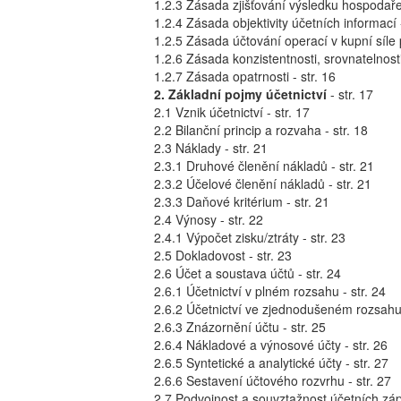
1.2.3 Zásada zjišťování výsledku hospodařen
1.2.4 Zásada objektivity účetních informací -
1.2.5 Zásada účtování operací v kupní síle
1.2.6 Zásada konzistentnosti, srovnatelnost
1.2.7 Zásada opatrnosti - str. 16
2. Základní pojmy účetnictví
- str. 17
2.1 Vznik účetnictví - str. 17
2.2 Bilanční princip a rozvaha - str. 18
2.3 Náklady - str. 21
2.3.1 Druhové členění nákladů - str. 21
2.3.2 Účelové členění nákladů - str. 21
2.3.3 Daňové kritérium - str. 21
2.4 Výnosy - str. 22
2.4.1 Výpočet zisku/ztráty - str. 23
2.5 Dokladovost - str. 23
2.6 Účet a soustava účtů - str. 24
2.6.1 Účetnictví v plném rozsahu - str. 24
2.6.2 Účetnictví ve zjednodušeném rozsahu 
2.6.3 Znázornění účtu - str. 25
2.6.4 Nákladové a výnosové účty - str. 26
2.6.5 Syntetické a analytické účty - str. 27
2.6.6 Sestavení účtového rozvrhu - str. 27
2.7 Podvojnost a souvztažnost účetních zápi