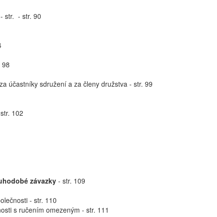
str. - str. 90
4
. 98
a účastníky sdružení a za členy družstva - str. 99
str. 102
louhodobé závazky
- str. 109
lečnosti - str. 110
nosti s ručením omezeným - str. 111