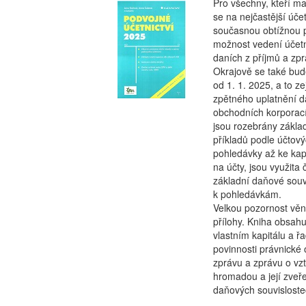
Pro všechny, kteří ma
se na nejčastější úče
současnou obtížnou 
možnost vedení účetni
daních z příjmů a zprá
Okrajově se také bu
od 1. 1. 2025, a to
zpětného uplatnění da
obchodních korporac
jsou rozebrány základ
příkladů podle účtov
pohledávky až ke kap
na účty, jsou využita
základní daňové souv
k pohledávkám.
Velkou pozornost věn
přílohy. Kniha obsah
vlastním kapitálu a 
povinnosti právnické 
zprávu a zprávu o vz
hromadou a její zveřej
daňových souvisloste