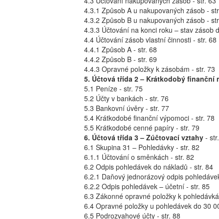
4.3 Účtování nakupovaných zásob - str. 63
4.3.1 Způsob A u nakupovaných zásob - str
4.3.2 Způsob B u nakupovaných zásob - str
4.3.3 Účtování na konci roku – stav zásob d
4.4 Účtování zásob vlastní činnosti - str. 68
4.4.1 Způsob A - str. 68
4.4.2 Způsob B - str. 69
4.4.3 Opravné položky k zásobám - str. 73
5. Účtová třída 2 – Krátkodobý finanční
5.1 Peníze - str. 75
5.2 Účty v bankách - str. 76
5.3 Bankovní úvěry - str. 77
5.4 Krátkodobé finanční výpomoci - str. 78
5.5 Krátkodobé cenné papíry - str. 79
6. Účtová třída 3 – Zúčtovací vztahy
- str
6.1 Skupina 31 – Pohledávky - str. 82
6.1.1 Účtování o směnkách - str. 82
6.2 Odpis pohledávek do nákladů - str. 84
6.2.1 Daňový jednorázový odpis pohledávek 
6.2.2 Odpis pohledávek – účetní - str. 85
6.3 Zákonné opravné položky k pohledávkám
6.4 Opravné položky u pohledávek do 30 000
6.5 Podrozvahové účty - str. 88