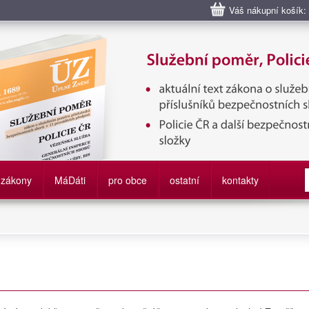
Váš nákupní košík:
bní poměr příslušníků bezpečnostních sborů, Policie ČR, Vězeňská sl
služby
zákony
M
á
D
áti
pro obce
ostatní
kontakty