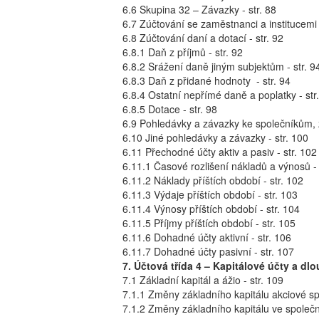
6.6 Skupina 32 – Závazky - str. 88
6.7 Zúčtování se zaměstnanci a institucemi - 
6.8 Zúčtování daní a dotací - str. 92
6.8.1 Daň z příjmů - str. 92
6.8.2 Srážení daně jiným subjektům - str. 9
6.8.3 Daň z přidané hodnoty - str. 94
6.8.4 Ostatní nepřímé daně a poplatky - str
6.8.5 Dotace - str. 98
6.9 Pohledávky a závazky ke společníkům, z
6.10 Jiné pohledávky a závazky - str. 100
6.11 Přechodné účty aktiv a pasiv - str. 102
6.11.1 Časové rozlišení nákladů a výnosů - 
6.11.2 Náklady příštích období - str. 102
6.11.3 Výdaje příštích období - str. 103
6.11.4 Výnosy příštích období - str. 104
6.11.5 Příjmy příštích období - str. 105
6.11.6 Dohadné účty aktivní - str. 106
6.11.7 Dohadné účty pasivní - str. 107
7. Účtová třída 4 – Kapitálové účty a d
7.1 Základní kapitál a ážio - str. 109
7.1.1 Změny základního kapitálu akciové spo
7.1.2 Změny základního kapitálu ve společ