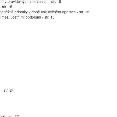
í v pravidelných intervalech - str. 15
 str. 15
 peněžní jednotky v době uskutečnění operace - str. 15
i mezi účetními obdobími - str. 15
- str. 24
sů - str. 27