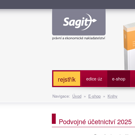
Služe
rejstřík
edice úz
e-shop
Navigace:
Úvod
»
E-shop
»
Knihy
Podvojné účetnictví 2025