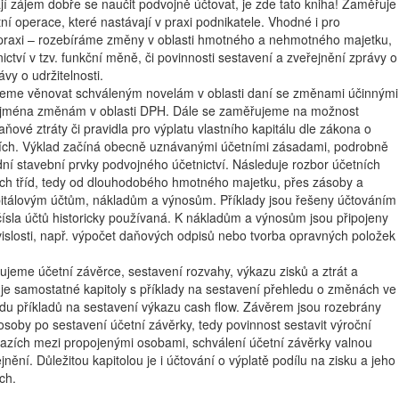
jí zájem dobře se naučit podvojně účtovat, je zde tato kniha! Zaměřuje
tní operace, které nastávají v praxi podnikatele. Vhodné i pro
praxi – rozebíráme změny v oblasti hmotného a nehmotného majetku,
ctví v tzv. funkční měně, či povinnosti sestavení a zveřejnění zprávy o
vy o udržitelnosti.
deme věnovat schváleným novelám v oblasti daní se změnami účinnými
 zejména změnám v oblasti DPH. Dále se zaměřujeme na možnost
ňové ztráty či pravidla pro výplatu vlastního kapitálu dle zákona o
ích. Výklad začíná obecně uznávanými účetními zásadami, podrobně
ní stavební prvky podvojného účetnictví. Následuje rozbor účetních
ých tříd, tedy od dlouhodobého hmotného majetku, přes zásoby a
itálovým účtům, nákladům a výnosům. Příklady jsou řešeny účtováním
 čísla účtů historicky používaná. K nákladům a výnosům jsou připojeny
islosti, např. výpočet daňových odpisů nebo tvorba opravných položek
ujeme účetní závěrce, sestavení rozvahy, výkazu zisků a ztrát a
uje samostatné kapitoly s příklady na sestavení přehledu o změnách ve
řadu příkladů na sestavení výkazu cash flow. Závěrem jsou rozebrány
osoby po sestavení účetní závěrky, tedy povinnost sestavit výroční
tazích mezi propojenými osobami, schválení účetní závěrky valnou
nění. Důležitou kapitolou je i účtování o výplatě podílu na zisku a jeho
ch.