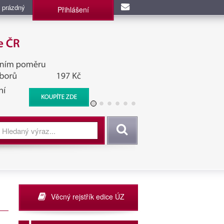
 prázdný
Přihlášení
užba, BIS, Zpravodajské
Vyhledat
Věcný rejstřík edice ÚZ