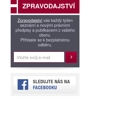
ZPRAVODAJSTVÍ
Zpravodajství
vás každý týden
seznámí s novými právními
předpisy a publikacemi z vašeho
oboru.
Přihlaste se k bezplatnému
odběru.
Přihlásit