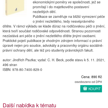
ekonomickými poměry ve společnosti, jež se
promítají i do majetkového postavení
nezletilých dětí.
Publikace se zaměřuje na bližší vymezení péče
o jmění nezletilého, tedy nesvéprávného
dítěte. V rámci výkladu se klade důraz na rodičovskou péči o jmění,
která tvoří součást rodičovské odpovědnosti. Stranou pozornosti
nezůstává ani péče o jmění nezletilého dítěte jinými osobami.
Praktické pojetí publikace je vhodným zdrojem informací o právní
úpravě nejen pro soudce, advokáty a pracovníky orgánu sociálně-
právní ochrany dětí, ale též pro studenty právnických fakult.
autor: Jindřich Psutka; vydal: C. H. Beck, podle stavu k 5. 11. 2021,
496 stran
ISBN: 978-80-7400-829-0
Cena: 890 Kč
osvobozeno od DPH
KOUPIT
Další nabídka k tématu