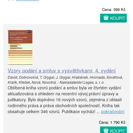
Cena: 399 Kč
KOUPIT
Vzory podání a smluv s vysvětlivkami, 4. vydání
David, Dobrovolná, T. Grygar, J. Grygar, Hrabánek, Hromada, Kovářová,
Králík, Křeček, Nová, Novotná, - Nakladatelství Leges, s. r. o.
Oblíbená kniha vzorů podání a smluv byla ve čtvrtém vydání
aktualizována s ohledem na recentní vývoj právní úpravy a
judikatury. Bylo doplněno 16 nových vzorů, zejména z oblasti
rodinného práva a práva obchodních společností. Kniha tak
obsahuje celkem 346 vzorů. Publikace vychází ...
pokračování
Cena: 1 790 Kč
KOUPIT