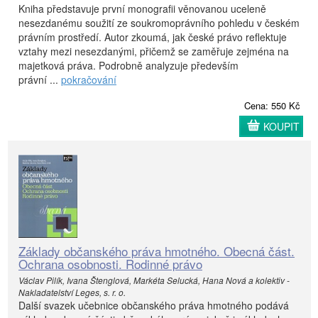
Kniha představuje první monografii věnovanou uceleně
nesezdanému soužití ze soukromoprávního pohledu v českém
právním prostředí. Autor zkoumá, jak české právo reflektuje
vztahy mezi nesezdanými, přičemž se zaměřuje zejména na
majetková práva. Podrobně analyzuje především
právní ...
pokračování
Cena: 550 Kč
KOUPIT
Základy občanského práva hmotného. Obecná část.
Ochrana osobnosti. Rodinné právo
Václav Pilík, Ivana Štenglová, Markéta Selucká, Hana Nová a kolektiv -
Nakladatelství Leges, s. r. o.
Další svazek učebnice občanského práva hmotného podává