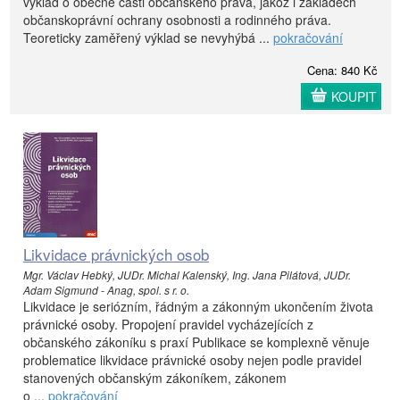
výklad o obecné části občanského práva, jakož i základech
občanskoprávní ochrany osobnosti a rodinného práva.
Teoreticky zaměřený výklad se nevyhýbá ...
pokračování
Cena: 840 Kč
KOUPIT
Likvidace právnických osob
Mgr. Václav Hebký, JUDr. Michal Kalenský, Ing. Jana Pilátová, JUDr.
Adam Sigmund - Anag, spol. s r. o.
Likvidace je seriózním, řádným a zákonným ukončením života
právnické osoby. Propojení pravidel vycházejících z
občanského zákoníku s praxí Publikace se komplexně věnuje
problematice likvidace právnické osoby nejen podle pravidel
stanovených občanským zákoníkem, zákonem
o ...
pokračování