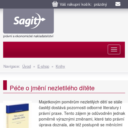
Váš nákupní košík: prázdný
Naviga
Navigace:
Úvod
»
E-shop
»
Knihy
Péče o jmění nezletilého dítěte
Majetkovým poměrům nezletilých dětí se stále
častěji dostává pozornosti odborné literatury i
právní praxe. Tento zájem je odůvodněn jednak
poměrně výraznými změnami, které tato právní
úprava doznala, ale též postupně se měnícími