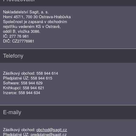
Nakladatelství Sagit, a. s.
Horní 457/1, 700 30 Ostrava-Hrabůvka
Společnost je zapsaná v obchodním
rejstříku vedeném KS v Ostravě,
oddíl B, vložka 3086.
IČ: 277 76 981
DIČ: CZ27776981
Telefony
Zásilkový obchod: 558 944 614
Předplatné ÚZ: 558 944 615
Software: 558 944 629
Knihkupci: 558 944 621
Inzerce: 558 944 634
E-maily
Zásilkový obchod:
obchod@sagit.cz
Předplatné ÚZ:
predplatne@sagit.cz