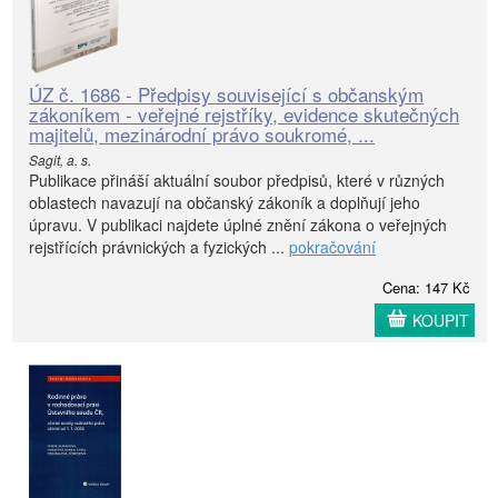
ÚZ č. 1686 - Předpisy související s občanským
zákoníkem - veřejné rejstříky, evidence skutečných
majitelů, mezinárodní právo soukromé, ...
Sagit, a. s.
Publikace přináší aktuální soubor předpisů, které v různých
oblastech navazují na občanský zákoník a doplňují jeho
úpravu. V publikaci najdete úplné znění zákona o veřejných
rejstřících právnických a fyzických ...
pokračování
Cena: 147 Kč
KOUPIT