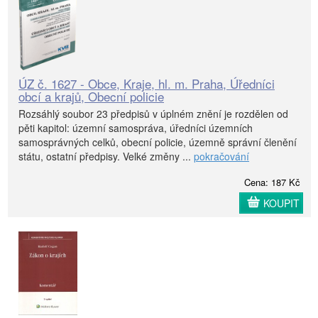
ÚZ č. 1627 - Obce, Kraje, hl. m. Praha, Úředníci
obcí a krajů, Obecní policie
Rozsáhlý soubor 23 předpisů v úplném znění je rozdělen od
pěti kapitol: územní samospráva, úředníci územních
samosprávných celků, obecní policie, územně správní členění
státu, ostatní předpisy. Velké změny ...
pokračování
Cena: 187 Kč
KOUPIT