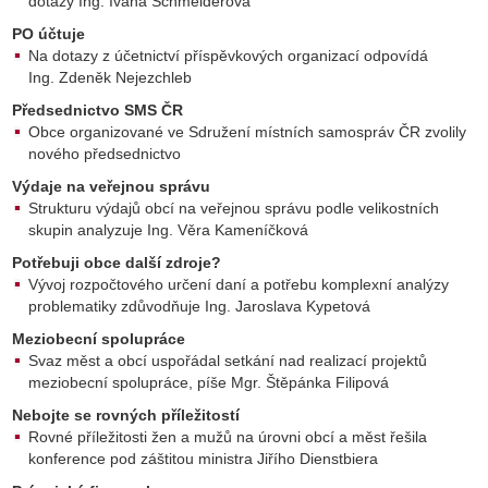
dotazy Ing. Ivana Schmeiderová
PO účtuje
Na dotazy z účetnictví příspěvkových organizací odpovídá
Ing. Zdeněk Nejezchleb
Předsednictvo SMS ČR
Obce organizované ve Sdružení místních samospráv ČR zvolily
nového předsednictvo
Výdaje na veřejnou správu
Strukturu výdajů obcí na veřejnou správu podle velikostních
skupin analyzuje Ing. Věra Kameníčková
Potřebuji obce další zdroje?
Vývoj rozpočtového určení daní a potřebu komplexní analýzy
problematiky zdůvodňuje Ing. Jaroslava Kypetová
Meziobecní spolupráce
Svaz měst a obcí uspořádal setkání nad realizací projektů
meziobecní spolupráce, píše Mgr. Štěpánka Filipová
Nebojte se rovných příležitostí
Rovné příležitosti žen a mužů na úrovni obcí a měst řešila
konference pod záštitou ministra Jiřího Dienstbiera