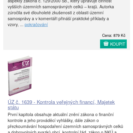
aspekty zákona č. 129/2000 Sb., který upravuje činnost
vyšších územních samosprávných celků – krajů. Autorka
zúročila své dlouholeté zkušenosti z oblasti územní
samosprávy a v komentáři přináší praktické příklady a
vzory, ...
pokračování
Cena: 879 Kč
KOUPIT
ÚZ č. 1639 - Kontrola veřejných financí, Majetek
státu
První kapitola obsahuje aktuální znění zákona o finanční
kontrole a jeho prováděcí vyhlášky, dále zákon o
přezkoumávání hospodaření územních samosprávných celků
a dobrovolných svazků obcí, kontrolní řád, zákon o NKÚ a