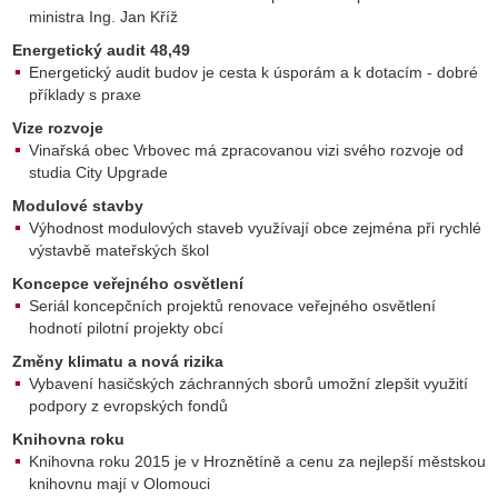
ministra Ing. Jan Kříž
Energetický audit 48,49
Energetický audit budov je cesta k úsporám a k dotacím - dobré
příklady s praxe
Vize rozvoje
Vinařská obec Vrbovec má zpracovanou vizi svého rozvoje od
studia City Upgrade
Modulové stavby
Výhodnost modulových staveb využívají obce zejména při rychlé
výstavbě mateřských škol
Koncepce veřejného osvětlení
Seriál koncepčních projektů renovace veřejného osvětlení
hodnotí pilotní projekty obcí
Změny klimatu a nová rizika
Vybavení hasičských záchranných sborů umožní zlepšit využití
podpory z evropských fondů
Knihovna roku
Knihovna roku 2015 je v Hroznětíně a cenu za nejlepší městskou
knihovnu mají v Olomouci