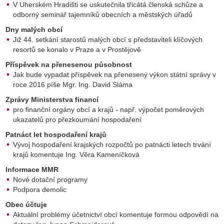
V Uherském Hradišti se uskutečnila třicátá členská schůze a
odborný seminář tajemníků obecních a městských úřadů
Dny malých obcí
Již 44. setkání starostů malých obcí s představiteli klíčových
resortů se konalo v Praze a v Prostějově
Příspěvek na přenesenou působnost
Jak bude vypadat příspěvek na přenesený výkon státní správy v
roce 2016 píše Mgr. Ing. David Sláma
Zprávy Ministerstva financí
pro finanční orgány obcí a krajů - např. výpočet poměrových
ukazatelů pro přezkoumání hospodaření
Patnáct let hospodaření krajů
Vývoj hospodaření krajských rozpočtů po patnácti letech trvání
krajů komentuje Ing. Věra Kameníčková
Informace MMR
Nové dotační programy
Podpora demolic
Obec účtuje
Aktuální problémy účetnictví obcí komentuje formou odpovědí na