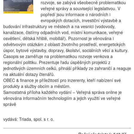
rozvoje, se zabývá všeobecně problematikou
veřejné správy a související legislativou. V
popředí jsou informace o národních i
evropských dotacích, investiční výstavbě a
budování infrastruktury ve městech a na vesnici (vodovody,
kanalizace, čistírny odpadních vod, místní komunikace, veřejné
osvětlení, dětská hřiště, mobiliář). Pozornost je věnována i
odvětvovým otázkám z oblasti životního prostředí, energetických
úspor, bytové výstavby, dopravy, školství, sociálních věcí a kultury.
Časopis se zaměřuje na problematikou rozvoje venkova a
regionální politiku. Prezentuje řadu úspěšných projektů z
jednotlivých územních celků, přináší příklady ze zahraničí a reaguje
na aktuální dotazy čtenářů.
OBEC & finance je příležitostí pro inzerenty, kteří nabízení své
produkty a služby obcím a městům.
Samostatná příloha každého vydání – Veřejná správa online je
věnována informačním technologiím a jejich využití ve veřejné
správě
vydává: Triada, spol. s r. o.