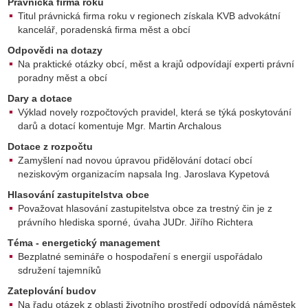
Právnická firma roku
Titul právnická firma roku v regionech získala KVB advokátní
kancelář, poradenská firma měst a obcí
Odpovědi na dotazy
Na praktické otázky obcí, měst a krajů odpovídají experti právní
poradny měst a obcí
Dary a dotace
Výklad novely rozpočtových pravidel, která se týká poskytování
darů a dotací komentuje Mgr. Martin Archalous
Dotace z rozpočtu
Zamyšlení nad novou úpravou přidělování dotací obcí
neziskovým organizacím napsala Ing. Jaroslava Kypetová
Hlasování zastupitelstva obce
Považovat hlasování zastupitelstva obce za trestný čin je z
právního hlediska sporné, úvaha JUDr. Jiřího Richtera
Téma - energetický management
Bezplatné semináře o hospodaření s energií uspořádalo
sdružení tajemníků
Zateplování budov
Na řadu otázek z oblasti životního prostředí odpovídá náměstek