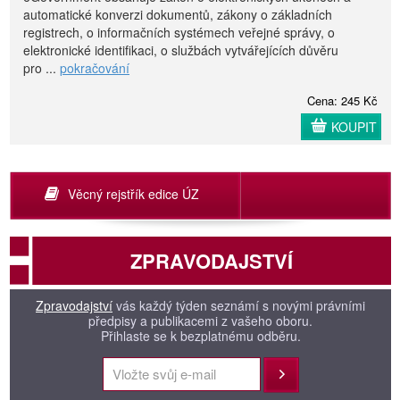
automatické konverzi dokumentů, zákony o základních
registrech, o informačních systémech veřejné správy, o
elektronické identifikaci, o službách vytvářejících důvěru
pro ...
pokračování
Cena: 245 Kč
KOUPIT
Věcný rejstřík edice ÚZ
ZPRAVODAJSTVÍ
Zpravodajství
vás každý týden seznámí s novými právními
předpisy a publikacemi z vašeho oboru.
Přihlaste se k bezplatnému odběru.
Přihlásit