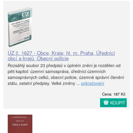
ÚZ č. 1627 - Obce, Kraje, hl. m. Praha, Úředníci
obcí a krajů, Obecní policie
Rozsáhlý soubor 23 předpisů v úplném znění je rozdělen od
pěti kapitol: územní samospráva, úředníci územních
samosprávných celků, obecní policie, územně správní členění
státu, ostatní předpisy. Velké změny ...
pokračování
Cena: 187 Kč
KOUPIT