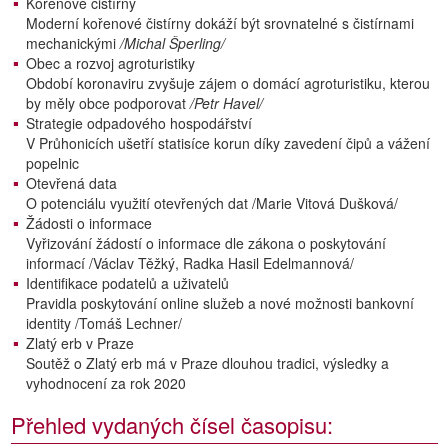
Kořenové čistírny
Moderní kořenové čistírny dokáží být srovnatelné s čistírnami
mechanickými
/Michal Šperling/
Obec a rozvoj agroturistiky
Období koronaviru zvyšuje zájem o domácí agroturistiku, kterou
by měly obce podporovat
/Petr Havel/
Strategie odpadového hospodářství
V Průhonicích ušetří statisíce korun díky zavedení čipů a vážení
popelnic
Otevřená data
O potenciálu využití otevřených dat /Marie Vitová Dušková/
Žádosti o informace
Vyřizování žádostí o informace dle zákona o poskytování
informací /Václav Těžký, Radka Hasil Edelmannová/
Identifikace podatelů a uživatelů
Pravidla poskytování online služeb a nové možnosti bankovní
identity /Tomáš Lechner/
Zlatý erb v Praze
Soutěž o Zlatý erb má v Praze dlouhou tradici, výsledky a
vyhodnocení za rok 2020
Přehled vydaných čísel časopisu: