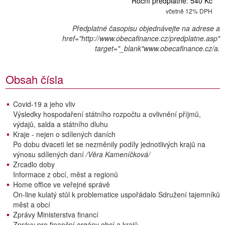
Roční předplatné: 540 Kč
včetně 12% DPH
Předplatné časopisu objednávejte na adrese a
href="http://www.obecafinance.cz/predplatne.asp"
target="_blank"www.obecafinance.cz/a.
Obsah čísla
Covid-19 a jeho vliv
Výsledky hospodaření státního rozpočtu a ovlivnění příjmů,
výdajů, salda a státního dluhu
Kraje - nejen o sdílených daních
Po dobu dvaceti let se nezměnily podíly jednotlivých krajů na
výnosu sdílených daní
/Věra Kameníčková/
Zrcadlo doby
Informace z obcí, měst a regionů
Home office ve veřejné správě
On-line kulatý stůl k problematice uspořádalo Sdružení tajemníků
měst a obcí
Zprávy Ministerstva financí
Zprávy pro finanční orgány obcí a krajů