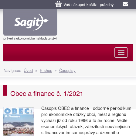
Váš nákupní košík: prázdný
Naviga
Navigace:
Úvod
»
E-shop
»
Časopisy
Obec a finance č. 1/2021
Časopis OBEC & finance - odborné periodikum
pro ekonomické otázky obcí, měst a regionů
vychází již od roku 1996 a to 5× ročně. Vedle
ekonomických otázek, záležitostí souvisejících
s financováním samosprávy a územního