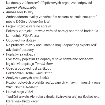
Na dotazy z účetnictví příspěvkových organizací odpovídá
Zdeněk Nejezchleba
Ambasador kvality
Ambasadorem kvality ve veřejném sektoru se stalo statutární
město Děčín v Ústeckém kraji
Projekt rozvoje veřejné správy
Pokroky v projektu rozvoje veřejné správy podrobně hodnotí a
komentuje
Filip Zavřel
Odpovědi na dotazy
Na praktické otázky obcí, měst a krajů odpovídají experti KVB
advokátní poradny
Poplatky za odpady
Dvě formy poplatků za odpady v nově schválené odpadové
legislativě popisuje
Tomáš Auer
Obec a odpovědnost za škodu
Pokračování seriálu
/Jan Břeň/
Analýza bytových prostředků
Rozbor bytových projektů realizovaných v hlavním městě v roce
2020
/Michal Němec/
Lipové aleje vítězí
Tradiční anketu Alej roku vyhrála Svárovská alej na Boskovicku,
které však hrozí kácení