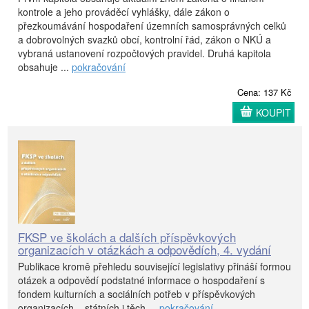
kontrole a jeho prováděcí vyhlášky, dále zákon o
přezkoumávání hospodaření územních samosprávných celků
a dobrovolných svazků obcí, kontrolní řád, zákon o NKÚ a
vybraná ustanovení rozpočtových pravidel. Druhá kapitola
obsahuje ...
pokračování
Cena: 137 Kč
KOUPIT
FKSP ve školách a dalších příspěvkových
organizacích v otázkách a odpovědích, 4. vydání
Publikace kromě přehledu související legislativy přináší formou
otázek a odpovědí podstatné informace o hospodaření s
fondem kulturních a sociálních potřeb v příspěvkových
organizacích – státních i těch ...
pokračování