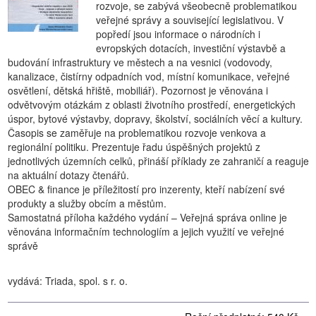
rozvoje, se zabývá všeobecně problematikou
veřejné správy a související legislativou. V
popředí jsou informace o národních i
evropských dotacích, investiční výstavbě a
budování infrastruktury ve městech a na vesnici (vodovody,
kanalizace, čistírny odpadních vod, místní komunikace, veřejné
osvětlení, dětská hřiště, mobiliář). Pozornost je věnována i
odvětvovým otázkám z oblasti životního prostředí, energetických
úspor, bytové výstavby, dopravy, školství, sociálních věcí a kultury.
Časopis se zaměřuje na problematikou rozvoje venkova a
regionální politiku. Prezentuje řadu úspěšných projektů z
jednotlivých územních celků, přináší příklady ze zahraničí a reaguje
na aktuální dotazy čtenářů.
OBEC & finance je příležitostí pro inzerenty, kteří nabízení své
produkty a služby obcím a městům.
Samostatná příloha každého vydání – Veřejná správa online je
věnována informačním technologiím a jejich využití ve veřejné
správě
vydává: Triada, spol. s r. o.