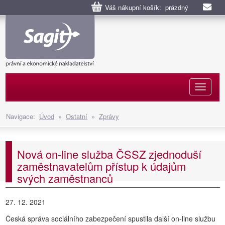
Váš nákupní košík: prázdný
Naviga
Navigace:
Úvod
»
Ostatní
»
Zprávy
Nová on-line služba ČSSZ zjednoduší
zaměstnavatelům přístup k údajům
svých zaměstnanců
27. 12. 2021
Česká správa sociálního zabezpečení spustila další on-line službu