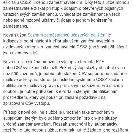
ePortálu ČSSZ určenou zaměstnavatelům. Díky této službě mohou
zaměstnavatelé získat přístup k údajům o otevřených pojistných
vztazích svých zaměstnanců, vyhledat lze zaměstnance všech
nebo jedné mzdové účtárny či údaje o jednom konkrétním
zaměstnanci.
Nová služba
Seznam zaměstnanců účastných pojištění
je
k dispozici po přihlášení k ePortálu všem zaměstnavatelům
evidovaným v registru zaměstnavatelů ČSSZ (možnosti přihlášení
jsou uvedeny
zde
).
Nová on-line služba umožňuje výstup ve formátu PDF
nebo CSV vytisknout či uložit. Pokud výstup služby obsahuje více
než 500 záznamů, je nabídnuto stažení CSV souboru po zadání e-
mailové adresy, na kterou je následně systémem ČSSZ zaslána
notifikační e-mailová zpráva s příslušným odkazem. Pro stažení
souboru je nutné přihlášení k ePortálu stejným identifikačním
prostředkem, který byl použit při zaslání požadavku na
zpracování CSV výstupu.
Přístup k nové on-line službě je umožněn také zmocněným
subjektům, kterým bylo uděleno zmocnění pro on-line služby
určené zaměstnavatelům. Rozsah zmocnění byl automaticky
rozšířen o tuto novou službu, není tak nutné žádat o jeho rozšíření.