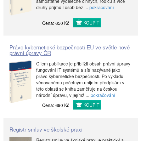
samostatně výdělečně činných, rodičů s více
druhy příjmů i osob bez ...
pokračování
KOUPIT
Cena: 650 Kč
Právo kybernetické bezpečnosti EU ve světle nové
právní úpravy ČR
Cílem publikace je přiblížit obsah právní úpravy
fungování IT systémů a sítí nazývané jako
právo kybernetické bezpečnosti. Po výkladu
věnovanému početným unijním předpisům v
této oblasti se kniha zaměřuje na českou
národní úpravu, v jejímž ...
pokračování
KOUPIT
Cena: 690 Kč
Registr smluv ve školské praxi
Registr smluv ve školské praxi je praktický a