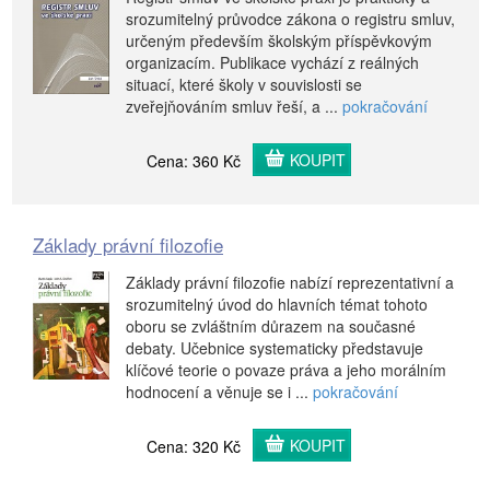
srozumitelný průvodce zákona o registru smluv,
určeným především školským příspěvkovým
organizacím. Publikace vychází z reálných
situací, které školy v souvislosti se
zveřejňováním smluv řeší, a ...
pokračování
KOUPIT
Cena: 360 Kč
Základy právní filozofie
Základy právní filozofie nabízí reprezentativní a
srozumitelný úvod do hlavních témat tohoto
oboru se zvláštním důrazem na současné
debaty. Učebnice systematicky představuje
klíčové teorie o povaze práva a jeho morálním
hodnocení a věnuje se i ...
pokračování
KOUPIT
Cena: 320 Kč