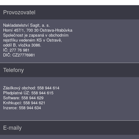
Provozovatel
Nakladatelství Sagit, a. s.
Horní 457/1, 700 30 Ostrava-Hrabůvka
Společnost je zapsaná v obchodním
rejstříku vedeném KS v Ostravě,
oddíl B, vložka 3086.
IČ: 277 76 981
DIČ: CZ27776981
Telefony
Zásilkový obchod: 558 944 614
Předplatné ÚZ: 558 944 615
Software: 558 944 629
Knihkupci: 558 944 621
Inzerce: 558 944 634
E-maily