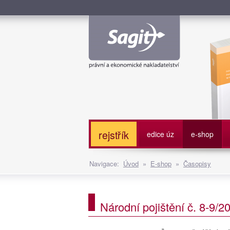
Služe
rejstřík
edice úz
e-shop
Navigace:
Úvod
»
E-shop
»
Časopisy
Národní pojištění č. 8-9/2