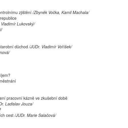
ntrolnímu zjištění
/Zbyněk Vočka, Kamil Machala/
republice
. Vladimír Lukovský/
l/
starobní důchod
/JUDr. Vladimír Voříšek/
inová/
říjem?
aměstnání
ení pracovní kázně ve zkušební době
r. Ladislav Jouza/
?
ích cest
/JUDr. Marie Salačová/