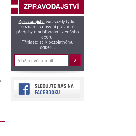
ZPRAVODAJSTVÍ
Zpravodajství
vás každý týden
seznámí s novými právními
předpisy a publikacemi z vašeho
oboru.
Přihlaste se k bezplatnému
odběru.
Přihlásit
č
H
.