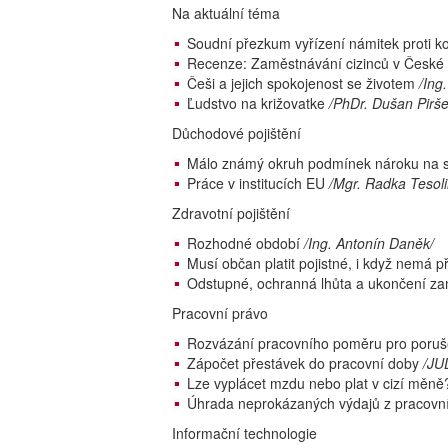
Na aktuální téma
Soudní přezkum vyřízení námitek proti ko
Recenze: Zaměstnávání cizinců v České 
Češi a jejich spokojenost se životem
/Ing
Ľudstvo na križovatke
/PhDr. Dušan Pirše
Důchodové pojištění
Málo známý okruh podmínek nároku na 
Práce v institucích EU
/Mgr. Radka Tesol
Zdravotní pojištění
Rozhodné období
/Ing. Antonín Daněk/
Musí občan platit pojistné, i když nemá p
Odstupné, ochranná lhůta a ukončení z
Pracovní právo
Rozvázání pracovního poměru pro poruš
Zápočet přestávek do pracovní doby
/JUD
Lze vyplácet mzdu nebo plat v cizí měně
Úhrada neprokázaných výdajů z pracovn
Informační technologie