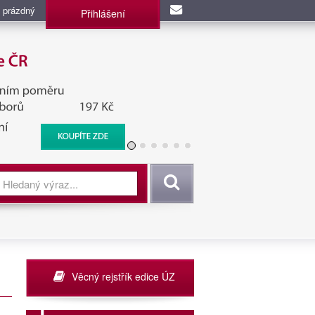
 prázdný
Přihlášení
užba, BIS, Zpravodajské
Vyhledat
Věcný rejstřík edice ÚZ