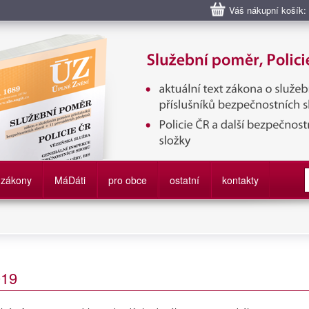
Váš nákupní košík:
bní poměr příslušníků bezpečnostních sborů, Policie ČR, Vězeňská sl
služby
zákony
M
á
D
áti
pro obce
ostatní
kontakty
019