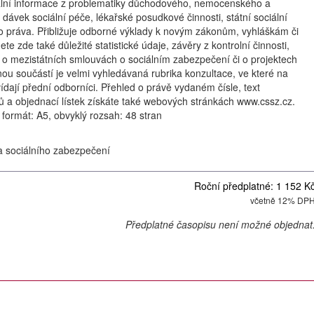
ální informace z problematiky důchodového, nemocenského a
, dávek sociální péče, lékařské posudkové činnosti, státní sociální
o práva. Přibližuje odborné výklady k novým zákonům, vyhláškám či
te zde také důležité statistické údaje, závěry z kontrolní činnosti,
e o mezistátních smlouvách o sociálním zabezpečení či o projektech
ou součástí je velmi vyhledávaná rubrika konzultace, ve které na
dají přední odborníci. Přehled o právě vydaném čísle, text
ků a objednací lístek získáte také webových stránkách www.cssz.cz.
, formát: A5, obvyklý rozsah: 48 stran
a sociálního zabezpečení
Roční předplatné: 1 152 K
včetně 12% DP
Předplatné časopisu není možné objednat