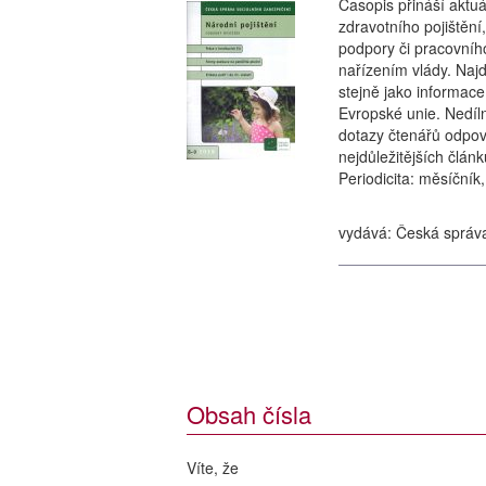
Časopis přináší aktu
zdravotního pojištění
podpory či pracovníh
nařízením vlády. Najde
stejně jako informac
Evropské unie. Nedíln
dotazy čtenářů odpoví
nejdůležitějších člán
Periodicita: měsíčník
vydává: Česká správ
Obsah čísla
Víte, že