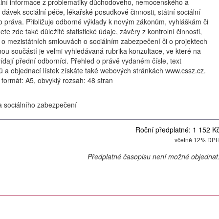
ální informace z problematiky důchodového, nemocenského a
, dávek sociální péče, lékařské posudkové činnosti, státní sociální
o práva. Přibližuje odborné výklady k novým zákonům, vyhláškám či
te zde také důležité statistické údaje, závěry z kontrolní činnosti,
e o mezistátních smlouvách o sociálním zabezpečení či o projektech
ou součástí je velmi vyhledávaná rubrika konzultace, ve které na
dají přední odborníci. Přehled o právě vydaném čísle, text
ků a objednací lístek získáte také webových stránkách www.cssz.cz.
, formát: A5, obvyklý rozsah: 48 stran
a sociálního zabezpečení
Roční předplatné: 1 152 K
včetně 12% DP
Předplatné časopisu není možné objednat