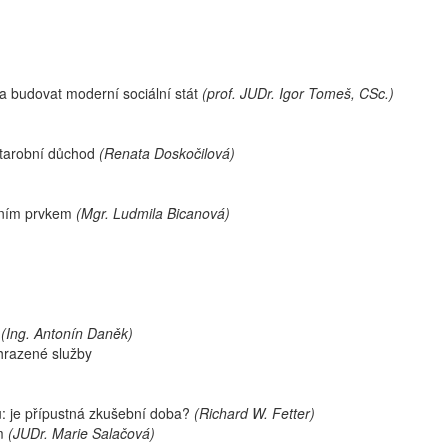
la budovat moderní sociální stát
(prof. JUDr. Igor Tomeš, CSc.)
starobní důchod
(Renata Doskočilová)
dním prvkem
(Mgr. Ludmila Bicanová)
e
(Ing. Antonín Daněk)
 hrazené služby
: je přípustná zkušební doba?
(Richard W. Fetter)
ím
(JUDr. Marie Salačová)