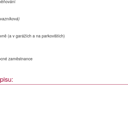
dměňování
ovazníková)
ně (a v garážích a na parkovištích)
ocné zaměstnance
pisu: