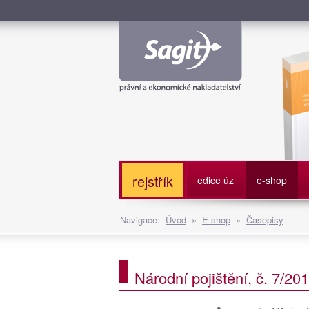
Služe
rejstřík
edice úz
e-shop
Navigace:
Úvod
»
E-shop
»
Časopisy
Národní pojištění, č. 7/20