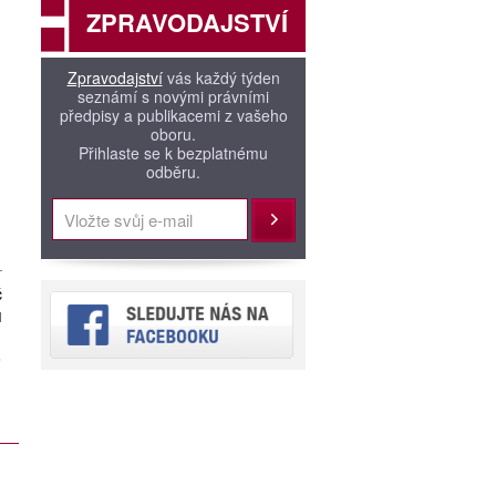
ZPRAVODAJSTVÍ
Zpravodajství
vás každý týden
seznámí s novými právními
předpisy a publikacemi z vašeho
oboru.
Přihlaste se k bezplatnému
odběru.
Přihlásit
č
H
.