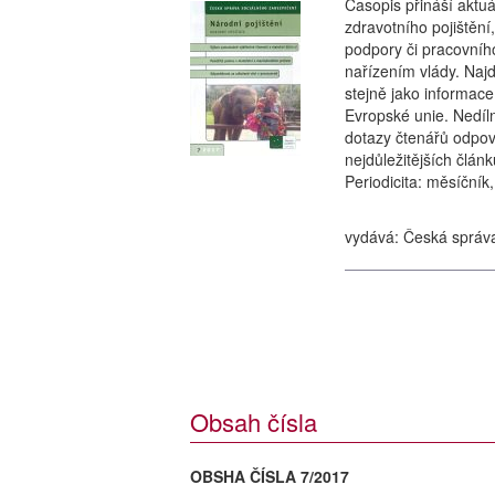
Časopis přináší aktu
zdravotního pojištění
podpory či pracovníh
nařízením vlády. Najde
stejně jako informac
Evropské unie. Nedíln
dotazy čtenářů odpoví
nejdůležitějších člán
Periodicita: měsíčník
vydává: Česká správ
Obsah čísla
OBSHA ČÍSLA 7/2017