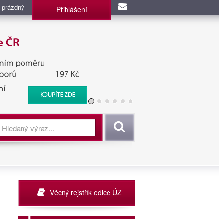
 prázdný
Přihlášení
užba, BIS, Zpravodajské
Vyhledat
Věcný rejstřík edice ÚZ