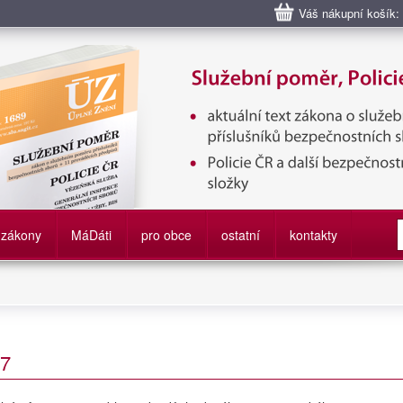
Váš nákupní košík:
bní poměr příslušníků bezpečnostních sborů, Policie ČR, Vězeňská sl
služby
zákony
M
á
D
áti
pro obce
ostatní
kontakty
17