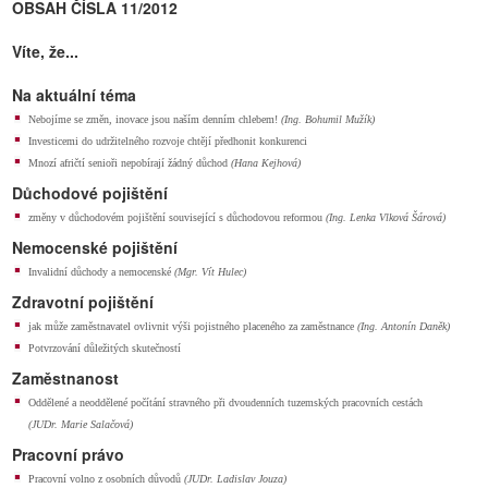
OBSAH ČÍSLA 11/2012
Víte, že...
Na aktuální téma
Nebojíme se změn, inovace jsou naším denním chlebem!
(Ing. Bohumil Mužík)
Investicemi do udržitelného rozvoje chtějí předhonit konkurenci
Mnozí afričtí senioři nepobírají žádný důchod
(Hana Kejhová)
Důchodové pojištění
změny v důchodovém pojištění související s důchodovou reformou
(Ing. Lenka Vlková Šárová)
Nemocenské pojištění
Invalidní důchody a nemocenské
(Mgr. Vít Hulec)
Zdravotní pojištění
jak může zaměstnavatel ovlivnit výši pojistného placeného za zaměstnance
(Ing. Antonín Daněk)
Potvrzování důležitých skutečností
Zaměstnanost
Oddělené a neoddělené počítání stravného při dvoudenních tuzemských pracovních cestách
(JUDr. Marie Salačová)
Pracovní právo
Pracovní volno z osobních důvodů
(JUDr. Ladislav Jouza)