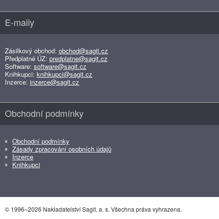
E-maily
Zásilkový obchod:
obchod@sagit.cz
Předplatné ÚZ:
predplatne@sagit.cz
Software:
software@sagit.cz
Knihkupci:
knihkupci@sagit.cz
Inzerce:
inzerce@sagit.cz
Obchodní podmínky
Obchodní podmínky
Zásady zpracování osobních údajů
Inzerce
Knihkupci
© 1996–2026 Nakladatelství Sagit, a. s. Všechna práva vyhrazena.