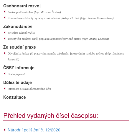
Osobnostní rozvoj
Peníze pod kontrolou
(Ing. Miroslav Škvára)
Komunikace s klienty vyžadujícími zvláštní přístup - 2. část
(Mgr. Renáta Provazníková)
Zákonodárství
Ve sbírce zákonů vyšlo
Trestný čin zkrácení daně, poplatku a podobné povinné platby
(Mgr. Andrej Lobotka)
Ze soudní praxe
Odvolání z funkce při pracovním poměru založeném jmenováním na dobu určitou
(Mgr. Ladislava
Jasanská)
ČSSZ informuje
Blahopřejeme!
Důležité údaje
informace o stavu důchodového účtu
Konzultace
Přehled vydaných čísel časopisu:
Národní pojištění č. 12/2020