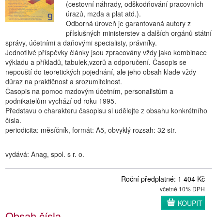
(cestovní náhrady, odškodňování pracovních
úrazů, mzda a plat atd.).
Odborná úroveň je garantovaná autory z
příslušných ministerstev a dalších orgánů státní
správy, účetními a daňovými specialisty, právníky.
Jednotlivé příspěvky články jsou zpracovány vždy jako kombinace
výkladu a příkladů, tabulek,vzorů a odporučení. Časopis se
nepouští do teoretických pojednání, ale jeho obsah klade vždy
důraz na praktičnost a srozumitelnost.
Časopis na pomoc mzdovým účetním, personalistům a
podnikatelům vychází od roku 1995.
Představu o charakteru časopisu si udělejte z obsahu konkrétního
čísla.
periodicita: měsíčník, formát: A5, obvyklý rozsah: 32 str.
vydává: Anag, spol. s r. o.
Roční předplatné: 1 404 Kč
včetně 10% DPH
KOUPIT
Obsah čísla