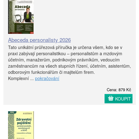
Abeceda personalisty 2026
Tato unikátní průřezová příručka je určena všem, kdo se v
praxi zabývají personalistikou – personalistům a mzdovým
účetním, manažerům, podnikovým právníkům, vedoucím
zaměstnancům na všech stupních řízení, účetním, asistentům,
odborovým funkcionářům či majitelům firem.
Komplexní ...
pokračování
Cena: 879 Kč
KOUPIT