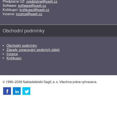
Předplatné ÚZ:
predplatne@sagit.cz
Software:
software@sagit.cz
Knihkupci:
knihkupci@sagit.cz
Inzerce:
inzerce@sagit.cz
Obchodní podmínky
Obchodní podmínky
Zásady zpracování osobních údajů
Inzerce
Knihkupci
© 1996–2026 Nakladatelství Sagit, a. s. Všechna práva vyhrazena.