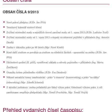
OBSAH ČÍSLA 9/2013
Nové právní předpisy
(JUDr. Jan Přib)
Termínový kalendář mzdové účetní
Zvýšení minimální mzdy a nejnižších úrovní zaručené mzdy od 1. srpna 2013
(JUDr. Ladislav Trylč)
Zvýšení minimální mzdy od 1. srpna 2013 a dopady na zdravotní pojištění v příkladech
(Ing. Antonín
Daněk)
Změna v zákoníku práce po 48 letech
(Mgr. Pavel Knebl)
Které další studium se považuje za studium na středních školách - upozornění na změny
(JUDr. Jan
Přib)
Důchodové spoření (II. pilíř), vyměřovací základy a odvody pojistného v příkladech
(Ing. Marta
Ženíšková)
Otazníky kolem průměrného výdělku
(JUDr. Eva Dandová)
Některé netradiční formy zaměstnávání - práce "z domova" (homeworking) a práce "na dálku"
(teleworking)
(Mgr. Zdeněk Schmied)
Z aktuální judikatury: změna požadavků pro řádný výkon práce; Odmítnutí výkonu práce, k níž
zaměstnanec nesplňuje předpoklady
(Mgr. Tomáš Procházka, Mgr. Tomáš Vrajík)
Přehled vydaných čísel časopisu: