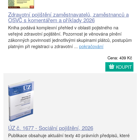
Zdravotní pojištění zaměstnavatelů, zaměstnanců a
OSVČ s komentářem a příklady 2026
Kniha podává komplexní přehled v oblasti pojistného na
veřejné zdravotní pojištění. Pozornost je věnována plnění
zákonných povinností jednotlivými skupinami plátců, postupům
platným při registraci u zdravotní ...
pokračování
Cena: 439 Kč
KOUPIT
ÚZ č. 1677 - Sociální pojištění, 2026
Publikace obsahuje aktuální texty 40 právních předpisů, které