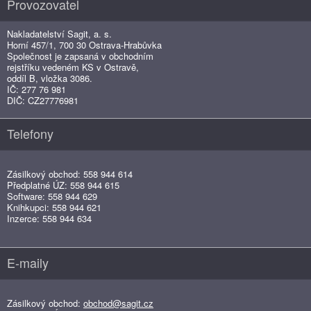
Provozovatel
Nakladatelství Sagit, a. s.
Horní 457/1, 700 30 Ostrava-Hrabůvka
Společnost je zapsaná v obchodním
rejstříku vedeném KS v Ostravě,
oddíl B, vložka 3086.
IČ: 277 76 981
DIČ: CZ27776981
Telefony
Zásilkový obchod: 558 944 614
Předplatné ÚZ: 558 944 615
Software: 558 944 629
Knihkupci: 558 944 621
Inzerce: 558 944 634
E-maily
Zásilkový obchod:
obchod@sagit.cz