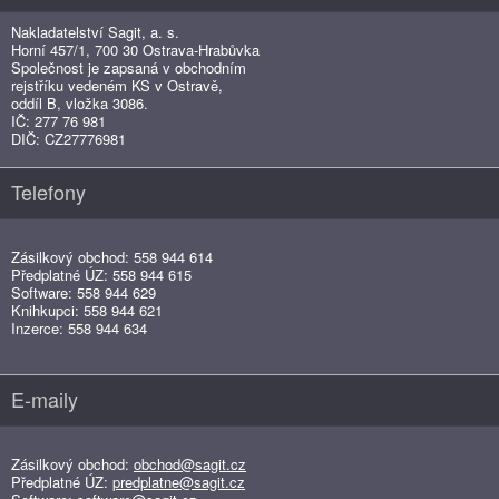
Nakladatelství Sagit, a. s.
Horní 457/1, 700 30 Ostrava-Hrabůvka
Společnost je zapsaná v obchodním
rejstříku vedeném KS v Ostravě,
oddíl B, vložka 3086.
IČ: 277 76 981
DIČ: CZ27776981
Telefony
Zásilkový obchod: 558 944 614
Předplatné ÚZ: 558 944 615
Software: 558 944 629
Knihkupci: 558 944 621
Inzerce: 558 944 634
E-maily
Zásilkový obchod:
obchod@sagit.cz
Předplatné ÚZ:
predplatne@sagit.cz