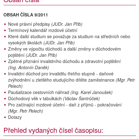
OBSAH ČÍSLA 9/2011
Nové právní předpisy
(JUDr. Jan Přib)
Termínový kalendář mzdové účetní
Které další studium se považuje za studium na středních nebo
vysokých školách
(JUDr. Jan Přib)
Změny ve výpočtu důchodů a další změny v důchodovém
pojištění
(JUDr. Jan Přib)
Zpětné přiznání invalidního důchodu a zdravotní pojištění
(Ing. Antonín Daněk)
Invalidní důchod pro invaliditu třetího stupně - daňové
zvýhodnění u zletilého studujícího dítěte zaměstnance
(Mgr. Petr
Pelech)
Paušalizace cestovních náhrad
(Ing. Karel Janoušek)
Důchodový věk v tabulkách
(Václav Šantrůček)
Pro začínající mzdové účetní - daň z příjmů - pokračování
(Mgr. Petr Pelech)
Dotazy
Přehled vydaných čísel časopisu: