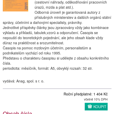
(cestovní náhrady, odškodňování pracovních
úrazů, mzda a plat atd.).
Odborná úroveň je garantovaná autory z
příslušných ministerstev a dalších orgánů státní
správy, účetními a daňovými specialisty, právníky.
Jednotlivé příspěvky články jsou zpracovány vždy jako kombinace
výkladu a příkladů, tabulek,vzorů a odporučení. Časopis se
nepouští do teoretických pojednání, ale jeho obsah klade vždy
důraz na praktičnost a srozumitelnost.
Časopis na pomoc mzdovým účetním, personalistům a
podnikatelům vychází od roku 1995.
Představu o charakteru časopisu si udělejte z obsahu konkrétního
čísla.
periodicita: měsíčník, formát: A5, obvyklý rozsah: 32 str.
vydává: Anag, spol. s r. o.
Roční předplatné: 1 404 Kč
včetně 10% DPH
KOUPIT
Obsah čísla