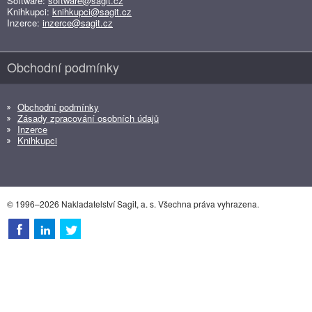
Software:
software@sagit.cz
Knihkupci:
knihkupci@sagit.cz
Inzerce:
inzerce@sagit.cz
Obchodní podmínky
Obchodní podmínky
Zásady zpracování osobních údajů
Inzerce
Knihkupci
© 1996–2026 Nakladatelství Sagit, a. s. Všechna práva vyhrazena.