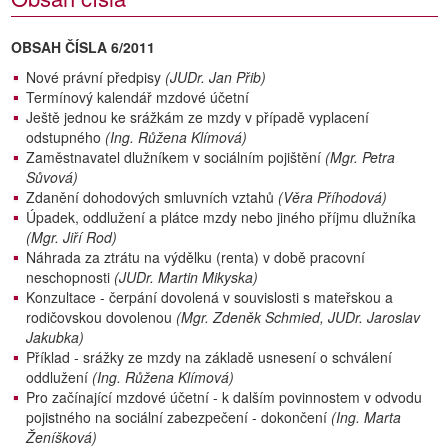
OBSAH ČÍSLA 6/2011
Nové právní předpisy
(JUDr. Jan Přib)
Termínový kalendář mzdové účetní
Ještě jednou ke srážkám ze mzdy v případě vyplacení
odstupného
(Ing. Růžena Klímová)
Zaměstnavatel dlužníkem v sociálním pojištění
(Mgr. Petra
Sůvová)
Zdanění dohodových smluvních vztahů
(Věra Příhodová)
Úpadek, oddlužení a plátce mzdy nebo jiného příjmu dlužníka
(Mgr. Jiří Rod)
Náhrada za ztrátu na výdělku (renta) v době pracovní
neschopnosti
(JUDr. Martin Mikyska)
Konzultace - čerpání dovolená v souvislosti s mateřskou a
rodičovskou dovolenou
(Mgr. Zdeněk Schmied, JUDr. Jaroslav
Jakubka)
Příklad - srážky ze mzdy na základě usnesení o schválení
oddlužení
(Ing. Růžena Klímová)
Pro začínající mzdové účetní - k dalším povinnostem v odvodu
pojistného na sociální zabezpečení - dokončení
(Ing. Marta
Ženíšková)