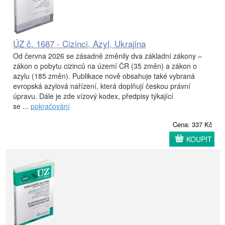
ÚZ č. 1687 - Cizinci, Azyl, Ukrajina
Od června 2026 se zásadně změnily dva základní zákony –
zákon o pobytu cizinců na území ČR (35 změn) a zákon o
azylu (185 změn). Publikace nově obsahuje také vybraná
evropská azylová nařízení, která doplňují českou právní
úpravu. Dále je zde vízový kodex, předpisy týkající
se ...
pokračování
Cena: 337 Kč
KOUPIT