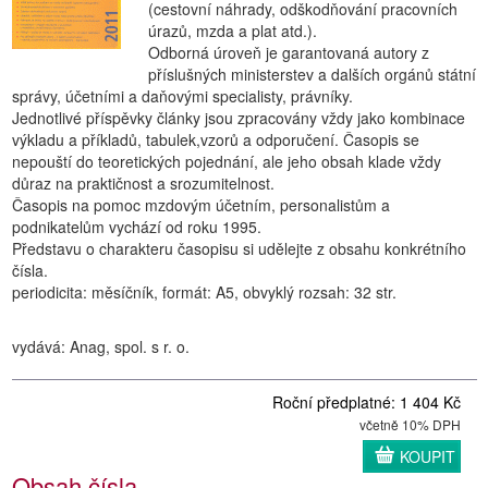
(cestovní náhrady, odškodňování pracovních
úrazů, mzda a plat atd.).
Odborná úroveň je garantovaná autory z
příslušných ministerstev a dalších orgánů státní
správy, účetními a daňovými specialisty, právníky.
Jednotlivé příspěvky články jsou zpracovány vždy jako kombinace
výkladu a příkladů, tabulek,vzorů a odporučení. Časopis se
nepouští do teoretických pojednání, ale jeho obsah klade vždy
důraz na praktičnost a srozumitelnost.
Časopis na pomoc mzdovým účetním, personalistům a
podnikatelům vychází od roku 1995.
Představu o charakteru časopisu si udělejte z obsahu konkrétního
čísla.
periodicita: měsíčník, formát: A5, obvyklý rozsah: 32 str.
vydává: Anag, spol. s r. o.
Roční předplatné: 1 404 Kč
včetně 10% DPH
KOUPIT
Obsah čísla