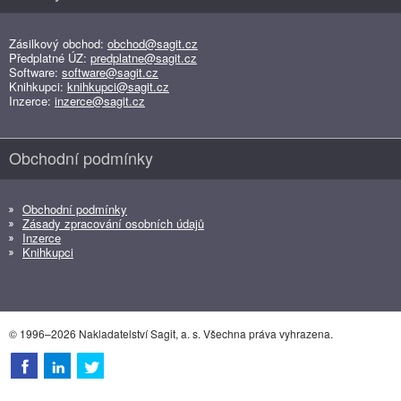
Zásilkový obchod:
obchod@sagit.cz
Předplatné ÚZ:
predplatne@sagit.cz
Software:
software@sagit.cz
Knihkupci:
knihkupci@sagit.cz
Inzerce:
inzerce@sagit.cz
Obchodní podmínky
Obchodní podmínky
Zásady zpracování osobních údajů
Inzerce
Knihkupci
© 1996–2026 Nakladatelství Sagit, a. s. Všechna práva vyhrazena.