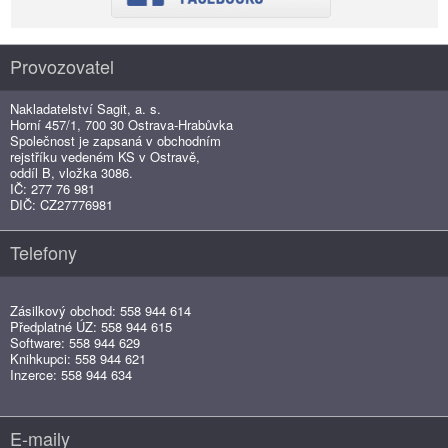
Provozovatel
Nakladatelství Sagit, a. s.
Horní 457/1, 700 30 Ostrava-Hrabůvka
Společnost je zapsaná v obchodním
rejstříku vedeném KS v Ostravě,
oddíl B, vložka 3086.
IČ: 277 76 981
DIČ: CZ27776981
Telefony
Zásilkový obchod: 558 944 614
Předplatné ÚZ: 558 944 615
Software: 558 944 629
Knihkupci: 558 944 621
Inzerce: 558 944 634
E-maily