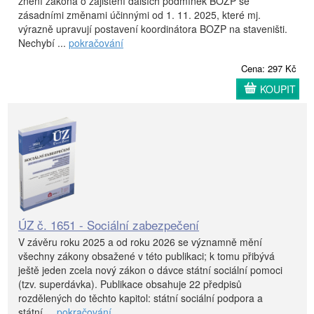
znění zákona o zajištění dalších podmínek BOZP se
zásadními změnami účinnými od 1. 11. 2025, které mj.
výrazně upravují postavení koordinátora BOZP na staveništi.
Nechybí ...
pokračování
Cena: 297 Kč
KOUPIT
ÚZ č. 1651 - Sociální zabezpečení
V závěru roku 2025 a od roku 2026 se významně mění
všechny zákony obsažené v této publikaci; k tomu přibývá
ještě jeden zcela nový zákon o dávce státní sociální pomoci
(tzv. superdávka). Publikace obsahuje 22 předpisů
rozdělených do těchto kapitol: státní sociální podpora a
státní ...
pokračování