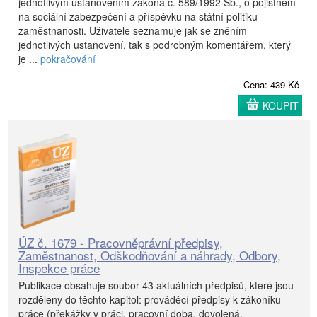
jednotlivým ustanovením zákona č. 589/1992 Sb., o pojistném
na sociální zabezpečení a příspěvku na státní politiku
zaměstnanosti. Uživatele seznamuje jak se zněním
jednotlivých ustanovení, tak s podrobným komentářem, který
je ...
pokračování
Cena: 439 Kč
KOUPIT
ÚZ č. 1679 - Pracovněprávní předpisy,
Zaměstnanost, Odškodňování a náhrady, Odbory,
Inspekce práce
Publikace obsahuje soubor 43 aktuálních předpisů, které jsou
rozděleny do těchto kapitol: prováděcí předpisy k zákoníku
práce (překážky v práci, pracovní doba, dovolená,