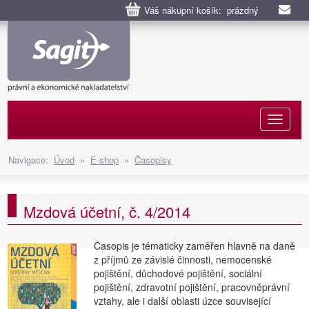
Váš nákupní košík: prázdný
Naviga
Navigace:
Úvod
»
E-shop
»
Časopisy
Mzdová účetní, č. 4/2014
Časopis je tématicky zaměřen hlavně na daně
z příjmů ze závislé činnosti, nemocenské
pojištění, důchodové pojištění, sociální
pojištění, zdravotní pojištění, pracovněprávní
vztahy, ale i další oblasti úzce související