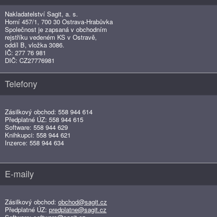
Nakladatelství Sagit, a. s.
Horní 457/1, 700 30 Ostrava-Hrabůvka
Společnost je zapsaná v obchodním
rejstříku vedeném KS v Ostravě,
oddíl B, vložka 3086.
IČ: 277 76 981
DIČ: CZ27776981
Telefony
Zásilkový obchod: 558 944 614
Předplatné ÚZ: 558 944 615
Software: 558 944 629
Knihkupci: 558 944 621
Inzerce: 558 944 634
E-maily
Zásilkový obchod:
obchod@sagit.cz
Předplatné ÚZ:
predplatne@sagit.cz