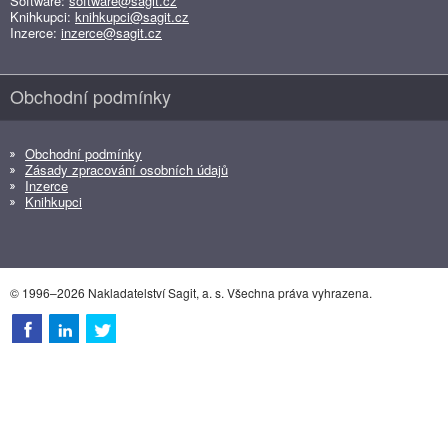
Software:
software@sagit.cz
Knihkupci:
knihkupci@sagit.cz
Inzerce:
inzerce@sagit.cz
Obchodní podmínky
Obchodní podmínky
Zásady zpracování osobních údajů
Inzerce
Knihkupci
© 1996–2026 Nakladatelství Sagit, a. s. Všechna práva vyhrazena.