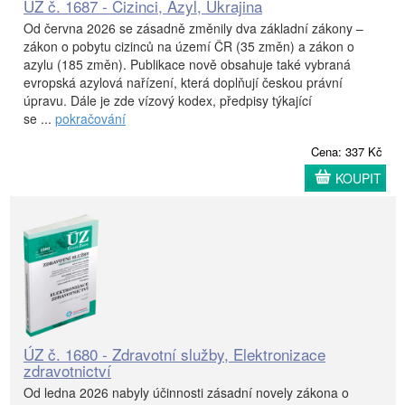
ÚZ č. 1687 - Cizinci, Azyl, Ukrajina
Od června 2026 se zásadně změnily dva základní zákony –
zákon o pobytu cizinců na území ČR (35 změn) a zákon o
azylu (185 změn). Publikace nově obsahuje také vybraná
evropská azylová nařízení, která doplňují českou právní
úpravu. Dále je zde vízový kodex, předpisy týkající
se ...
pokračování
Cena: 337 Kč
KOUPIT
ÚZ č. 1680 - Zdravotní služby, Elektronizace
zdravotnictví
Od ledna 2026 nabyly účinnosti zásadní novely zákona o