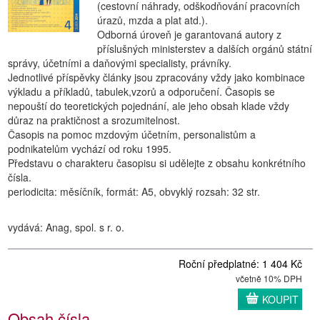
(cestovní náhrady, odškodňování pracovních
úrazů, mzda a plat atd.).
Odborná úroveň je garantovaná autory z
příslušných ministerstev a dalších orgánů státní
správy, účetními a daňovými specialisty, právníky.
Jednotlivé příspěvky články jsou zpracovány vždy jako kombinace
výkladu a příkladů, tabulek,vzorů a odporučení. Časopis se
nepouští do teoretických pojednání, ale jeho obsah klade vždy
důraz na praktičnost a srozumitelnost.
Časopis na pomoc mzdovým účetním, personalistům a
podnikatelům vychází od roku 1995.
Představu o charakteru časopisu si udělejte z obsahu konkrétního
čísla.
periodicita: měsíčník, formát: A5, obvyklý rozsah: 32 str.
vydává: Anag, spol. s r. o.
Roční předplatné: 1 404 Kč
včetně 10% DPH
KOUPIT
Obsah čísla