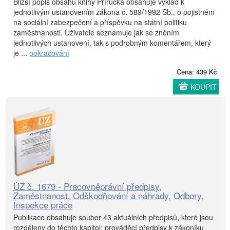
Bližší popis obsahu knihy Příručka obsahuje výklad k
jednotlivým ustanovením zákona č. 589/1992 Sb., o pojistném
na sociální zabezpečení a příspěvku na státní politiku
zaměstnanosti. Uživatele seznamuje jak se zněním
jednotlivých ustanovení, tak s podrobným komentářem, který
je ...
pokračování
Cena: 439 Kč
KOUPIT
ÚZ č. 1679 - Pracovněprávní předpisy,
Zaměstnanost, Odškodňování a náhrady, Odbory,
Inspekce práce
Publikace obsahuje soubor 43 aktuálních předpisů, které jsou
rozděleny do těchto kapitol: prováděcí předpisy k zákoníku