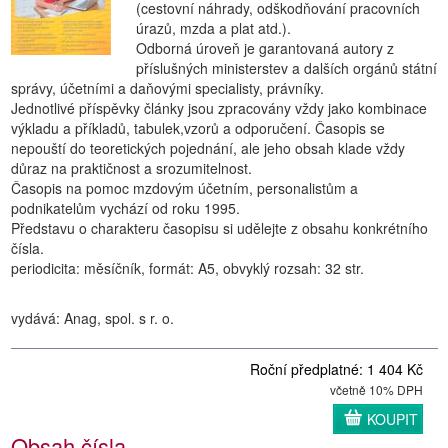
(cestovní náhrady, odškodňování pracovních
úrazů, mzda a plat atd.).
Odborná úroveň je garantovaná autory z
příslušných ministerstev a dalších orgánů státní
správy, účetními a daňovými specialisty, právníky.
Jednotlivé příspěvky články jsou zpracovány vždy jako kombinace
výkladu a příkladů, tabulek,vzorů a odporučení. Časopis se
nepouští do teoretických pojednání, ale jeho obsah klade vždy
důraz na praktičnost a srozumitelnost.
Časopis na pomoc mzdovým účetním, personalistům a
podnikatelům vychází od roku 1995.
Představu o charakteru časopisu si udělejte z obsahu konkrétního
čísla.
periodicita: měsíčník, formát: A5, obvyklý rozsah: 32 str.
vydává: Anag, spol. s r. o.
Roční předplatné: 1 404 Kč
včetně 10% DPH
KOUPIT
Obsah čísla