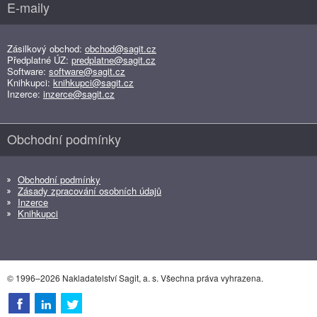
E-maily
Zásilkový obchod:
obchod@sagit.cz
Předplatné ÚZ:
predplatne@sagit.cz
Software:
software@sagit.cz
Knihkupci:
knihkupci@sagit.cz
Inzerce:
inzerce@sagit.cz
Obchodní podmínky
Obchodní podmínky
Zásady zpracování osobních údajů
Inzerce
Knihkupci
© 1996–2026 Nakladatelství Sagit, a. s. Všechna práva vyhrazena.