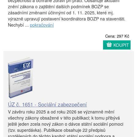
bezpečnosti a ochraně zdraví při práci. Obsahuje aktuální
znění zákona o zajištění dalších podmínek BOZP se
zásadními změnami účinnými od 1. 11. 2025, které mj.
výrazně upravují postavení koordinátora BOZP na staveništi.
Nechybí ...
pokračování
Cena: 297 Kč
KOUPIT
ÚZ č. 1651 - Sociální zabezpečení
V závěru roku 2025 a od roku 2026 se významně mění
všechny zákony obsažené v této publikaci; k tomu přibývá
ještě jeden zcela nový zákon o dávce státní sociální pomoci
(tzv. superdávka). Publikace obsahuje 22 předpisů
rozdělených do těchto kapitol: státní sociální podpora a