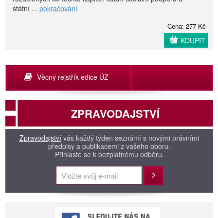
státní ...
pokračování
Cena: 277 Kč
KOUPIT
Věcný rejstřík edice ÚZ
ZPRAVODAJSTVÍ
Zpravodajství
vás každý týden seznámí s novými právními
předpisy a publikacemi z vašeho oboru.
Přihlaste se k bezplatnému odběru.
Přihlásit