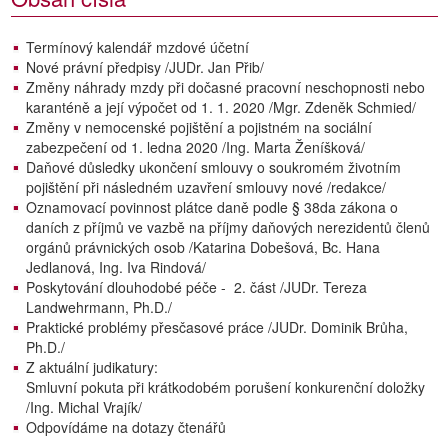
Termínový kalendář mzdové účetní
Nové právní předpisy /JUDr. Jan Přib/
Změny náhrady mzdy při dočasné pracovní neschopnosti nebo
karanténě a její výpočet od 1. 1. 2020 /Mgr. Zdeněk Schmied/
Změny v nemocenské pojištění a pojistném na sociální
zabezpečení od 1. ledna 2020 /Ing. Marta Ženíšková/
Daňové důsledky ukončení smlouvy o soukromém životním
pojištění při následném uzavření smlouvy nové /redakce/
Oznamovací povinnost plátce daně podle § 38da zákona o
daních z příjmů ve vazbě na příjmy daňových nerezidentů členů
orgánů právnických osob /Katarina Dobešová, Bc. Hana
Jedlanová, Ing. Iva Rindová/
Poskytování dlouhodobé péče - 2. část /JUDr. Tereza
Landwehrmann, Ph.D./
Praktické problémy přesčasové práce /JUDr. Dominik Brůha,
Ph.D./
Z aktuální judikatury:
Smluvní pokuta při krátkodobém porušení konkurenční doložky
/Ing. Michal Vrajík/
Odpovídáme na dotazy čtenářů